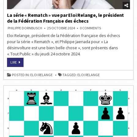
La série « Rematch » vue par Eloi Relange, le président
de la Fédération Française des échecs
ON
PHILIPPE DORNBUSCH
25 OCTOBRE 2024
0 COMMENTS
LA
Eloi Relange, président de la Fédération française des échecs
SÉRIE
« REMATCH »
pour la série « Rematch », et Philippe Jaenada pour « La
VUE
PAR
désinvolture est une bien belle chose », sont présents dans
ELOI
« Tout Public » du jeudi 24 octobre 2024.
RELANGE,
LE
PRÉSIDENT
LA
LIRE
DE
SÉRIE
LA
« REMATCH »
FÉDÉRATION
VUE
POSTED IN:
ELOI RELANGE
TAGGED:
ELOI RELANGE
FRANÇAISE
PAR
DES
ELOI
ÉCHECS
RELANGE,
LE
PRÉSIDENT
DE
LA
FÉDÉRATION
FRANÇAISE
DES
ÉCHECS