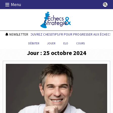
Skip
Menu
to
content
Echecs & Stratégie
NEWSLETTER
DÉCOUVREZ CHESSTIPS.FR POUR PROGRESSER AUX ÉCHECS !
DÉBUTER
JOUER
ELO
COURS
Jour :
25 octobre 2024