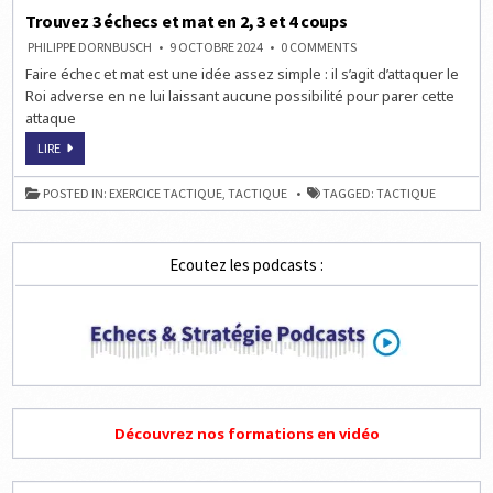
Trouvez 3 échecs et mat en 2, 3 et 4 coups
ON
PHILIPPE DORNBUSCH
9 OCTOBRE 2024
0 COMMENTS
TROUVEZ
Faire échec et mat est une idée assez simple : il s’agit d’attaquer le
3
ÉCHECS
Roi adverse en ne lui laissant aucune possibilité pour parer cette
ET
MAT
attaque
EN
2,
TROUVEZ
LIRE
3
3
ET
ÉCHECS
4
ET
COUPS
POSTED IN:
EXERCICE TACTIQUE
,
TACTIQUE
TAGGED:
TACTIQUE
MAT
EN
2,
3
ET
Ecoutez les podcasts :
4
COUPS
Découvrez nos formations en vidéo