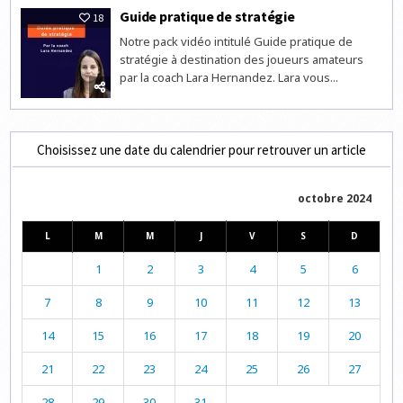
Guide pratique de stratégie
18
Notre pack vidéo intitulé Guide pratique de
stratégie à destination des joueurs amateurs
par la coach Lara Hernandez. Lara vous...
Choisissez une date du calendrier pour retrouver un article
octobre 2024
L
M
M
J
V
S
D
1
2
3
4
5
6
7
8
9
10
11
12
13
14
15
16
17
18
19
20
21
22
23
24
25
26
27
28
29
30
31