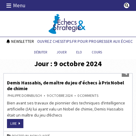
Skip
Menu
to
content
Echecs & Stratégie
NEWSLETTER
DÉCOUVREZ CHESSTIPS.FR POUR PROGRESSER AUX ÉCHECS !
DÉBUTER
JOUER
ELO
COURS
Jour :
9 octobre 2024
Demis Hassabis, de maître du jeu d’échecs à Prix Nobel
de chimie
ON
PHILIPPE DORNBUSCH
9 OCTOBRE 2024
0 COMMENTS
DEMIS HASSABIS,
Bien avant ses travaux de pionnier des techniques d’intelligence
DE
MAÎTRE
artificielle (IA) lui ayant valu un Nobel de chimie, Demis Hassabis
DU
JEU
était un maître du jeu d’échecs
D’ÉCHECS
À
DEMIS HASSABIS,
LIRE
PRIX
DE
NOBEL
MAÎTRE
DE
DU
CHIMIE
POSTED IN:
NON CLASSÉ