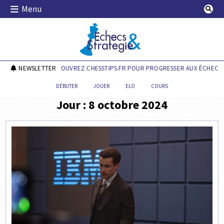
Skip
Menu
to
content
Echecs & Stratégie
NEWSLETTER
DÉCOUVREZ CHESSTIPS.FR POUR PROGRESSER AUX ÉCHECS !
DÉBUTER
JOUER
ELO
COURS
Jour :
8 octobre 2024