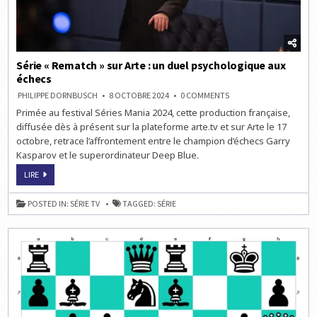
Série « Rematch » sur Arte : un duel psychologique aux
échecs
ON
PHILIPPE DORNBUSCH
8 OCTOBRE 2024
0 COMMENTS
SÉRIE
Primée au festival Séries Mania 2024, cette production française,
« REMATCH »
SUR
diffusée dès à présent sur la plateforme arte.tv et sur Arte le 17
ARTE :
UN
octobre, retrace l’affrontement entre le champion d’échecs Garry
DUEL
Kasparov et le superordinateur Deep Blue.
PSYCHOLOGIQUE
AUX
ÉCHECS
SÉRIE
LIRE
« REMATCH »
SUR
ARTE :
POSTED IN:
SÉRIE TV
TAGGED:
SÉRIE
UN
DUEL
PSYCHOLOGIQUE
AUX
ÉCHECS