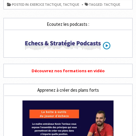
4
ET
COUPS
POSTED IN:
EXERCICE TACTIQUE
,
TACTIQUE
TAGGED:
TACTIQUE
MAT
EN
2,
3
ET
Ecoutez les podcasts :
4
COUPS
Découvrez nos formations en vidéo
Apprenez à créer des plans forts