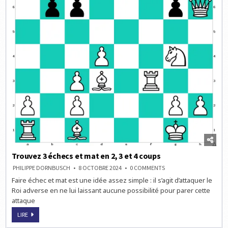
Trouvez 3 échecs et mat en 2, 3 et 4 coups
ON
PHILIPPE DORNBUSCH
8 OCTOBRE 2024
0 COMMENTS
TROUVEZ
Faire échec et mat est une idée assez simple : il s’agit d’attaquer le
3
ÉCHECS
Roi adverse en ne lui laissant aucune possibilité pour parer cette
ET
MAT
attaque
EN
2,
TROUVEZ
LIRE
3
3
ET
ÉCHECS