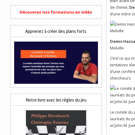
Bien avant ses
de chimie,
De
Découvrez nos formations en vidéo
d’une mère sin
Apprenez à créer des plans forts
Demis Hassa
Melville
C’est ce qui m’
tentatives d
d’une confére
chercheurs.
Notre livre avec les règles du jeu
Le comité du 
lauréats du p
et John M. Jum