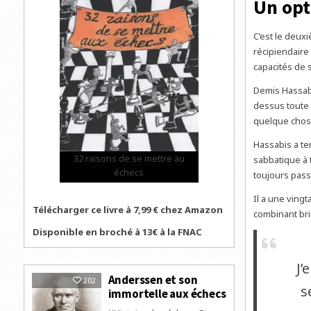
Un
opt
C’est le deuxi
récipiendaire
capacités de 
Demis Hassabi
dessus toute 
quelque chose
Hassabis a te
32 raisons de se mettre au
sabbatique à 
échecs
toujours pass
Il a une vingt
Télécharger ce livre à 7,99 € chez Amazon
combinant bri
Disponible en broché à 13€ à la FNAC
J’
Anderssen et son
202
s
immortelle aux échecs