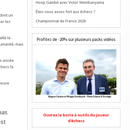
Hoop Gambit avec Victor Wembanyama
Êtes-vous assez fort aux échecs ?
 dont un
Championnat de France 2026
er les
aillé là-
Profitez de -20% sur plusieurs packs vidéos
humanité, mais
ne année
checs l’a
reuve
pas
Ouvrez la boite à outils du joueur
est
d'échecs