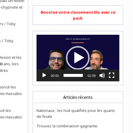
t valu un Nobel
-chypriote et
Boostez votre classement Elo avec ce
pack
Lecteur
s / Toby
vidéo
lexion et les
48 ans, lors
utres
00:00
02:09
Articles récents
Nationaux : les huit qualifiés pour les quarts
cé les
de finale
emis Hassabis
Trouvez la combinaison gagnante