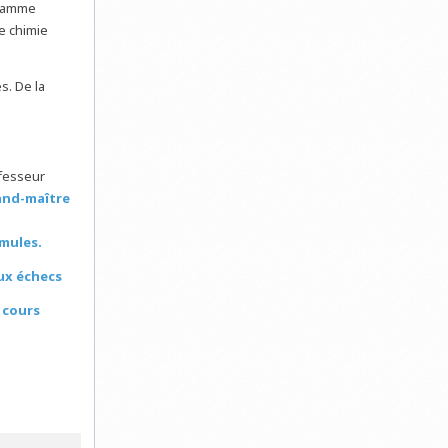
gramme
de chimie
és
. D
e la
ofesseur
and-maître
rmules.
aux échecs
 cours