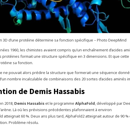
en 3D d’une protéine détermine sa fonction spécifique – Photo DeepMind
années 1960, les chimistes avaient compris qu’un enchaînement d’acides am
es protéines formait une structure spécifique en 3 dimensions. Et que cette
rotéine sa fonction.
 ne pouvait alors prédire la structure que formerait une séquence donné
’un nombre incalculable de combinaisons des 20 sortes d’acides aminés i
ntion de Demis Hassabis
’en 2018,
Demis Hassabis
et le programme
AlphaFold
, développé par De
l’arène. Là où les prévisions précédentes plafonnaient à environ
ld atteignait 60 %. Deux ans plus tard, AlphaFold2 atteignait autour de 90 %
ction. Problème résolu.