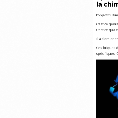
la chi
L’objectif ult
C’est ce genre
C’est ce qu’a
Il a alors or
Ces briques d
spécifiques. 