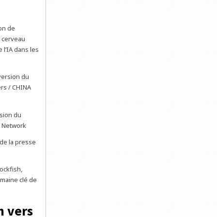
ion de
e cerveau
l’IA dans les
sion du
r Network
 de la presse
ockfish,
omaine clé de
n vers