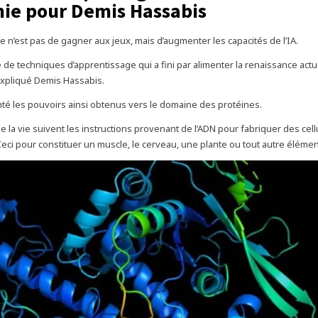
mie pour Demis Hassabis
ime n’est pas de gagner aux jeux, mais d’augmenter les capacités de l’IA.
 de techniques d’apprentissage qui a fini par alimenter la renaissance actue
 expliqué Demis Hassabis.
ienté les pouvoirs ainsi obtenus vers le domaine des protéines.
e la vie suivent les instructions provenant de l’ADN pour fabriquer des cell
Ceci pour constituer un muscle, le cerveau, une plante ou tout autre élémen