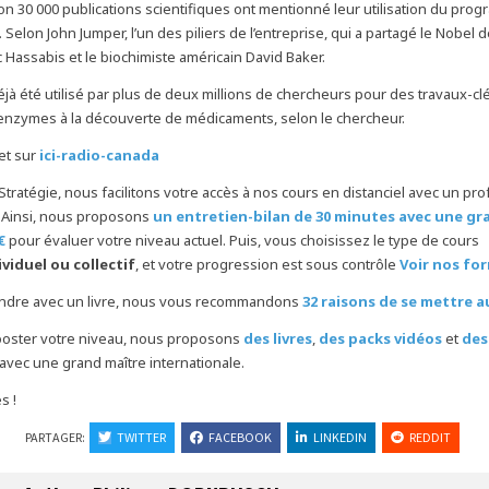
on 30 000 publications scientifiques ont mentionné leur utilisation du pro
elon John Jumper, l’un des piliers de l’entreprise, qui a partagé le Nobel 
 Hassabis et le biochimiste américain David Baker.
éjà été utilisé par plus de deux millions de chercheurs pour des travaux-cl
’enzymes à la découverte de médicaments
, selon le chercheur.
let sur
ici-radio-canada
Stratégie, nous facilitons votre accès à nos cours en distanciel avec un pr
 Ainsi, nous proposons
un entretien-bilan de 30 minutes avec une gr
€
pour évaluer votre niveau actuel. Puis, vous choisissez le type de cours
ividuel ou collectif
, et votre progression est sous contrôle
Voir nos fo
endre avec un livre, nous vous recommandons
32 raisons de se mettre 
ooster votre niveau, nous proposons
des livres
,
des packs vidéos
et
des
avec une grand maître internationale.
s !
PARTAGER:
TWITTER
FACEBOOK
LINKEDIN
REDDIT