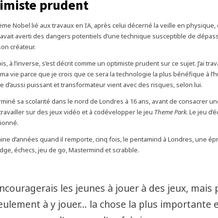
imiste prudent
ème Nobel lié aux travaux en IA, après celui décerné la veille en physique,
 avait averti des dangers potentiels d’une technique susceptible de dépass
son créateur.
s, à l’inverse, s’est décrit comme un
optimiste prudent
sur ce sujet.
J’ai trav
ma vie parce que je crois que ce sera la technologie la plus bénéfique à l’
 d’aussi puissant et transformateur vient avec des risques
, selon lui.
rminé sa scolarité dans le nord de Londres à 16 ans, avant de consacrer u
travailler sur des jeux vidéo et à codévelopper le jeu
Theme Park.
Le jeu d’é
ionné.
aine d’années quand il remporte, cinq fois, le
pentamind
à Londres, une ép
dge, échecs, jeu de go, Mastermind et scrabble.
encouragerais les jeunes à jouer à des jeux, mais 
eulement à y jouer… la chose la plus importante 