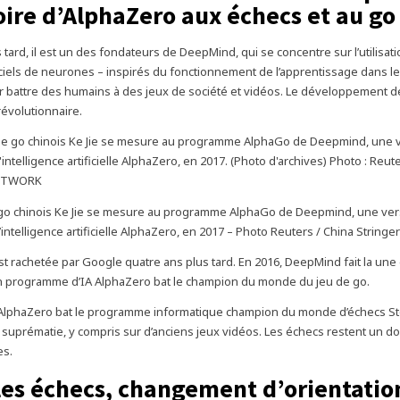
toire d’AlphaZero aux échecs et au go
 tard, il est un des fondateurs de DeepMind, qui se concentre sur l’utilisat
iciels de neurones – inspirés du fonctionnement de l’apprentissage dans l
 battre des humains à des jeux de société et vidéos. Le développement de 
révolutionnaire.
 go chinois Ke Jie se mesure au programme AlphaGo de Deepmind, une ver
ntelligence artificielle AlphaZero, en 2017 – Photo Reuters / China Stringe
est rachetée par Google quatre ans plus tard. En 2016, DeepMind fait la une
n programme d’IA AlphaZero bat le champion du monde du jeu de go.
 AlphaZero bat le programme informatique champion du monde d’échecs St
 suprématie, y compris sur d’anciens jeux vidéos. Les échecs restent un d
es.
les échecs, changement d’orientatio