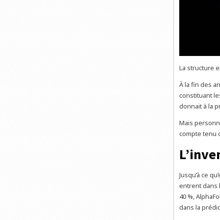
La structure 
À la fin des 
constituant l
donnait à la p
Mais personne
compte tenu d
L’inve
Jusqu’à ce qu
entrent dans 
40 %, AlphaFo
dans la prédi