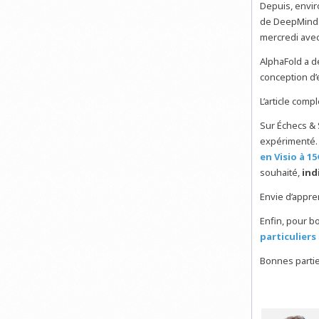
Depuis, envir
de DeepMind. S
mercredi avec
AlphaFold a d
conception d
L’article comp
Sur Échecs & 
expérimenté.
en Visio à 15
souhaité,
ind
Envie d’appr
Enfin, pour b
particuliers
Bonnes partie