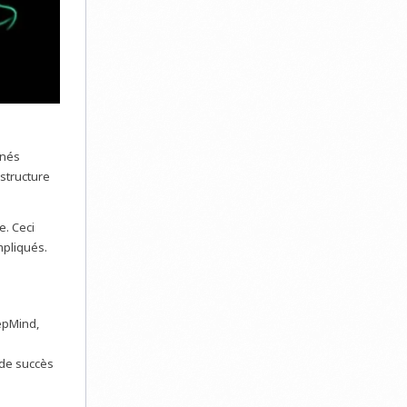
inés
 structure
e. Ceci
mpliqués.
epMind,
 de succès