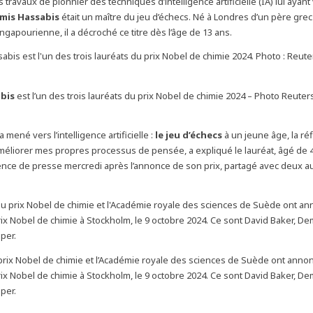
 travaux de pionnier des techniques d’intelligence artificielle (IA) lui ayan
mis Hassabis
était un maître du jeu d’échecs. Né à Londres d’un père grec
gapourienne, il a décroché ce titre dès l’âge de 13 ans.
bis
est l’un des trois lauréats du prix Nobel de chimie 2024 – Photo Reuter
a mené vers l’intelligence artificielle :
le jeu d’échecs
à un jeune âge, la réf
’améliorer mes propres processus de pensée
, a expliqué le lauréat, âgé de 
nce de presse mercredi après l’annonce de son prix, partagé avec deux a
prix Nobel de chimie et l’Académie royale des sciences de Suède ont annon
rix Nobel de chimie à Stockholm, le 9 octobre 2024. Ce sont David Baker, D
per.