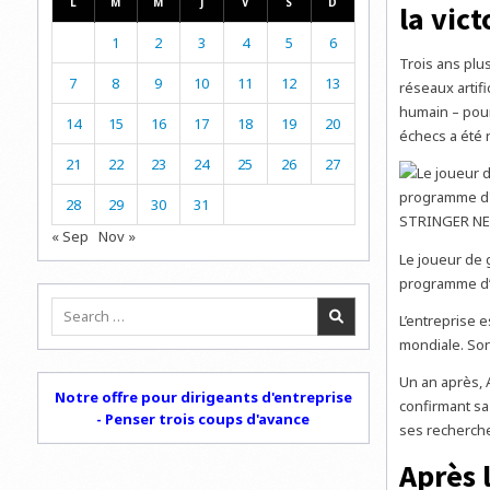
L
M
M
J
V
S
D
la vic
1
2
3
4
5
6
Trois ans plus
7
8
9
10
11
12
13
réseaux artif
humain – pour
14
15
16
17
18
19
20
échecs a été 
21
22
23
24
25
26
27
28
29
30
31
« Sep
Nov »
Le joueur de
programme d’i
Search
L’entreprise 
for:
mondiale. So
Un an après,
Notre offre pour dirigeants d'entreprise
confirmant sa
- Penser trois coups d'avance
ses recherch
Après 