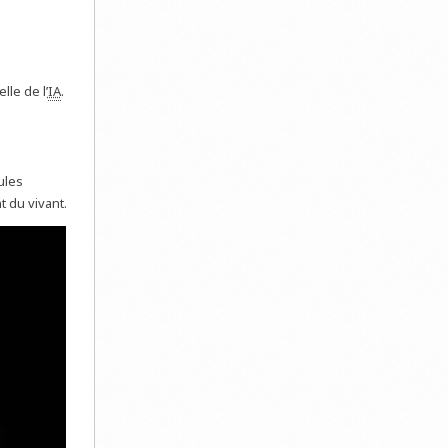
lle de l’
IA
.
ules
t du vivant.