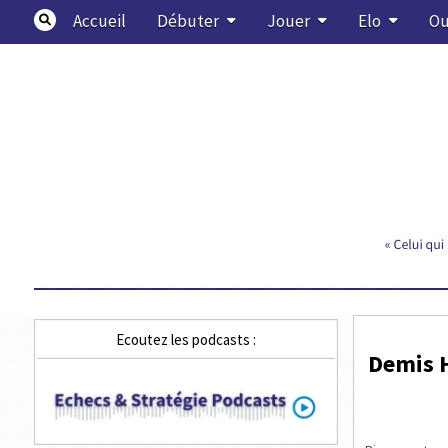
Skip
Accueil
Débuter
Jouer
Elo
Ou
to
content
Echecs & Stratégie
Ecoutez les podcasts :
Demis H