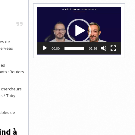
Lecteur
vidéo
des de
 cerveau
00:00
01:36
s chercheurs
rs / Toby
tables de
ind à