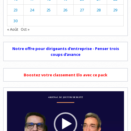
23
24
25
26
27
28
29
30
« Août
Oct »
Notre offre pour dirigeants d'entreprise - Penser trois
coups d'avance
Boostez votre classement Elo avec ce pack
Lecteur
vidéo