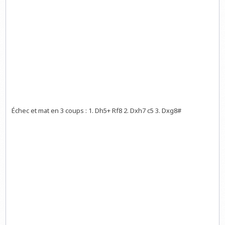
Échec et mat en 3 coups : 1. Dh5+ Rf8 2. Dxh7 c5 3. Dxg8#