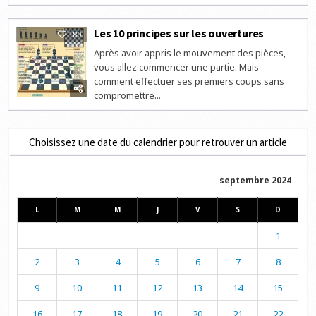
Les 10 principes sur les ouvertures
180
Après avoir appris le mouvement des pièces,
vous allez commencer une partie. Mais
comment effectuer ses premiers coups sans
compromettre...
Choisissez une date du calendrier pour retrouver un article
septembre 2024
L
M
M
J
V
S
D
1
2
3
4
5
6
7
8
9
10
11
12
13
14
15
16
17
18
19
20
21
22