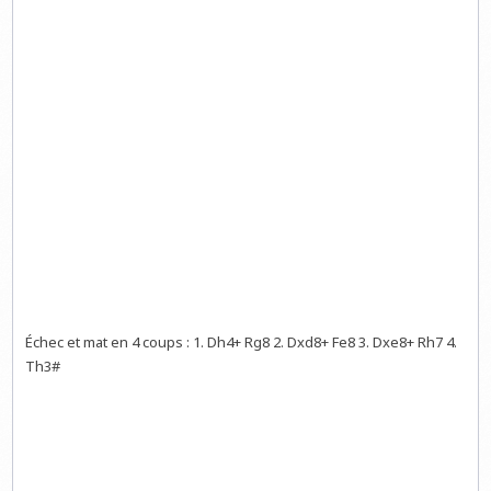
Échec et mat en 4 coups : 1. Dh4+ Rg8 2. Dxd8+ Fe8 3. Dxe8+ Rh7 4.
Th3#