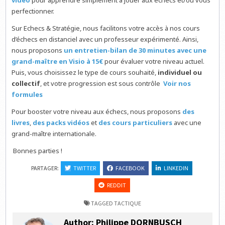
vidéo
pour apprendre simplement à jouer aux échecs et/ou vous
perfectionner.
Sur Echecs & Stratégie, nous facilitons votre accès à nos cours
d’échecs en distanciel avec un professeur expérimenté. Ainsi,
nous proposons
un entretien-bilan de 30 minutes avec une
grand-maître en Visio à 15€
pour évaluer votre niveau actuel.
Puis, vous choisissez le type de cours souhaité,
individuel ou
collectif
, et votre progression est sous contrôle
Voir nos
formules
Pour booster votre niveau aux échecs, nous proposons
des
livres
,
des packs vidéos
et
des cours particuliers
avec une
grand-maître internationale.
Bonnes parties !
PARTAGER:
TWITTER
FACEBOOK
LINKEDIN
REDDIT
TAGGED
TACTIQUE
Author:
Philippe DORNBUSCH