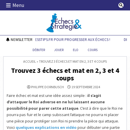
Skip
Menu
to
content
Echecs & Stratégie
DÉCOUVREZ CHESSTIPS.FR POUR PROGRESSER AUX ÉCHECS !
NEWSLETTER
DÉCO
DÉBUTER
JOUER
ELO
COURS
ACCUEIL
»
TROUVEZ 3 ÉCHECS ET MAT EN 2, 3 ET 4 COUPS
Trouvez 3 échecs et mat en 2, 3 et 4
coups
PHILIPPE DORNBUSCH
19 SEPTEMBRE 2024
Faire échec et mat est une idée assez simple :
il s’agit
d’attaquer le Roi adverse en ne lui laissant aucune
possibilité pour parer cette attaque
. C’est à dire que le Roi ne
pourra pas fuir et le camp subissant l’attaque ne pourra ni placer
une pièce pour protéger son Roi ni prendre la pièce qui attaque.
Voici
quelques explications en vidéo
pour débuter une partie