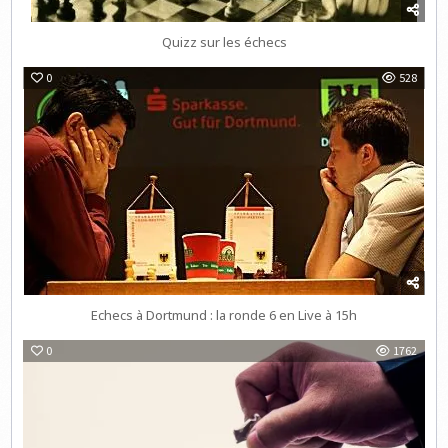
Quizz sur les échecs
0
528
Echecs à Dortmund : la ronde 6 en Live à 15h
0
1762