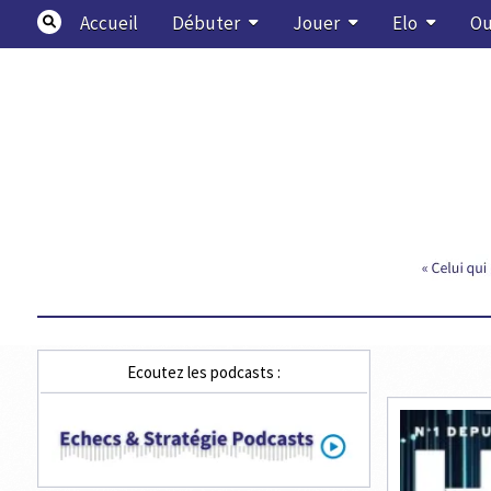
Skip
Accueil
Débuter
Jouer
Elo
Ou
to
content
Echecs & Stratégie
Ecoutez les podcasts :