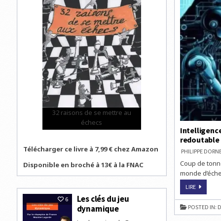
32 raisons de se mettre au
échecs
Intelligenc
redoutable
Télécharger ce livre à 7,99 € chez Amazon
PHILIPPE DOR
Coup de tonne
Disponible en broché à 13€ à la FNAC
monde d’éch
INTELLIG
LIRE
ARTIFICIE
Les clés du jeu
:
6
QUAND
dynamique
POSTED IN:
D
LE
RUSSE