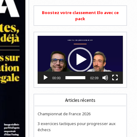
Boostez votre classement Elo avec ce
pack
Lecteur
vidéo
00:00
02:09
Articles récents
Championnat de France 2026
3 exercices tactiques pour progresser aux
échecs