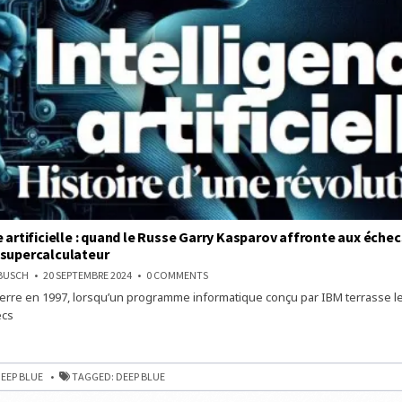
e artificielle : quand le Russe Garry Kasparov affronte aux échec
 supercalculateur
ON
NBUSCH
20 SEPTEMBRE 2024
0 COMMENTS
INTELLIGENCE
rre en 1997, lorsqu’un programme informatique conçu par IBM terrasse l
ARTIFICIELLE
:
ecs
QUAND
LE
ENCE
RUSSE
LLE
GARRY
KASPAROV
AFFRONTE
EEP BLUE
TAGGED:
DEEP BLUE
AUX
ÉCHECS