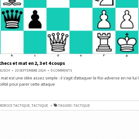
checs et mat en 2, 3 et 4 coups
ON
NBUSCH
20 SEPTEMBRE 2024
0 COMMENTS
TROUVEZ
 mat est une idée assez simple : il s’agit d’attaquer le Roi adverse en ne lui 
3
ÉCHECS
ilité pour parer cette attaque
ET
MAT
EN
2,
3
ET
XERCICE TACTIQUE
,
TACTIQUE
TAGGED:
TACTIQUE
4
COUPS