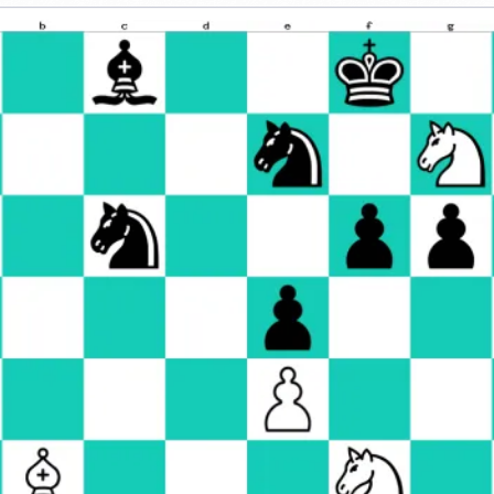
UN
V
REDOUTABLE
E
SUPERCALCULATEUR
BLE
LCULATEUR