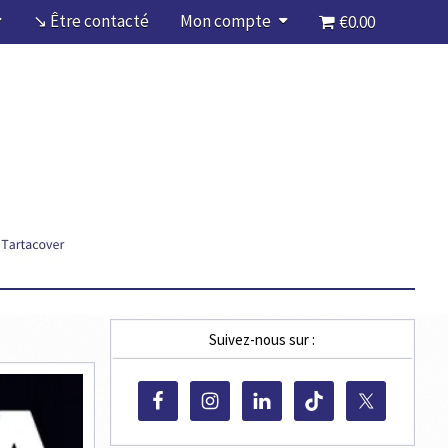
↘ Être contacté
Mon compte
€0.00
Suivez-nous sur :