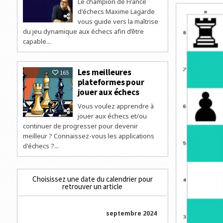
Le champion de France
GARRY
KASPARO
d'échecs Maxime Lagarde
AFFRONT
AUX
vous guide vers la maîtrise
ÉCHECS
du jeu dynamique aux échecs afin d’être
UN
REDOUTA
capable...
SUPERCA
Les meilleures
165
plateformes pour
jouer aux échecs
Vous voulez apprendre à
jouer aux échecs et/ou
continuer de progresser pour devenir
meilleur ? Connaissez-vous les applications
d'échecs ?...
Choisissez une date du calendrier pour
retrouver un article
septembre 2024