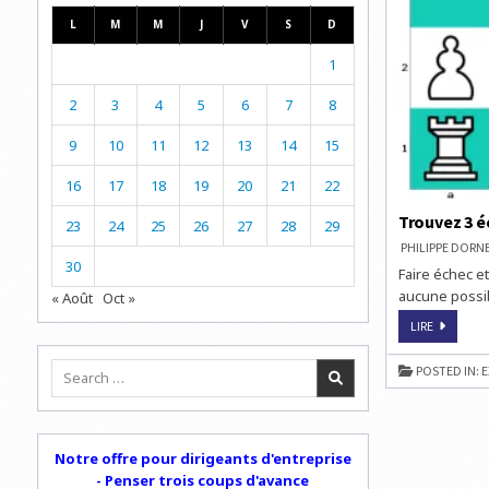
L
M
M
J
V
S
D
1
2
3
4
5
6
7
8
9
10
11
12
13
14
15
16
17
18
19
20
21
22
Trouvez 3 é
23
24
25
26
27
28
29
PHILIPPE DOR
30
Faire échec et
aucune possib
« Août
Oct »
TROUVEZ
LIRE
3
ÉCHECS
ET
Search
POSTED IN:
E
MAT
for:
EN
2,
3
ET
4
COUPS
Notre offre pour dirigeants d'entreprise
- Penser trois coups d'avance