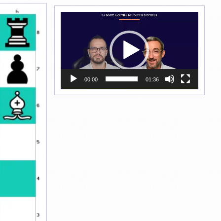
Lecteur
vidéo
00:00
01:36