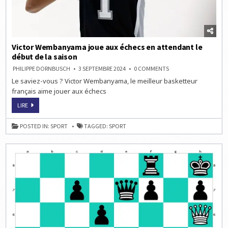
Victor Wembanyama joue aux échecs en attendant le
début de la saison
ON
PHILIPPE DORNBUSCH
3 SEPTEMBRE 2024
0 COMMENTS
VICTOR
Le saviez-vous ? Victor Wembanyama, le meilleur basketteur
WEMBANYAMA
JOUE
français aime jouer aux échecs
AUX
ÉCHECS
VICTOR
EN
LIRE
WEMBANYAMA
ATTENDANT
JOUE
LE
AUX
DÉBUT
POSTED IN:
SPORT
TAGGED:
SPORT
ÉCHECS
DE
EN
LA
ATTENDANT
SAISON
LE
DÉBUT
DE
LA
SAISON