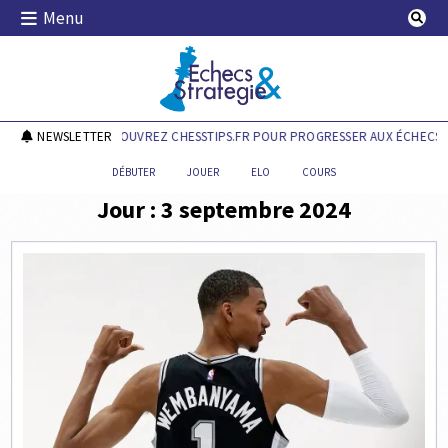
Skip
Menu
to
content
Echecs & Stratégie
NEWSLETTER
DÉCOUVREZ CHESSTIPS.FR POUR PROGRESSER AUX ÉCHECS !
DÉBUTER
JOUER
ELO
COURS
Jour :
3 septembre 2024