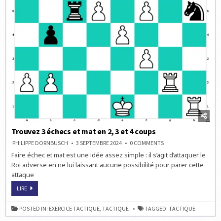
Trouvez 3 échecs et mat en 2, 3 et 4 coups
ON
PHILIPPE DORNBUSCH
3 SEPTEMBRE 2024
0 COMMENTS
TROUVEZ
Faire échec et mat est une idée assez simple : il s’agit d’attaquer le
3
ÉCHECS
Roi adverse en ne lui laissant aucune possibilité pour parer cette
ET
MAT
attaque
EN
2,
TROUVEZ
LIRE
3
3
ET
ÉCHECS
4
ET
COUPS
POSTED IN:
EXERCICE TACTIQUE
,
TACTIQUE
TAGGED:
TACTIQUE
MAT
EN