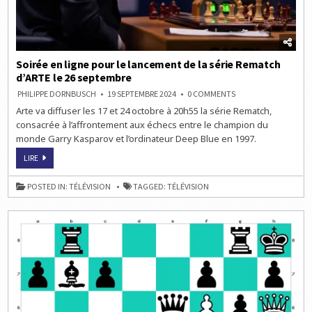
Soirée en ligne pour le lancement de la série Rematch
d’ARTE le 26 septembre
ON
PHILIPPE DORNBUSCH
19 SEPTEMBRE 2024
0 COMMENTS
SOIRÉE
Arte va diffuser les 17 et 24 octobre à 20h55 la série Rematch,
EN
LIGNE
consacrée à l’affrontement aux échecs entre le champion du
POUR
LE
monde Garry Kasparov et l’ordinateur Deep Blue en 1997.
LANCEMENT
DE
SOIRÉE
LIRE
LA
EN
SÉRIE
LIGNE
REMATCH
POUR
D’ARTE
POSTED IN:
TÉLÉVISION
TAGGED:
TÉLÉVISION
LE
LE
LANCEMENT
26
DE
SEPTEMBRE
LA
SÉRIE
REMATCH
D’ARTE
LE
26
SEPTEMBRE