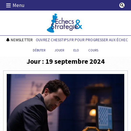
Skip
Menu
to
content
Echecs & Stratégie
NEWSLETTER
DÉCOUVREZ CHESSTIPS.FR POUR PROGRESSER AUX ÉCHECS !
DÉBUTER
JOUER
ELO
COURS
Jour :
19 septembre 2024