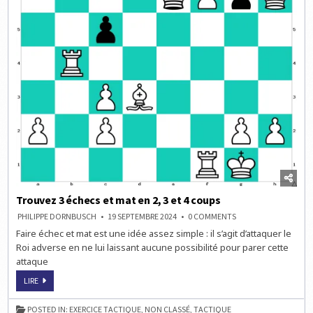
Trouvez 3 échecs et mat en 2, 3 et 4 coups
ON
PHILIPPE DORNBUSCH
19 SEPTEMBRE 2024
0 COMMENTS
TROUVEZ
Faire échec et mat est une idée assez simple : il s’agit d’attaquer le
3
ÉCHECS
Roi adverse en ne lui laissant aucune possibilité pour parer cette
ET
MAT
attaque
EN
2,
TROUVEZ
LIRE
3
3
ET
ÉCHECS
4
ET
COUPS
POSTED IN:
EXERCICE TACTIQUE
,
NON CLASSÉ
,
TACTIQUE