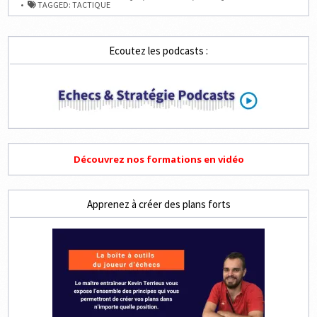
MAT
TAGGED:
TACTIQUE
EN
2,
3
ET
4
Ecoutez les podcasts :
COUPS
Découvrez nos formations en vidéo
Apprenez à créer des plans forts