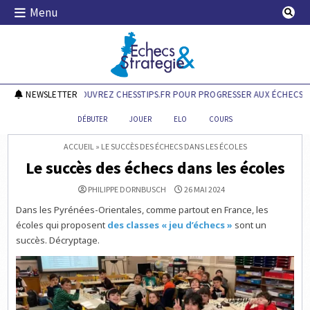
Skip
Menu
to
content
Echecs & Stratégie
NEWSLETTER
DÉCOUVREZ CHESSTIPS.FR POUR PROGRESSER AUX ÉCHECS !
DÉBUTER
JOUER
ELO
COURS
ACCUEIL
»
LE SUCCÈS DES ÉCHECS DANS LES ÉCOLES
Le succès des échecs dans les écoles
PHILIPPE DORNBUSCH
26 MAI 2024
Dans les Pyrénées-Orientales, comme partout en France, les
écoles qui proposent
des classes « jeu d’échecs »
sont un
succès. Décryptage.