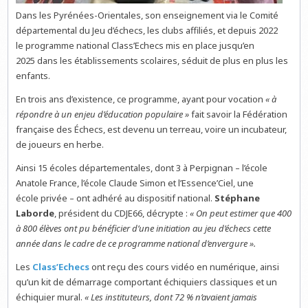
Dans les Pyrénées-Orientales, son enseignement via le Comité
départemental du Jeu d’échecs, les clubs affiliés, et depuis 2022
le programme national Class’Echecs mis en place jusqu’en
2025 dans les établissements scolaires, séduit de plus en plus les
enfants.
En trois ans d’existence, ce programme, ayant pour vocation
« à
répondre à un enjeu d’éducation populaire »
fait savoir la Fédération
française des Échecs,
est devenu un terreau, voire un incubateur,
de joueurs en herbe.
Ainsi 15 écoles départementales, dont 3 à Perpignan – l’école
Anatole France, l’école Claude Simon et l’Essence’Ciel, une
école privée – ont adhéré au dispositif national.
Stéphane
Laborde
, président du CDJE66, décrypte :
« On peut estimer que 400
à 800 élèves ont pu bénéficier d’une initiation au jeu d’échecs cette
année dans le cadre de ce programme national d’envergure ».
Les
Class’Echecs
ont reçu des cours vidéo en numérique, ainsi
qu’un kit de démarrage comportant échiquiers classiques et un
échiquier mural.
« Les instituteurs, dont 72 % n’avaient jamais