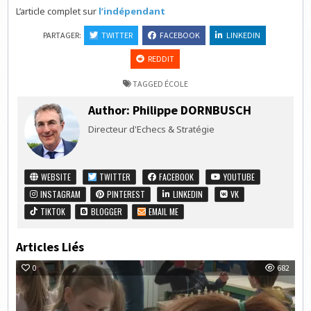
L’article complet sur
l’indépendant
PARTAGER:
TWITTER
FACEBOOK
LINKEDIN
REDDIT
TAGGED
ÉCOLE
Author:
Philippe DORNBUSCH
Directeur d'Echecs & Stratégie
WEBSITE
TWITTER
FACEBOOK
YOUTUBE
INSTAGRAM
PINTEREST
LINKEDIN
VK
TIKTOK
BLOGGER
EMAIL ME
Articles Liés
0
682