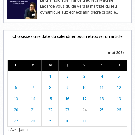
Le champion de France d'échecs Maxime
Lagarde vous guide vers la maîtrise du jeu
dynamique aux échecs afin d’être capable...
Choisissez une date du calendrier pour retrouver un article
mai 2024
L
M
M
J
V
S
D
1
2
3
4
5
6
7
8
9
10
11
12
13
14
15
16
17
18
19
20
21
22
23
24
25
26
27
28
29
30
31
« Avr
Juin »