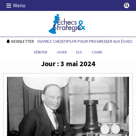
Skip
Menu
to
content
Echecs & Stratégie
NEWSLETTER
DÉCOUVREZ CHESSTIPS.FR POUR PROGRESSER AUX ÉCHECS !
DÉBUTER
JOUER
ELO
COURS
Jour :
3 mai 2024