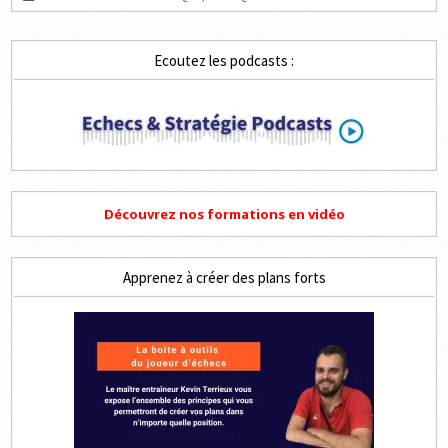
MAT
EN
2,
3
ET
Ecoutez les podcasts :
4
COUPS
Découvrez nos formations en vidéo
Apprenez à créer des plans forts