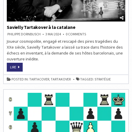
Savielly Tartakover à la catalane
ON
PHILIPPE DORNBUSCH
3 MAI 2024
0 COMMENTS
SAVIELLY
Joueur cosmopolite, engagé et rescapé des pires tragédies du
TARTAKOVER
À
XXe siècle, Savielly Tartakover a laissé sa trace dans l’histoire des
LA
CATALANE
échecs en inventant, à la demande de ses hôtes barcelonais, une
ouverture inédite.
SAVIELLY
LIRE
TARTAKOVER
À
LA
POSTED IN:
TARTACOVER
,
TARTAKOVER
TAGGED:
STRATÉGIE
CATALANE