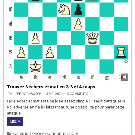
Trouvez 3 échecs et mat en 2, 3 et 4 coups
ON
PHILIPPE DORNBUSCH
3 MAI 2024
0 COMMENTS
TROUVEZ
Faire échec et mat est une idée assez simple : il s’agit d’attaquer le
3
ÉCHECS
Roi adverse en ne lui laissant aucune possibilité pour parer cette
ET
MAT
attaque.
EN
2,
TROUVEZ
LIRE
3
3
ET
ÉCHECS
4
ET
COUPS
POSTED IN:
EXERCICE TACTIQUE
,
TACTIQUE