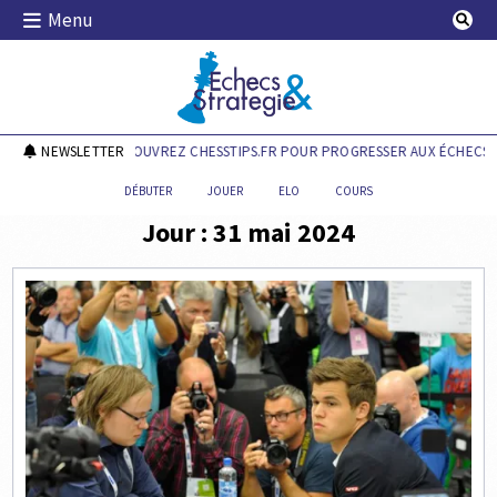
Skip
Menu
to
content
Echecs & Stratégie
NEWSLETTER
DÉCOUVREZ CHESSTIPS.FR POUR PROGRESSER AUX ÉCHECS !
DÉBUTER
JOUER
ELO
COURS
Jour :
31 mai 2024