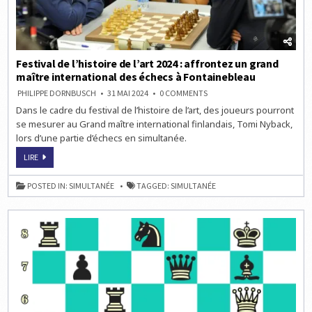
Festival de l’histoire de l’art 2024 : affrontez un grand
maître international des échecs à Fontainebleau
ON
PHILIPPE DORNBUSCH
31 MAI 2024
0 COMMENTS
FESTIVAL
Dans le cadre du festival de l’histoire de l’art, des joueurs pourront
DE
L’HISTOIRE
se mesurer au Grand maître international finlandais, Tomi Nyback,
DE
L’ART
lors d’une partie d’échecs en simultanée.
2024
:
FESTIVAL
LIRE
AFFRONTEZ
DE
UN
L’HISTOIRE
GRAND
DE
MAÎTRE
POSTED IN:
SIMULTANÉE
TAGGED:
SIMULTANÉE
L’ART
INTERNATIONAL
2024
DES
:
ÉCHECS
AFFRONTEZ
À
UN
FONTAINEBLEAU
GRAND
MAÎTRE
INTERNATIONAL
DES
ÉCHECS
À
FONTAINEBLEAU