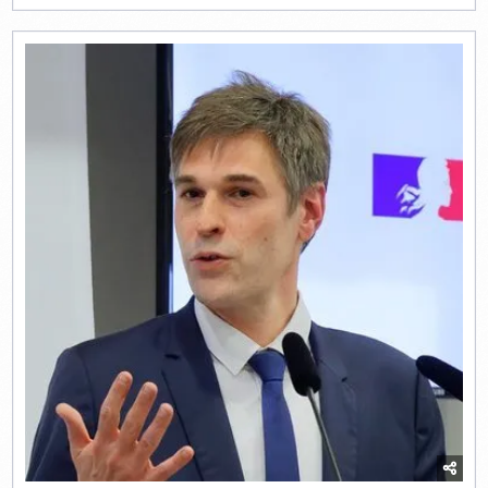
EN
2,
3
ET
4
COUPS