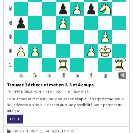
Trouvez 3 échecs et mat en 2, 3 et 4 coups
ON
PHILIPPE DORNBUSCH
31 MAI 2024
0 COMMENTS
TROUVEZ
Faire échec et mat est une idée assez simple : il s’agit d’attaquer le
3
ÉCHECS
Roi adverse en ne lui laissant aucune possibilité pour parer cette
ET
MAT
attaque.
EN
2,
TROUVEZ
LIRE
3
3
ET
ÉCHECS
4
ET
COUPS
POSTED IN:
EXERCICE TACTIQUE
,
TACTIQUE
MAT