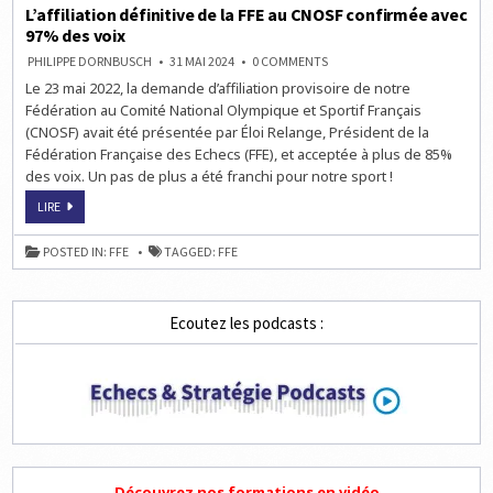
L’affiliation définitive de la FFE au CNOSF confirmée avec
97% des voix
ON
PHILIPPE DORNBUSCH
31 MAI 2024
0 COMMENTS
L’AFFILIATION
Le 23 mai 2022, la demande d’affiliation provisoire de notre
DÉFINITIVE
DE
Fédération au Comité National Olympique et Sportif Français
LA
FFE
(CNOSF) avait été présentée par Éloi Relange, Président de la
AU
Fédération Française des Echecs (FFE), et acceptée à plus de 85%
CNOSF
CONFIRMÉE
des voix. Un pas de plus a été franchi pour notre sport !
AVEC
97%
L’AFFILIATION
DES
LIRE
DÉFINITIVE
VOIX
DE
LA
POSTED IN:
FFE
TAGGED:
FFE
FFE
AU
CNOSF
CONFIRMÉE
AVEC
Ecoutez les podcasts :
97%
DES
VOIX
Découvrez nos formations en vidéo