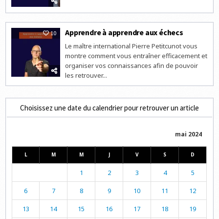
Apprendre à apprendre aux échecs
10
Le maître international Pierre Petitcunot vous
montre comment vous entraîner efficacement et
organiser vos connaissances afin de pouvoir
les retrouver...
Choisissez une date du calendrier pour retrouver un article
mai 2024
L
M
M
J
V
S
D
1
2
3
4
5
6
7
8
9
10
11
12
13
14
15
16
17
18
19