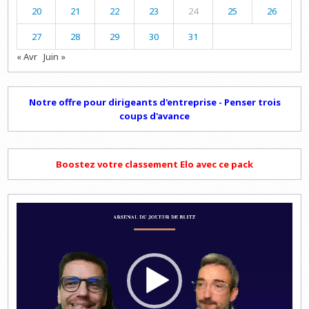
20
21
22
23
24
25
26
27
28
29
30
31
« Avr
Juin »
Notre offre pour dirigeants d'entreprise - Penser trois
coups d'avance
Boostez votre classement Elo avec ce pack
Lecteur
vidéo