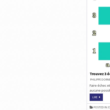
Trouvez 3 é
PHILIPPE DOR
Faire échec et
aucune possib
TROUVEZ
LIRE
3
ÉCHECS
ET
POSTED IN:
E
MAT