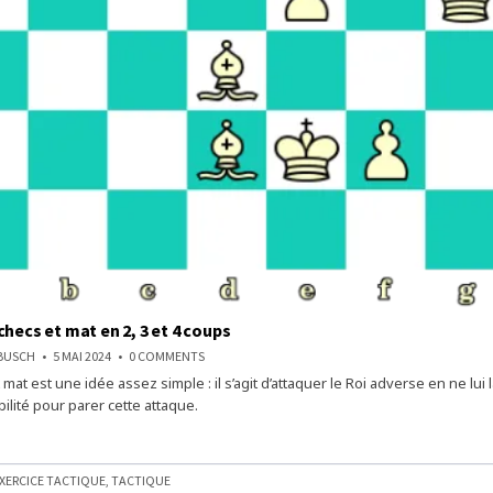
checs et mat en 2, 3 et 4 coups
ON
NBUSCH
5 MAI 2024
0 COMMENTS
TROUVEZ
 mat est une idée assez simple : il s’agit d’attaquer le Roi adverse en ne lui 
3
ÉCHECS
ilité pour parer cette attaque.
ET
MAT
EN
2,
3
ET
XERCICE TACTIQUE
,
TACTIQUE
4