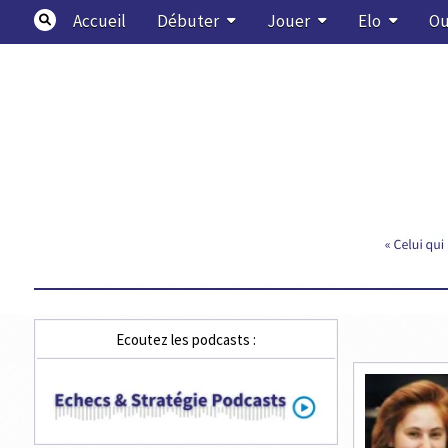
Skip
Accueil
Débuter
Jouer
Elo
Ou
to
content
Echecs & Stratégie
Ecoutez les podcasts :