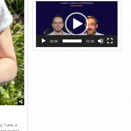
Lecteur
vidéo
00:00
01:36
, 7 ans, a
hecs jeunes.