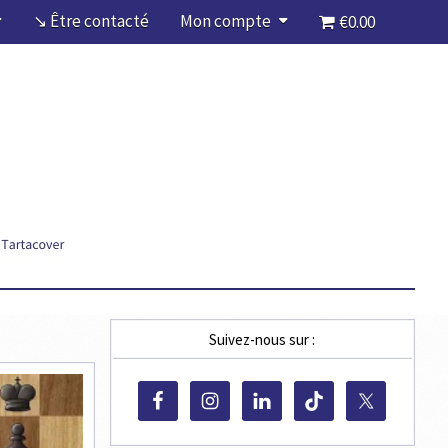
↘ Être contacté
Mon compte
€0.00
Suivez-nous sur :