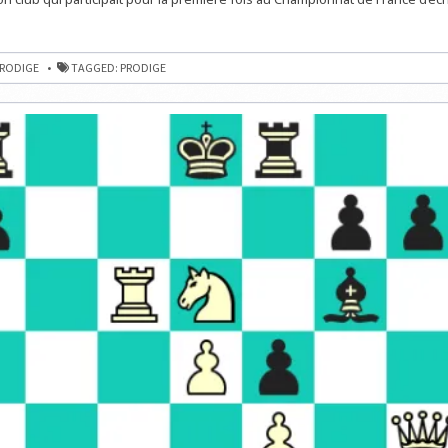
ANAH
PARTICIPE
DÉJÀ
AUX
CHAMPIONNATS
DE
RODIGE
TAGGED:
PRODIGE
FRANCE
D’ÉCHECS
NNATS