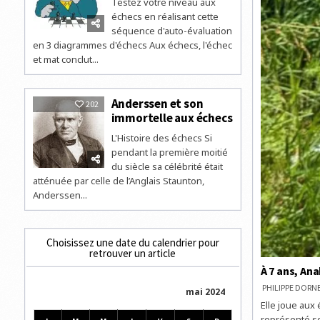
Testez votre niveau aux
échecs en réalisant cette
séquence d'auto-évaluation
en 3 diagrammes d'échecs Aux échecs, l'échec
et mat conclut...
Anderssen et son
202
immortelle aux échecs
L'Histoire des échecs Si
pendant la première moitié
du siècle sa célébrité était
atténuée par celle de l’Anglais Staunton,
Anderssen...
Choisissez une date du calendrier pour
retrouver un article
À 7 ans, An
PHILIPPE DOR
mai 2024
Elle joue aux
représenté so