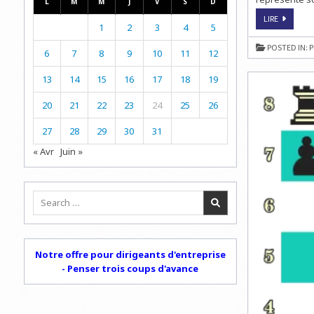
L
M
M
J
V
S
D
À
LIRE
1
2
3
4
5
7
ANS,
ANAH
POSTED IN:
P
PARTICIPE
6
7
8
9
10
11
12
DÉJÀ
AUX
CHAMPIO
13
14
15
16
17
18
19
DE
FRANCE
D’ÉCHECS
20
21
22
23
24
25
26
27
28
29
30
31
« Avr
Juin »
Search
for:
Notre offre pour dirigeants d'entreprise
- Penser trois coups d'avance