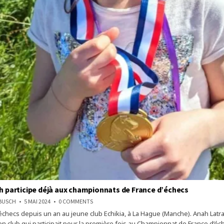
ah participe déjà aux championnats de France d’échecs
ON
NBUSCH
5 MAI 2024
0 COMMENTS
À
 échecs depuis un an au jeune club Echikia, à La Hague (Manche). Anah Latray
7
ANS,
n club qui participait pour la première fois au Championnat de France d’éc