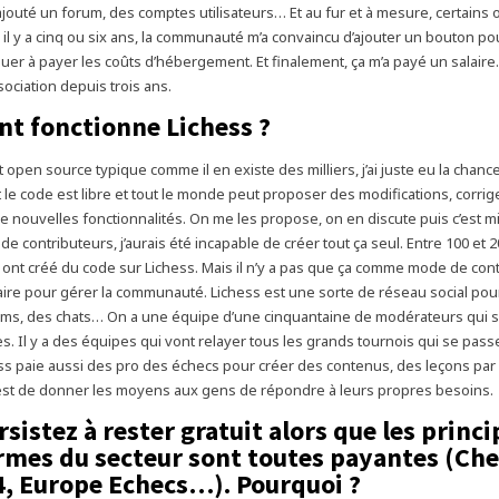
 rajouté un forum, des comptes utilisateurs… Et au fur et à mesure, certains 
 il y a cinq ou six ans, la communauté m’a convaincu d’ajouter un bouton po
uer à payer les coûts d’hébergement. Et finalement, ça m’a payé un salaire.
ssociation depuis trois ans.
 fonctionne Lichess ?
t open source typique comme il en existe des milliers, j’ai juste eu la chance
le code est libre et tout le monde peut proposer des modifications, corri
 nouvelles fonctionnalités. On me les propose, on en discute puis c’est mis
e contributeurs, j’aurais été incapable de créer tout ça seul. Entre 100 et 
 ont créé du code sur Lichess. Mais il n’y a pas que ça comme mode de contri
ire pour gérer la communauté. Lichess est une sorte de réseau social pou
ums, des chats… On a une équipe d’une cinquantaine de modérateurs qui 
s. Il y a des équipes qui vont relayer tous les grands tournois qui se pass
s paie aussi des pro des échecs pour créer des contenus, des leçons par
’est de donner les moyens aux gens de répondre à leurs propres besoins.
sistez à rester gratuit alors que les princi
rmes du secteur sont toutes payantes (Ch
, Europe Echecs…). Pourquoi ?