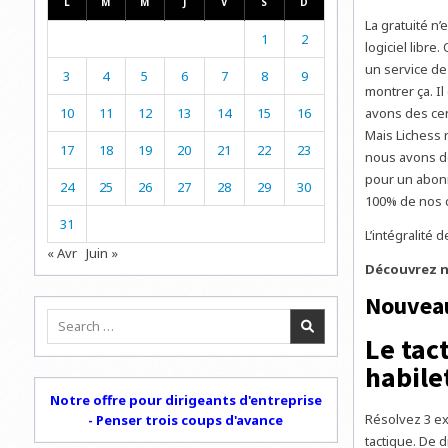
L
M
M
J
V
S
D
La gratuité n’
1
2
logiciel libre
un service de 
3
4
5
6
7
8
9
montrer ça. Il
avons des cen
10
11
12
13
14
15
16
Mais Lichess r
17
18
19
20
21
22
23
nous avons de
pour un abonn
24
25
26
27
28
29
30
100% de nos 
31
L’intégralité d
« Avr
Juin »
Découvrez n
Nouvea
Search
for:
Le tac
habile
Notre offre pour dirigeants d'entreprise
Résolvez 3 ex
- Penser trois coups d'avance
tactique. De 