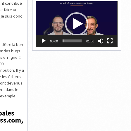
ont contribué
Lecteur
vidéo
ur faire un
 Je suis donc
00:00
01:36
 d’être là bon
ger des bugs
 en ligne. Il
200
bution. Il y a
r les échecs
sont devenus
ent dans le
 exemple.
pales
ess.com,