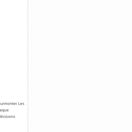
surmonter. Les
chaque
décisions