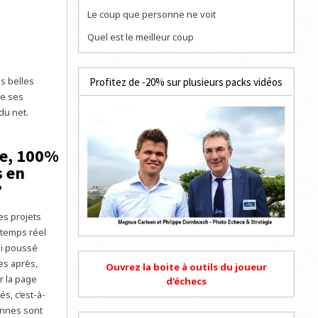
Le coup que personne ne voit
Quel est le meilleur coup
s belles
Profitez de -20% sur plusieurs packs vidéos
de ses
du net.
de, 100%
s en
?
es projets
 temps réel
’ai poussé
es après,
Ouvrez la boite à outils du joueur
r la page
d'échecs
s, c’est-à-
sonnes sont