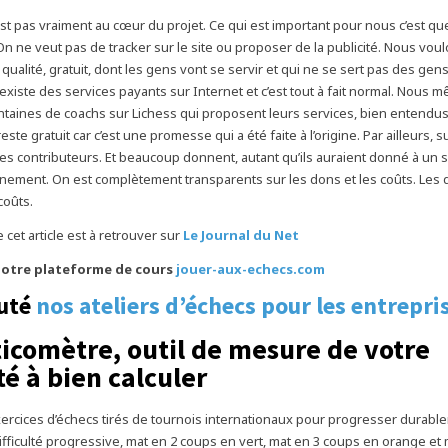
est pas vraiment au cœur du projet. Ce qui est important pour nous c’est que
. On ne veut pas de tracker sur le site ou proposer de la publicité. Nous vo
qualité, gratuit, dont les gens vont se servir et qui ne se sert pas des gens
 existe des services payants sur Internet et c’est tout à fait normal. Nous 
taines de coachs sur Lichess qui proposent leurs services, bien entendus
este gratuit car c’est une promesse qui a été faite à l’origine. Par ailleurs, s
s contributeurs. Et beaucoup donnent, autant qu’ils auraient donné à un s
ement. On est complètement transparents sur les dons et les coûts. Les
coûts.
e cet article est à retrouver sur
Le Journal du Net
otre plateforme de cours
jouer-aux-echecs.com
uté
nos ateliers d’échecs pour les entrepri
ticomètre, outil de mesure de votre
té à bien calculer
ercices d’échecs tirés de tournois internationaux pour progresser durabl
difficulté progressive, mat en 2 coups en vert, mat en 3 coups en orange et 