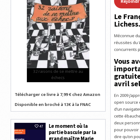
Rejoind
Le Franç
Lichess
Méconnue du g
réussites du 
concurrents p
Vous av
importa
32 raisons de se mettre au
gratuite
échecs
avril s
Télécharger ce livre à 7,99 € chez Amazon
En 2009 j’appr
open source e
Disponible en broché à 13€ à la FNAC
d’un navigateu
cette ébauche
deux personne
Le moment où la
47
pour pouvoir d
partie bascule par la
dire qu’on pou
grand maître Marie