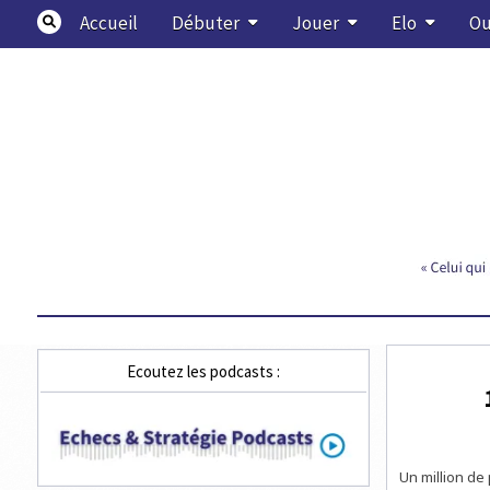
Skip
Accueil
Débuter
Jouer
Elo
Ou
to
content
Echecs & Stratégie
Ecoutez les podcasts :
Un million de