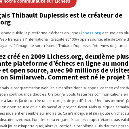
re notre communauté sur Lichess
ais Thibault Duplessis est le créateur de
.org
rand public, la plateforme d’échecs en ligne
Lichess.org
est une des plu
Web français à l’international. Gratuite et 100% open source, elle détonne 
ayants, à l’image de son créateur, Thibault Duplessis. Interview du Journal 
ez créé en 2009 Lichess.org, deuxième plus
nte plateforme d’échecs en ligne au mon
 et open source, avec 90 millions de visite
elon Similarweb. Comment est né le projet 
enais la programmation web, et la manière dont j’ai appris, c’est en créant d
t en contribuant à d’autres. Un jour j’ai voulu tester les communications en
r à l’autre. J’ai donc créé un mini projet de jeu d’échecs. Une fois terminé, j
 en open source et je suis passé au projet suivant. Mais quelques semain
s jouaient ensemble sur mon site. Ca m’a intrigué et j’ai rajouté un chat su
iscuter avec eux. L’un d’eux m’a engueulé, car les coups n’étaient pas validé
vait jouer n’importe quoi, alors j’ai corrigé le problème. Puis d’autres per