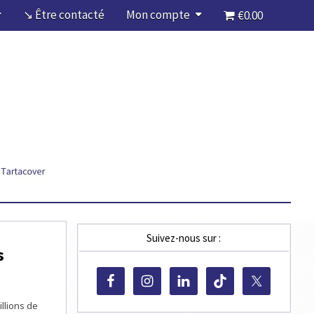
↘ Être contacté
Mon compte
€0.00
Suivez-nous sur :
s
illions de