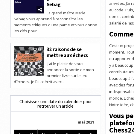
arrivées. J’ai
Sebag
au code. Puis,
La grand maître Marie
don et contrib
Sebag vous apprend à reconnaître les
salarié de l’a
moments critiques d'une partie et vous donne
les clés pour...
Comment
C’est un proje
32 raisons de se
83
moment. Tout 
mettre aux échecs
ou apporter de
J'ai le plaisir de vous
y a beaucoup d
annoncer la sortie de mon
contributeurs
premier livre sur le jeu
beaucoup à fa
d’échecs. Je l’ai coécrit avec...
avec des for
indispensable
monde. Liches
Choisissez une date du calendrier pour
Notre idée, c
retrouver un article
Vous per
platefo
mai 2021
Chess24