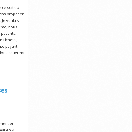
 ce soit du
ulons proposer
. Je voulais
même, nous
 payants.
ur Lichess,
ite payant
 dons couvrent
ses
ement en
mat en 4