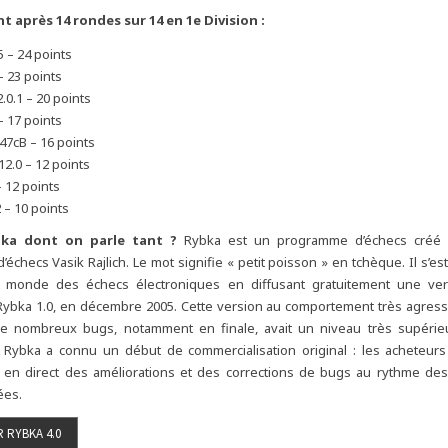
t après 14 rondes sur 14 en 1e Division :
5 – 24 points
– 23 points
.0.1 – 20 points
 – 17 points
7cB – 16 points
2.0 – 12 points
 12 points
 – 10 points
bka dont on parle tant ?
Rybka est un programme d’échecs créé p
d’échecs Vasik Rajlich. Le mot signifie « petit poisson » en tchèque. Il s’est
t monde des échecs électroniques en diffusant gratuitement une ve
ybka 1.0, en décembre 2005. Cette version au comportement très agressi
e nombreux bugs, notamment en finale, avait un niveau très supérie
Rybka a connu un début de commercialisation original : les acheteurs 
 en direct des améliorations et des corrections de bugs au rythme d
ées.