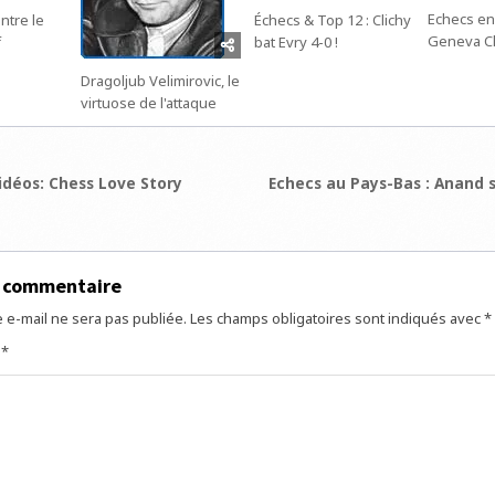
Echecs en
ntre le
Échecs & Top 12 : Clichy
Geneva C
f
bat Evry 4-0 !
Dragoljub Velimirovic, le
virtuose de l'attaque
ion
idéos: Chess Love Story
Echecs au Pays-Bas : Anand 
e
n commentaire
 e-mail ne sera pas publiée.
Les champs obligatoires sont indiqués avec
*
e
*