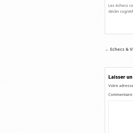
Les échecs co
déclin cogniti
Navigat
← Echecs & V
de
l’articl
Laisser u
Votre adresse
Commentair