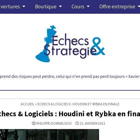
vertures
Boutique
Cours
Offre entreprise
ACCUEIL
»
ECHECS & LOGICIELS : HOUDINI ET RYBKA EN FINALE
checs & Logiciels : Houdini et Rybka en fina
PHILIPPE DORNBUSCH
21 JANVIER 2011