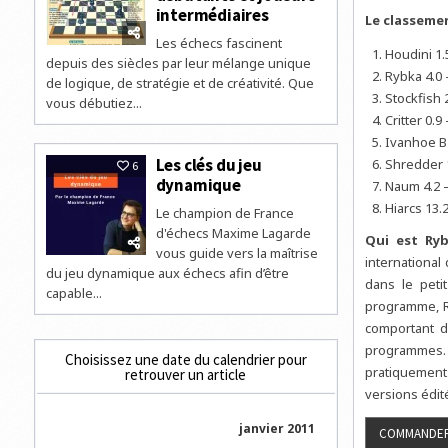
intermédiaires
Le classemen
Les échecs fascinent
Houdini 1.
depuis des siècles par leur mélange unique
Rybka 4.0 
de logique, de stratégie et de créativité. Que
Stockfish 2
vous débutiez...
Critter 0.9
Ivanhoe B4
Les clés du jeu
Shredder 1
6
dynamique
Naum 4.2 –
Hiarcs 13.2
Le champion de France
d'échecs Maxime Lagarde
Qui est Ry
vous guide vers la maîtrise
international 
du jeu dynamique aux échecs afin d’être
dans le peti
capable...
programme, R
comportant d
programmes. 
Choisissez une date du calendrier pour
pratiquement
retrouver un article
versions édit
janvier 2011