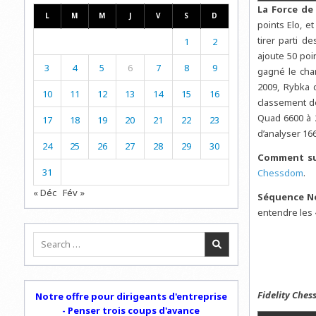
La Force de
L
M
M
J
V
S
D
points Elo, e
tirer parti 
1
2
ajoute 50 poi
3
4
5
6
7
8
9
gagné le cha
2009, Rybka 
10
11
12
13
14
15
16
classement de
Quad 6600 à 2
17
18
19
20
21
22
23
d’analyser 166
24
25
26
27
28
29
30
Comment sui
31
Chessdom
.
« Déc
Fév »
Séquence No
entendre les 
Search
for:
Fidelity Ches
Notre offre pour dirigeants d'entreprise
- Penser trois coups d'avance