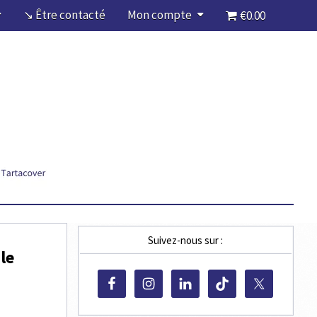
↘ Être contacté
Mon compte
€0.00
Suivez-nous sur :
le