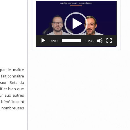
Lecteur
vidéo
00:00
01:36
ar le maître
 fait connaître
rsion Beta du
f et bien que
ur aux autres
bénéficiaient
es nombreuses