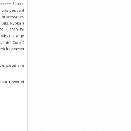
classée à 2809
rsions peuvent
e processeurs
 bits. Rybka a
9 et 2010. En
 Rybka 3 a un
s Intel Core 2
ti) lui permet
tre partenaire
our revoir et