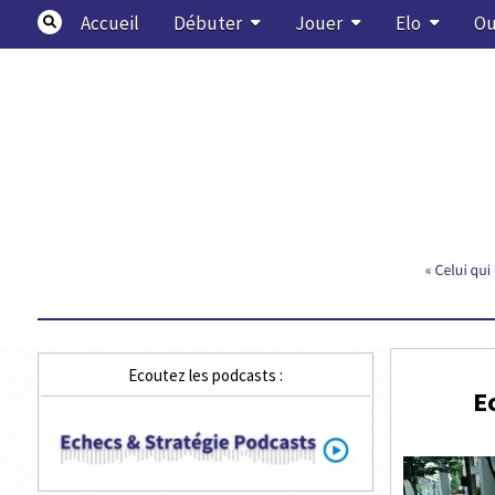
Skip
Accueil
Débuter
Jouer
Elo
Ou
to
content
Echecs & Stratégie
Ecoutez les podcasts :
E