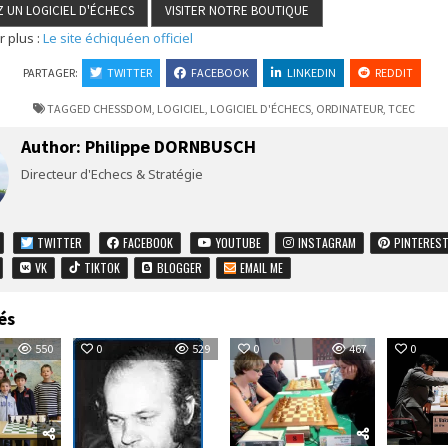
r plus :
Le site échiquéen officiel
PARTAGER:
TWITTER
FACEBOOK
LINKEDIN
REDDIT
TAGGED
CHESSDOM
,
LOGICIEL
,
LOGICIEL D'ÉCHECS
,
ORDINATEUR
,
TCEC
Author:
Philippe DORNBUSCH
Directeur d'Echecs & Stratégie
TWITTER
FACEBOOK
YOUTUBE
INSTAGRAM
PINTERES
VK
TIKTOK
BLOGGER
EMAIL ME
és
550
0
529
0
467
0