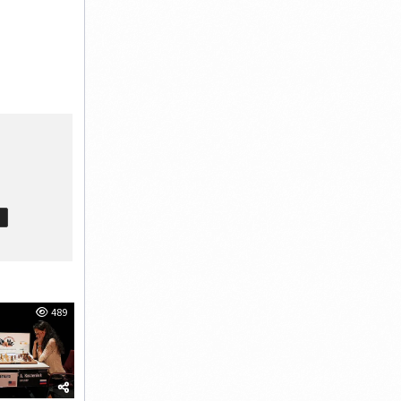
T
489