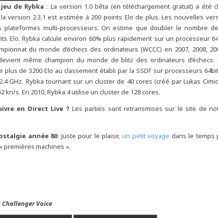
 jeu de Rybka
: La version 1.0 bêta (en téléchargement gratuit) a été 
t la version 2.3.1 est estimée à 200 points Elo de plus. Les nouvelles ve
des plateformes multi-processeurs. On estime que doubler le nombre d
nts Elo. Rybka calcule environ 60% plus rapidement sur un processeur 64
mpionnat du monde d’échecs des ordinateurs (WCCC) en 2007, 2008, 200
devient même champion du monde de blitz des ordinateurs d’échecs.
 plus de 3200 Elo au classement établi par la SSDF sur processeurs 64bit
.4 GHz. Rybka tournant sur un cluster de 40 cores (créé par Lukas Cimiot
2 kn/s. En 2010, Rybka 4 utilise un cluster de 128 cores.
vre en Direct Live ?
Les parties sont retransmises sur le site de no
stalgie année 80
: Juste pour le plaisir,
un petit voyage
dans le temps p
« premières machines ».
s Challenger Voice