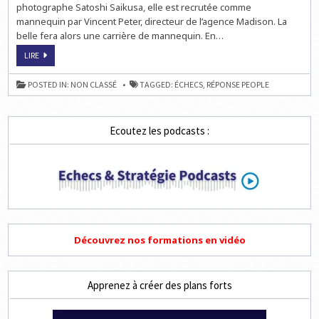
photographe Satoshi Saikusa, elle est recrutée comme
mannequin par Vincent Peter, directeur de l’agence Madison. La
belle fera alors une carrière de mannequin. En…
ECHECS
LIRE
&
PEOPLE
:
POSTED IN:
NON CLASSÉ
TAGGED:
ÉCHECS
,
RÉPONSE PEOPLE
LA
RÉPONSE
AU
QUIZ
HEBDO
Ecoutez les podcasts :
Découvrez nos formations en vidéo
Apprenez à créer des plans forts