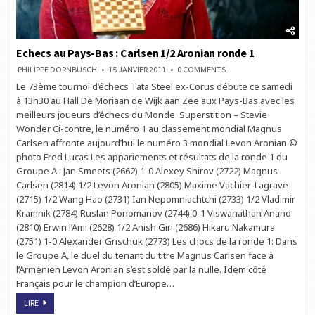
Echecs au Pays-Bas : Carlsen 1/2 Aronian ronde 1
ON
PHILIPPE DORNBUSCH
15 JANVIER 2011
0 COMMENTS
ECHECS
Le 73ème tournoi d’échecs Tata Steel ex-Corus débute ce samedi
AU
PAYS-
à 13h30 au Hall De Moriaan de Wijk aan Zee aux Pays-Bas avec les
BAS
:
meilleurs joueurs d’échecs du Monde. Superstition – Stevie
CARLSEN
Wonder Ci-contre, le numéro 1 au classement mondial Magnus
1/2
ARONIAN
Carlsen affronte aujourd’hui le numéro 3 mondial Levon Aronian ©
RONDE
1
photo Fred Lucas Les appariements et résultats de la ronde 1 du
Groupe A : Jan Smeets (2662) 1-0 Alexey Shirov (2722) Magnus
Carlsen (2814) 1/2 Levon Aronian (2805) Maxime Vachier-Lagrave
(2715) 1/2 Wang Hao (2731) Ian Nepomniachtchi (2733) 1/2 Vladimir
Kramnik (2784) Ruslan Ponomariov (2744) 0-1 Viswanathan Anand
(2810) Erwin l’Ami (2628) 1/2 Anish Giri (2686) Hikaru Nakamura
(2751) 1-0 Alexander Grischuk (2773) Les chocs de la ronde 1: Dans
le Groupe A, le duel du tenant du titre Magnus Carlsen face à
l’Arménien Levon Aronian s’est soldé par la nulle. Idem côté
Français pour le champion d’Europe…
ECHECS
LIRE
AU