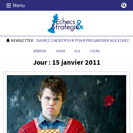
Skip
Menu
to
content
Echecs & Stratégie
NEWSLETTER
DÉCOUVREZ CHESSTIPS.FR POUR PROGRESSER AUX ÉCHECS !
DÉBUTER
JOUER
ELO
COURS
Jour :
15 janvier 2011