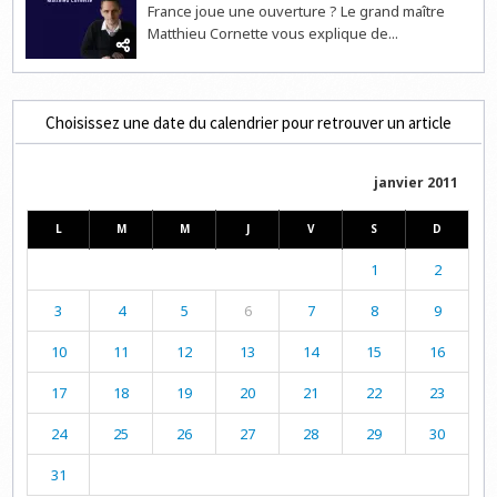
France joue une ouverture ? Le grand maître
Matthieu Cornette vous explique de...
Choisissez une date du calendrier pour retrouver un article
janvier 2011
L
M
M
J
V
S
D
1
2
3
4
5
6
7
8
9
10
11
12
13
14
15
16
17
18
19
20
21
22
23
24
25
26
27
28
29
30
31