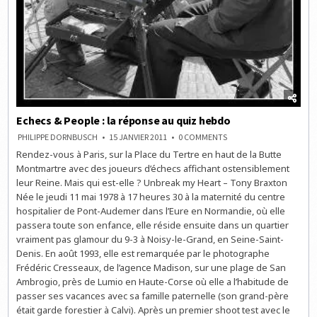
Echecs & People : la réponse au quiz hebdo
ON
PHILIPPE DORNBUSCH
15 JANVIER 2011
0 COMMENTS
ECHECS
Rendez-vous à Paris, sur la Place du Tertre en haut de la Butte
&
PEOPLE
Montmartre avec des joueurs d’échecs affichant ostensiblement
:
LA
leur Reine. Mais qui est-elle ? Unbreak my Heart – Tony Braxton
RÉPONSE
Née le jeudi 11 mai 1978 à 17 heures 30 à la maternité du centre
AU
QUIZ
hospitalier de Pont-Audemer dans l’Eure en Normandie, où elle
HEBDO
passera toute son enfance, elle réside ensuite dans un quartier
vraiment pas glamour du 9-3 à Noisy-le-Grand, en Seine-Saint-
Denis. En août 1993, elle est remarquée par le photographe
Frédéric Cresseaux, de l’agence Madison, sur une plage de San
Ambrogio, près de Lumio en Haute-Corse où elle a l’habitude de
passer ses vacances avec sa famille paternelle (son grand-père
était garde forestier à Calvi). Après un premier shoot test avec le