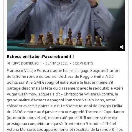
Echecs en Italie : Paco rebondit !
ON
PHILIPPE DORNBUSCH
5 JANVIER 2011
0 COMMENTS
ECHECS
Francisco Vallejo Pons a craqué hier, mais gagné aujourd’hui lors
EN
ITALIE
de la 8ème ronde du tournoi d’échecs de Reggio Emilia. A 5,5
:
PACO
points sur 8, le GMI espagnol est encore le leader même s’il
REBONDIT
partage désormais la tête du classement avec le redoutable Azéri
!
Vugar Gashimov. Jacques a dit – Christophe Willem Ci-contre, le
grand-maître d’échecs espagnol Francisco Vallejo Pons, actuel
coleader avec 5,5 points sur 8. Le 53ème tournoi de Reggio Emilia
du 28 Décembre au 6 janvier, encore appelé Torneo di Capodanno
(tournoi du nouvel an), est un catégorie 18. Il met en scène dix
prestigieux compétiteurs qui s’affrontent en 9 rondes à l’hôtel
Astoria Mercure. Les appariements et résultats de la ronde 8 : (les