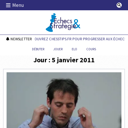
Skip
Menu
to
content
Echecs & Stratégie
NEWSLETTER
DÉCOUVREZ CHESSTIPS.FR POUR PROGRESSER AUX ÉCHECS !
DÉBUTER
JOUER
ELO
COURS
Jour :
5 janvier 2011