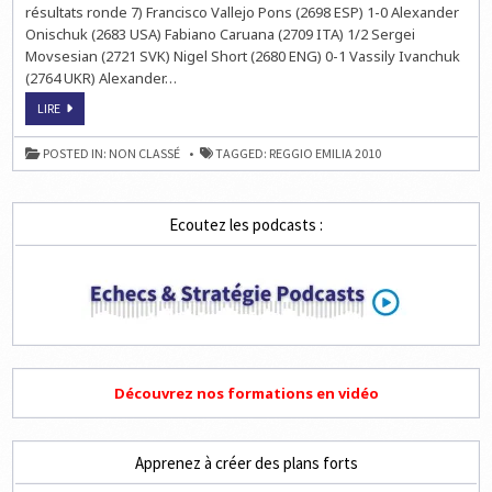
résultats ronde 7) Francisco Vallejo Pons (2698 ESP) 1-0 Alexander
Onischuk (2683 USA) Fabiano Caruana (2709 ITA) 1/2 Sergei
Movsesian (2721 SVK) Nigel Short (2680 ENG) 0-1 Vassily Ivanchuk
(2764 UKR) Alexander…
ECHECS
LIRE
EN
ITALIE
:
POSTED IN:
NON CLASSÉ
TAGGED:
REGGIO EMILIA 2010
PACO
REBONDIT
!
Ecoutez les podcasts :
Découvrez nos formations en vidéo
Apprenez à créer des plans forts