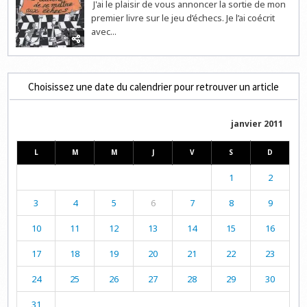
J'ai le plaisir de vous annoncer la sortie de mon
premier livre sur le jeu d’échecs. Je l’ai coécrit
avec...
Choisissez une date du calendrier pour retrouver un article
janvier 2011
L
M
M
J
V
S
D
1
2
3
4
5
6
7
8
9
10
11
12
13
14
15
16
17
18
19
20
21
22
23
24
25
26
27
28
29
30
31