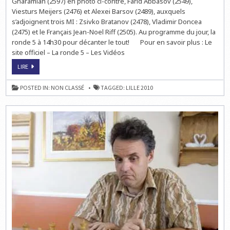
Gharamian (2597) en photo ci-contre, Farid Abbasov (2549),
Viesturs Meijers (2476) et Alexei Barsov (2489), auxquels
s’adjoignent trois MI : Zsivko Bratanov (2478), Vladimir Doncea
(2475) et le Français Jean-Noel Riff (2505). Au programme du jour, la
ronde 5 à 14h30 pour décanter le tout! Pour en savoir plus : Le
site officiel – La ronde 5 – Les Vidéos
ECHECS
LIRE
À
LILLE
:
POSTED IN:
NON CLASSÉ
TAGGED:
LILLE 2010
7
TITRÉS
EN
TÊTE