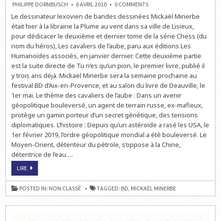
ON
PHILIPPE DORNBUSCH
6 AVRIL 2010
0 COMMENTS
ECHECS
Le dessinateur lexovien de bandes dessinées Mickaël Minerbe
&
BD
était hier à la librairie la Plume au vent dans sa ville de Lisieux,
:
MICKAËL
pour dédicacer le deuxième et dernier tome de la série Chess (du
MINERBE
nom du héros), Les cavaliers de l’aube, paru aux éditions Les
À
LISIEUX
Humanoïdes associés, en janvier dernier. Cette deuxième partie
est la suite directe de Tu n’es qu’un pion, le premier livre, publié il
y trois ans déjà. Mickaël Minerbe sera la semaine prochaine au
festival BD d’Aix-en-Provence, et au salon du livre de Deauville, le
1er mai. Le thème des cavaliers de l’aube : Dans un avenir
géopolitique bouleversé, un agent de terrain russe, ex-mafieux,
protège un gamin porteur d’un secret génétique, des tensions
diplomatiques. L’histoire : Depuis qu’un astéroïde a rasé les USA, le
1er février 2019, l’ordre géopolitique mondial a été bouleversé. Le
Moyen-Orient, détenteur du pétrole, s’oppose à la Chine,
détentrice de l’eau….
ECHECS
LIRE
&
BD
:
POSTED IN:
NON CLASSÉ
TAGGED:
BD
,
MICKAËL MINERBE
MICKAËL
MINERBE
À
LISIEUX