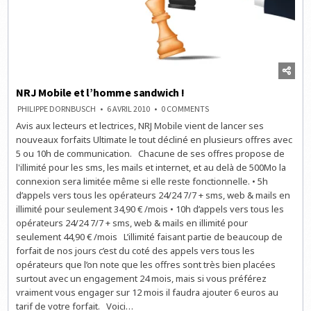
NRJ Mobile et l’homme sandwich !
ON
PHILIPPE DORNBUSCH
6 AVRIL 2010
0 COMMENTS
NRJ
Avis aux lecteurs et lectrices, NRJ Mobile vient de lancer ses
MOBILE
ET
nouveaux forfaits Ultimate le tout décliné en plusieurs offres avec
L’HOMME
SANDWICH
5 ou 10h de communication. Chacune de ses offres propose de
!
l'illimité pour les sms, les mails et internet, et au delà de 500Mo la
connexion sera limitée même si elle reste fonctionnelle. • 5h
d’appels vers tous les opérateurs 24/24 7/7 + sms, web & mails en
illimité pour seulement 34,90 € /mois • 10h d’appels vers tous les
opérateurs 24/24 7/7 + sms, web & mails en illimité pour
seulement 44,90 € /mois L’illimité faisant partie de beaucoup de
forfait de nos jours c’est du coté des appels vers tous les
opérateurs que l’on note que les offres sont très bien placées
surtout avec un engagement 24 mois, mais si vous préférez
vraiment vous engager sur 12 mois il faudra ajouter 6 euros au
tarif de votre forfait. Voici…