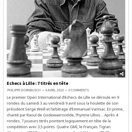
Echecs à Lille : 7 titrés en tête
ON
PHILIPPE DORNBUSCH
6 AVRIL 2010
0 COMMENTS
ECHECS
Le premier Open International d’échecs de Lille se déroule en 9
À
LILLE
rondes du samedi 3 au vendredi 9 avril sous la houlette de son
:
7
président Serge Weill et l’arbitrage d’Emmanuel Variniac. En prime,
TITRÉS
chanté par Raoul de Godewaersvelde, l’hymne Lillois… Après 4
EN
TÊTE
rondes, 7 joueurs titrés pointent logiquement en tête de la
compétition avec 3,5 points. Quatre GMI, le Français Tigran