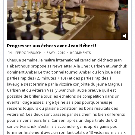
Progressez aux échecs avec Jean Hébert !
ON
PHILIPPE DORNBUSCH
6 AVRIL 2010
0 COMMENTS
PROGRESSEZ
Chaque semaine, le maître international canadien d’échecs Jean
AUX
ÉCHECS
Hébert nous propose sa Newsletter. A la Une : Carlsen et Ivanchuk
AVEC
JEAN
dominent Amber Le traditionnel tournoi Amber ou l’on joue des
HÉBERT
parties rapides (25 minutes + 10s) et des parties rapides à
!
l’aveugle s’est terminé par la victoire conjointe du jeune Magnus
Carlsen et du vétéran Vasily Ivanchuk, autre preuve qu’il est
possible de briller à tous les échelons de compétition dans un
éventail d’âge assez large (je ne sais pas pourquoi mais je
ressens toujours du plaisir à constater les bons résultats des
vétérans). Les deux sont passés par des chemins bien différents
pour arriver à leurs fins. Carlsen, après un départ raté de 0-2
contre Ivanchuk, s’est mis à accumuler gains après gains pour
terminer finalement avec un ronflant total de 13 victoires, mais six