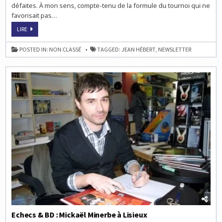
défaites. À mon sens, compte-tenu de la formule du tournoi qui ne
favorisait pas…
PROGRESSEZ
LIRE
AUX
ÉCHECS
AVEC
POSTED IN:
NON CLASSÉ
TAGGED:
JEAN HÉBERT
,
NEWSLETTER
JEAN
HÉBERT
!
Echecs & BD : Mickaël Minerbe à Lisieux