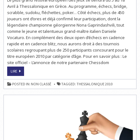
Le plus grand festival européen des jeux se tiendra du 5 au 18
THESSALONIQUE
Avril à Thessalonique en Grèce. Au programme, échecs, bridge,
:
UN
scrabble, sudoku, fléchettes, poker… Côté échecs, plus de 450
MEGA
joueurs ont d’ores et déjà confirmé leur participation, dont la
FESTIVAL
DES
légendaire championne géorgienne Nona Gaprindashvili, tout
JEUX
comme le jeune et talentueux grand-maître italien Daniele
Vocaturo. En complément des deux open d’échecs en cadence
rapide et en cadence blitz, nous aurons droit à des tournois
scolaires regroupant plus de 250 participants concourant pour le
titre européen 2010 par catégorie d’âge. Pour en savoir plus : Le
site officiel – L’annonce de notre partenaire Chessdom
ECHECS
LIRE
À
THESSALONIQUE
:
POSTED IN:
NON CLASSÉ
TAGGED:
THESSALONIQUE 2010
UN
MEGA
FESTIVAL
DES
JEUX