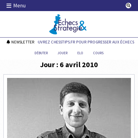
Skip
Menu
to
content
Echecs & Stratégie
NEWSLETTER
DÉCOUVREZ CHESSTIPS.FR POUR PROGRESSER AUX ÉCHECS !
DÉBUTER
JOUER
ELO
COURS
Jour :
6 avril 2010