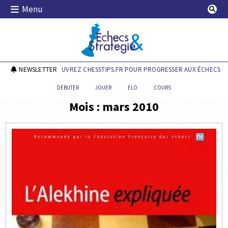
Skip
Menu
to
content
Echecs & Stratégie
NEWSLETTER
DÉCOUVREZ CHESSTIPS.FR POUR PROGRESSER AUX ÉCHECS !
DÉBUTER
JOUER
ELO
COURS
Mois :
mars 2010