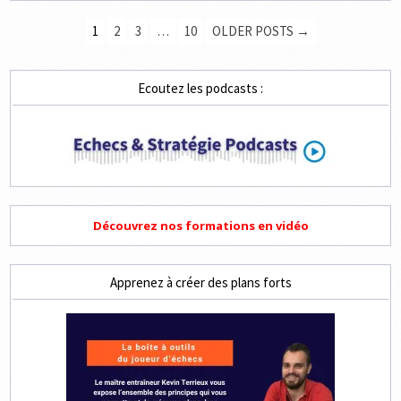
PAGINATION
1
2
3
…
10
OLDER POSTS →
DES
PUBLICATIONS
Ecoutez les podcasts :
Découvrez nos formations en vidéo
Apprenez à créer des plans forts