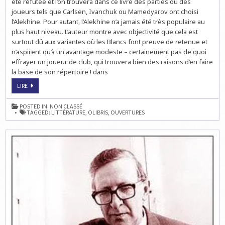
été réfutée et l’on trouvera dans ce livre des parties où des
joueurs tels que Carlsen, Ivanchuk ou Mamedyarov ont choisi
l’Alekhine. Pour autant, l’Alekhine n’a jamais été très populaire au
plus haut niveau. L’auteur montre avec objectivité que cela est
surtout dû aux variantes où les Blancs font preuve de retenue et
n’aspirent qu’à un avantage modeste – certainement pas de quoi
effrayer un joueur de club, qui trouvera bien des raisons d’en faire
la base de son répertoire ! dans
ECHECS
LIRE
&
LIVRES
:
POSTED IN:
NON CLASSÉ
L’ALEKHINE
TAGGED:
LITTÉRATURE
,
OLIBRIS
,
OUVERTURES
EXPLIQUÉE