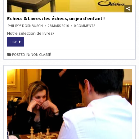
Echecs & Livres : les échecs, un jeu d’enfant !
ON
PHILIPPE DORNBUSCH
28 MARS 2010
0 COMMENTS
ECHECS
Notre sélection de livres/
&
LIVRES
:
ECHECS
LIRE
LES
&
ÉCHECS,
LIVRES
UN
:
POSTED IN:
NON CLASSÉ
JEU
LES
D’ENFANT
ÉCHECS,
!
UN
JEU
D’ENFANT
!