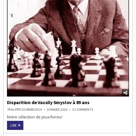
Disparition de Vassily Smyslov à 89 ans
ON
PHILIPPE DORNBUSCH
30 MARS 2010
0 COMMENTS
DISPARITION
Notre sélection de jeux/livres/
DE
VASSILY
SMYSLOV
DISPARITION
LIRE
À
DE
89
VASSILY
ANS
SMYSLOV