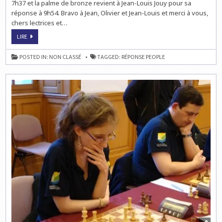
7h37 et la palme de bronze revient à Jean-Louis Jouy pour sa
réponse à 9h54. Bravo à Jean, Olivier et Jean-Louis et merci à vous,
chers lectrices et…
ECHECS
LIRE
&
PEOPLE
:
POSTED IN:
NON CLASSÉ
TAGGED:
RÉPONSE PEOPLE
LA
RÉPONSE
AU
QUIZ
HEBDO