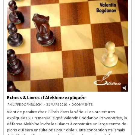
Echecs & Livres : l’Alekhine expliquée
ON
PHILIPPE DORNBUSCH
31 MARS 2010
0 COMMENTS
ECHECS
Vient de paraître chez Olibris dans la série « Les ouvertures
&
LIVRES
expliquées », un manuel signé Valentin Bogdanov. Provocatrice, la
:
L’ALEKHINE
défense Alekhine invite les Blancs à construire un large centre de
EXPLIQUÉE
pions qui sera ensuite pris pour cible. Cette conception n’a jamais