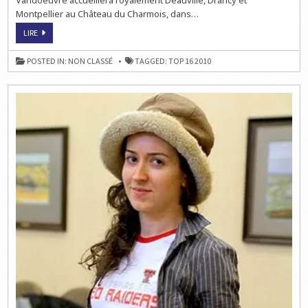
Montpellier au Château du Charmois, dans…
ECHECS
LIRE
&
ELITE
:
POSTED IN:
NON CLASSÉ
TAGGED:
TOP 16 2010
LE
TOP
16
EN
LIVE
À
16H