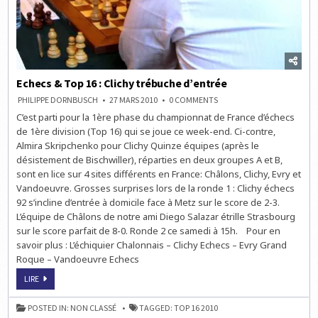
Echecs & Top 16 : Clichy trébuche d’entrée
ON
PHILIPPE DORNBUSCH
27 MARS 2010
0 COMMENTS
ECHECS
C’est parti pour la 1ère phase du championnat de France d’échecs
&
TOP
de 1ère division (Top 16) qui se joue ce week-end. Ci-contre,
16
:
Almira Skripchenko pour Clichy Quinze équipes (après le
CLICHY
désistement de Bischwiller), réparties en deux groupes A et B,
TRÉBUCHE
D’ENTRÉE
sont en lice sur 4 sites différents en France: Châlons, Clichy, Evry et
Vandoeuvre. Grosses surprises lors de la ronde 1 : Clichy échecs
92 s’incline d’entrée à domicile face à Metz sur le score de 2-3.
L’équipe de Châlons de notre ami Diego Salazar étrille Strasbourg
sur le score parfait de 8-0. Ronde 2 ce samedi à 15h. Pour en
savoir plus : L’échiquier Chalonnais – Clichy Echecs – Evry Grand
Roque – Vandoeuvre Echecs
ECHECS
LIRE
&
TOP
16
POSTED IN:
NON CLASSÉ
TAGGED:
TOP 16 2010
: