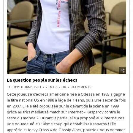
La question people sur les échecs
ON
PHILIPPE DORNBUSCH
26 MARS 2010
0 COMMENTS
LA
Cette joueuse d’échecs américaine née à Odessa en 1983 a gagné
QUESTION
PEOPLE
le titre national US en 1998 à l’âge de 14 ans, puis une seconde fois
SUR
LES
en 2007. Elle a été propulsée sur le devant de la scène en 1999
ÉCHECS
grâce au très médiatisé match sur Internet « Kasparov contre le
reste du monde ». Durant la partie, elle a proposé aux internautes
une nouveauté au 10ème coup qui déstabilisa Kasparov ! Elle
apprécie « Heavy Cross » de Gossip Alors, pourriez-vous nommer