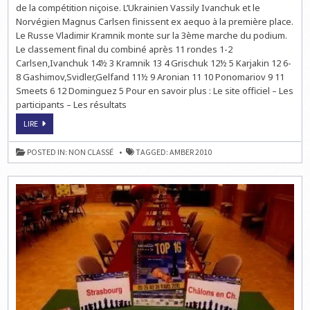
de la compétition niçoise. L’Ukrainien Vassily Ivanchuk et le
CARLSEN
VAINQUEURS
Norvégien Magnus Carlsen finissent ex aequo à la première place.
!
Le Russe Vladimir Kramnik monte sur la 3ème marche du podium.
Le classement final du combiné après 11 rondes 1-2
Carlsen,Ivanchuk 14½ 3 Kramnik 13 4 Grischuk 12½ 5 Karjakin 12 6-
8 Gashimov,Svidler,Gelfand 11½ 9 Aronian 11 10 Ponomariov 9 11
Smeets 6 12 Dominguez 5 Pour en savoir plus : Le site officiel – Les
participants – Les résultats
ECHECS
LIRE
À
NICE
:
POSTED IN:
NON CLASSÉ
TAGGED:
AMBER 2010
IVANCHUK
ET
CARLSEN
VAINQUEURS
!