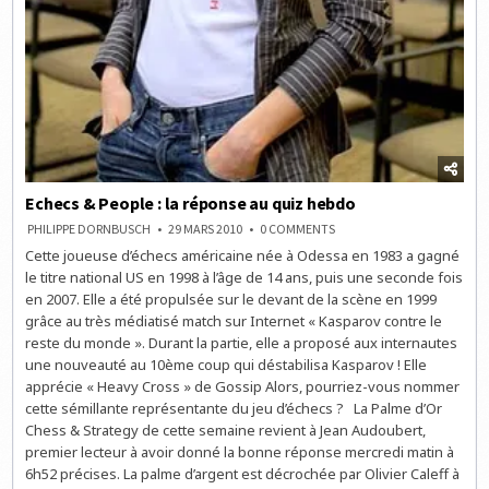
Echecs & People : la réponse au quiz hebdo
ON
PHILIPPE DORNBUSCH
29 MARS 2010
0 COMMENTS
ECHECS
Cette joueuse d’échecs américaine née à Odessa en 1983 a gagné
&
PEOPLE
le titre national US en 1998 à l’âge de 14 ans, puis une seconde fois
:
LA
en 2007. Elle a été propulsée sur le devant de la scène en 1999
RÉPONSE
grâce au très médiatisé match sur Internet « Kasparov contre le
AU
QUIZ
reste du monde ». Durant la partie, elle a proposé aux internautes
HEBDO
une nouveauté au 10ème coup qui déstabilisa Kasparov ! Elle
apprécie « Heavy Cross » de Gossip Alors, pourriez-vous nommer
cette sémillante représentante du jeu d’échecs ? La Palme d’Or
Chess & Strategy de cette semaine revient à Jean Audoubert,
premier lecteur à avoir donné la bonne réponse mercredi matin à
6h52 précises. La palme d’argent est décrochée par Olivier Caleff à