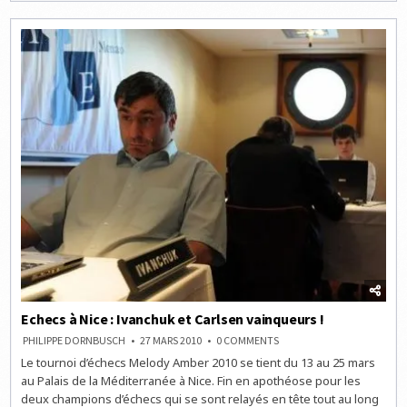
CLICHY
TRÉBUCHE
D’ENTRÉE
Echecs à Nice : Ivanchuk et Carlsen vainqueurs !
ON
PHILIPPE DORNBUSCH
27 MARS 2010
0 COMMENTS
ECHECS
Le tournoi d’échecs Melody Amber 2010 se tient du 13 au 25 mars
À
NICE
au Palais de la Méditerranée à Nice. Fin en apothéose pour les
:
IVANCHUK
deux champions d’échecs qui se sont relayés en tête tout au long
ET