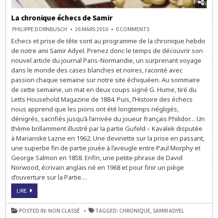
La chronique échecs de Samir
ON
PHILIPPE DORNBUSCH
26 MARS 2010
0 COMMENTS
LA
Echecs et prise de tête sont au programme de la chronique hebdo
CHRONIQUE
ÉCHECS
de notre ami Samir Adyel. Prenez donc le temps de découvrir son
DE
SAMIR
nouvel article du journal Paris-Normandie, un surprenant voyage
dans le monde des cases blanches et noires, raconté avec
passion chaque semaine sur notre site échiquéen. Au sommaire
de cette semaine, un mat en deux coups signé G. Hume, tiré du
Letts Household Magazine de 1884. Puis, l’Histoire des échecs
nous apprend que les pions ont été longtemps négligés,
dénigrés, sacrifiés jusqu’à l’arrivée du joueur français Philidor… Un
thème brillamment illustré par la partie Gufeld – Kavalek disputée
à Marianske Lazne en 1962. Une devinette sur la prise en passant,
une superbe fin de partie jouée à l’aveugle entre Paul Morphy et
George Salmon en 1858. Enfin, une petite phrase de David
Norwood, écrivain anglais né en 1968 et pour finir un piège
d’ouverture sur la Partie…
LA
LIRE
CHRONIQUE
ÉCHECS
DE
POSTED IN:
NON CLASSÉ
TAGGED:
CHRONIQUE
,
SAMIR ADYEL
SAMIR