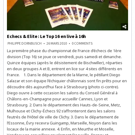
Echecs & Elite : Le Top 16 en live à 16h
ON
PHILIPPE DORNBUSCH
26 MARS 2010
0 COMMENTS
ECHECS
La première phase du championnat de France d’échecs de 1ère
&
ELITE
division (Top 16) se joue ce vendredi, puis samedi et dimanche.
:
LE
Quinze équipes (après le désistement de Bischwiller), réparties
TOP
en deux groupes A et B, entrent en lice sur 4 sites différents en
16
EN
France. 1. Dans le département de la Marne, le pétillant Diego
LIVE
À
Salazar et son équipe l’échiquier châlonnais sont fin prêts pour en
16H
découdre dès aujourd’hui face à Strasbourg (photo ci-contre).
Diego ouvre à cette occasion les salons du Conseil Général à
Châlons-en-Champagne pour accueillir Cannes, Lyon et
Strasbourg. 2. Dans le département des Hauts-de-Seine, Metz,
Mulhouse et Clichy-Échecs 92 s’affronteront dans les salons
feutrés de l’Hôtel de ville de Clichy. 3. Dans le département de
l’Essonne, Évry recevra Guingamp, Marseille, Noyon dans les
locaux de la mairie annexe. 4. Enfin, en Meurthe et Moselle,
Vandoeuvre accueillera royalement Deauville, Drancy et