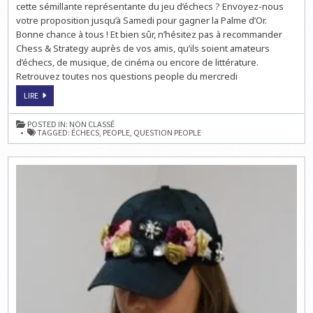
cette sémillante représentante du jeu d’échecs ? Envoyez-nous
votre proposition jusqu’à Samedi pour gagner la Palme d’Or.
Bonne chance à tous ! Et bien sûr, n’hésitez pas à recommander
Chess & Strategy auprès de vos amis, qu’ils soient amateurs
d’échecs, de musique, de cinéma ou encore de littérature.
Retrouvez toutes nos questions people du mercredi
LA
LIRE
QUESTION
PEOPLE
SUR
POSTED IN:
NON CLASSÉ
LES
TAGGED:
ÉCHECS
,
PEOPLE
,
QUESTION PEOPLE
ÉCHECS