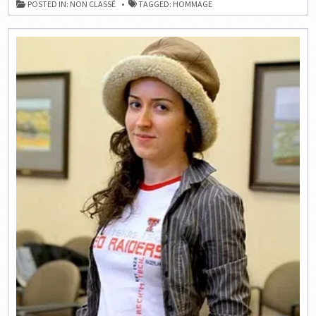
POSTED IN:
NON CLASSÉ
TAGGED:
HOMMAGE
À
89
ANS