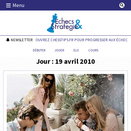
Skip
Menu
to
content
Echecs & Stratégie
NEWSLETTER
DÉCOUVREZ CHESSTIPS.FR POUR PROGRESSER AUX ÉCHECS !
DÉBUTER
JOUER
ELO
COURS
Jour :
19 avril 2010