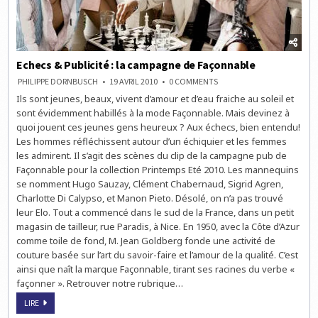
Echecs & Publicité : la campagne de Façonnable
ON
PHILIPPE DORNBUSCH
19 AVRIL 2010
0 COMMENTS
ECHECS
Ils sont jeunes, beaux, vivent d’amour et d’eau fraiche au soleil et
&
PUBLICITÉ
sont évidemment habillés à la mode Façonnable. Mais devinez à
:
LA
quoi jouent ces jeunes gens heureux ? Aux échecs, bien entendu!
CAMPAGNE
Les hommes réfléchissent autour d’un échiquier et les femmes
DE
FAÇONNABLE
les admirent. Il s’agit des scènes du clip de la campagne pub de
Façonnable pour la collection Printemps Eté 2010. Les mannequins
se nomment Hugo Sauzay, Clément Chabernaud, Sigrid Agren,
Charlotte Di Calypso, et Manon Pieto. Désolé, on n’a pas trouvé
leur Elo. Tout a commencé dans le sud de la France, dans un petit
magasin de tailleur, rue Paradis, à Nice. En 1950, avec la Côte d’Azur
comme toile de fond, M. Jean Goldberg fonde une activité de
couture basée sur l’art du savoir-faire et l’amour de la qualité. C’est
ainsi que naît la marque Façonnable, tirant ses racines du verbe «
façonner ». Retrouver notre rubrique…
ECHECS
LIRE
&