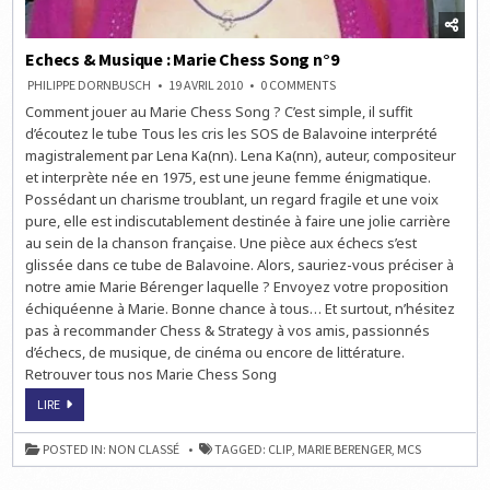
Echecs & Musique : Marie Chess Song n°9
ON
PHILIPPE DORNBUSCH
19 AVRIL 2010
0 COMMENTS
ECHECS
Comment jouer au Marie Chess Song ? C’est simple, il suffit
&
MUSIQUE
d’écoutez le tube Tous les cris les SOS de Balavoine interprété
:
MARIE
magistralement par Lena Ka(nn). Lena Ka(nn), auteur, compositeur
CHESS
et interprète née en 1975, est une jeune femme énigmatique.
SONG
N°9
Possédant un charisme troublant, un regard fragile et une voix
pure, elle est indiscutablement destinée à faire une jolie carrière
au sein de la chanson française. Une pièce aux échecs s’est
glissée dans ce tube de Balavoine. Alors, sauriez-vous préciser à
notre amie Marie Bérenger laquelle ? Envoyez votre proposition
échiquéenne à Marie. Bonne chance à tous… Et surtout, n’hésitez
pas à recommander Chess & Strategy à vos amis, passionnés
d’échecs, de musique, de cinéma ou encore de littérature.
Retrouver tous nos Marie Chess Song
ECHECS
LIRE
&
MUSIQUE
:
POSTED IN:
NON CLASSÉ
TAGGED:
CLIP
,
MARIE BERENGER
,
MCS
MARIE
CHESS
SONG