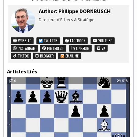
Author:
Philippe DORNBUSCH
Directeur d'Echecs & Stratégie
WEBSITE
TWITTER
FACEBOOK
YOUTUBE
INSTAGRAM
PINTEREST
LINKEDIN
VK
TIKTOK
BLOGGER
EMAIL ME
Articles Liés
0
518