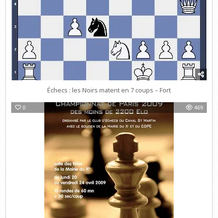
Échecs : les Noirs matent en 7 coups – Fort
0
469