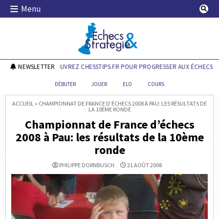
Skip
Menu
to
content
Echecs & Stratégie
NEWSLETTER
DÉCOUVREZ CHESSTIPS.FR POUR PROGRESSER AUX ÉCHECS !
DÉBUTER
JOUER
ELO
COURS
ACCUEIL
»
CHAMPIONNAT DE FRANCE D’ÉCHECS 2008 À PAU: LES RÉSULTATS DE
LA 10ÈME RONDE
Championnat de France d’échecs
2008 à Pau: les résultats de la 10ème
ronde
PHILIPPE DORNBUSCH
21 AOÛT 2008