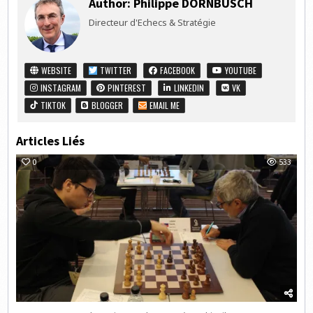
Author:
Philippe DORNBUSCH
Directeur d'Echecs & Stratégie
WEBSITE
TWITTER
FACEBOOK
YOUTUBE
INSTAGRAM
PINTEREST
LINKEDIN
VK
TIKTOK
BLOGGER
EMAIL ME
Articles Liés
0
533