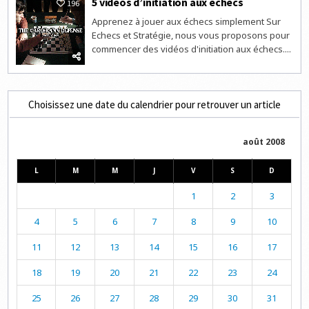
5 vidéos d’initiation aux échecs
196
Apprenez à jouer aux échecs simplement Sur
Echecs et Stratégie, nous vous proposons pour
commencer des vidéos d'initiation aux échecs....
Choisissez une date du calendrier pour retrouver un article
août 2008
L
M
M
J
V
S
D
1
2
3
4
5
6
7
8
9
10
11
12
13
14
15
16
17
18
19
20
21
22
23
24
25
26
27
28
29
30
31