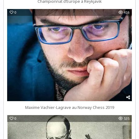
Championnat d’Europe à Reykjavik
0
416
Maxime Vachier-Lagrave au Norway Chess 2019
0
535