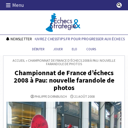
Skip
Menu
to
content
Echecs & Stratégie
NEWSLETTER
DÉCOUVREZ CHESSTIPS.FR POUR PROGRESSER AUX ÉCHECS !
DÉBUTER
JOUER
ELO
COURS
ACCUEIL
»
CHAMPIONNAT DE FRANCE D’ÉCHECS 2008 À PAU: NOUVELLE
FARANDOLE DE PHOTOS
Championnat de France d’échecs
2008 à Pau: nouvelle farandole de
photos
PHILIPPE DORNBUSCH
21 AOÛT 2008