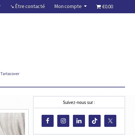
↘ Être contacté
Mon compte
€0.00
Suivez-nous sur :