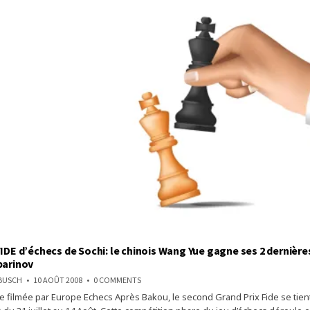
FIDE d’échecs de Sochi: le chinois Wang Yue gagne ses 2 dernières
parinov
ON
NBUSCH
10 AOÛT 2008
0 COMMENTS
GRAND
 filmée par Europe Echecs Après Bakou, le second Grand Prix Fide se tient 
PRIX
FIDE