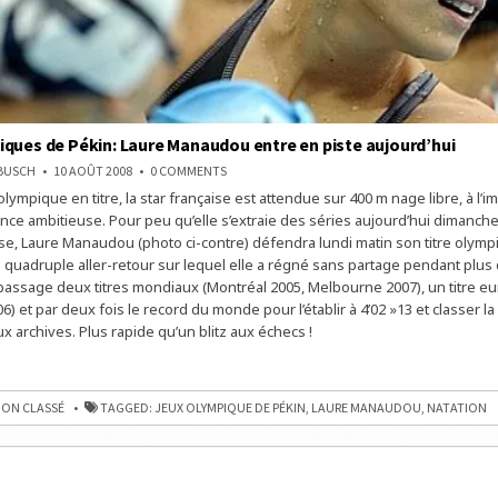
ques de Pékin: Laure Manaudou entre en piste aujourd’hui
ON
NBUSCH
10 AOÛT 2008
0 COMMENTS
JEUX
ympique en titre, la star française est attendue sur 400 m nage libre, à l’
OLYMPIQUES
DE
nce ambitieuse. Pour peu qu’elle s’extraie des séries aujourd’hui dimanch
PÉKIN:
LAURE
se, Laure Manaudou (photo ci-contre) défendra lundi matin son titre olym
MANAUDOU
n quadruple aller-retour sur lequel elle a régné sans partage pendant plus 
ENTRE
EN
passage deux titres mondiaux (Montréal 2005, Melbourne 2007), un titre e
PISTE
AUJOURD’HUI
) et par deux fois le record du monde pour l’établir à 4’02 »13 et classer l
x archives. Plus rapide qu’un blitz aux échecs !
UES
ON CLASSÉ
TAGGED:
JEUX OLYMPIQUE DE PÉKIN
,
LAURE MANAUDOU
,
NATATION
OU
’HUI