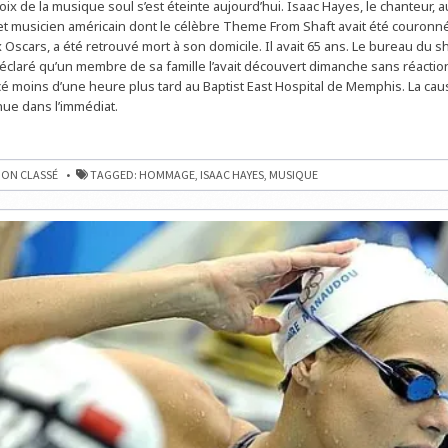
ix de la musique soul s’est éteinte aujourd’hui. Isaac Hayes, le chanteur, a
À
ISAAC
t musicien américain dont le célèbre Theme From Shaft avait été couron
HAYES
 Oscars, a été retrouvé mort à son domicile. Il avait 65 ans. Le bureau du s
éclaré qu’un membre de sa famille l’avait découvert dimanche sans réactio
é moins d’une heure plus tard au Baptist East Hospital de Memphis. La cau
nue dans l’immédiat.
E
ON CLASSÉ
TAGGED:
HOMMAGE
,
ISAAC HAYES
,
MUSIQUE