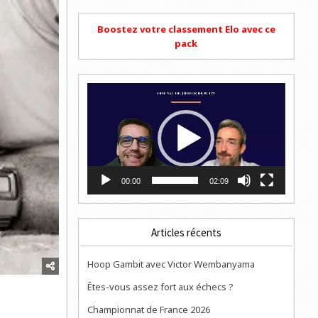
Boostez votre classement Elo avec ce
pack
Lecteur
vidéo
00:00
02:09
Articles récents
Hoop Gambit avec Victor Wembanyama
Êtes-vous assez fort aux échecs ?
Championnat de France 2026