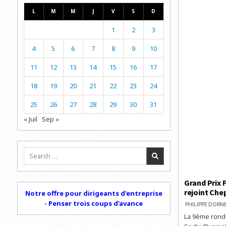
L
M
M
J
V
S
D
1
2
3
4
5
6
7
8
9
10
11
12
13
14
15
16
17
18
19
20
21
22
23
24
25
26
27
28
29
30
31
« Juil
Sep »
Search
for:
Grand Prix 
rejoint Che
Notre offre pour dirigeants d'entreprise
- Penser trois coups d'avance
PHILIPPE DOR
La 9ème ronde