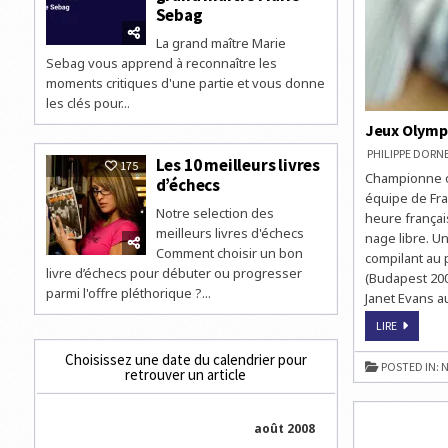
Sebag
La grand maître Marie
Sebag vous apprend à reconnaître les
moments critiques d'une partie et vous donne
les clés pour...
Jeux Olympi
PHILIPPE DOR
Les 10 meilleurs livres
175
Championne ol
d’échecs
équipe de Fra
Notre selection des
heure françai
meilleurs livres d'échecs
nage libre. U
Comment choisir un bon
compilant au 
livre d’échecs pour débuter ou progresser
(Budapest 2006
parmi l'offre pléthorique ?...
Janet Evans au
JEUX
LIRE
OLYMPIQ
DE
Choisissez une date du calendrier pour
PÉKIN:
POSTED IN:
N
retrouver un article
LAURE
MANAUD
ENTRE
EN
PISTE
août 2008
AUJOURD