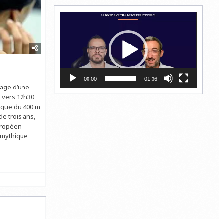
Lecteur
vidéo
00:00
01:36
image d’une
e vers 12h30
pique du 400 m
de trois ans,
uropéen
a mythique