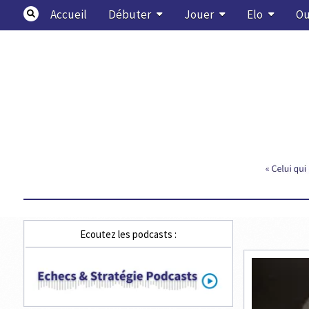
Skip
Accueil
Débuter
Jouer
Elo
Ou
to
content
Echecs & Stratégie
Ecoutez les podcasts :