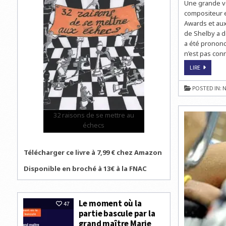
Une grande vo
compositeur e
Awards et aux
de Shelby a d
a été prononc
n’est pas con
HOMMAG
LIRE
À
ISAAC
HAYES
POSTED IN:
N
32 raisons de se mettre au
échecs
Télécharger ce livre à 7,99 € chez Amazon
Disponible en broché à 13€ à la FNAC
Le moment où la
47
partie bascule par la
grand maître Marie