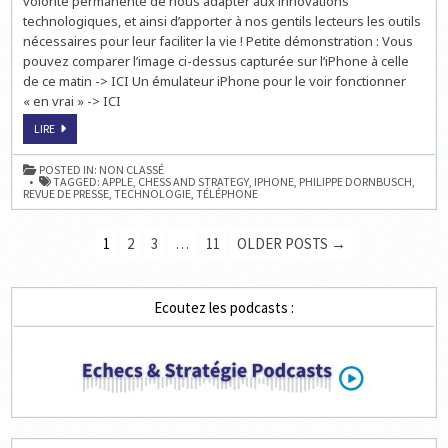
volonté permanente de nous adapter aux innovations
technologiques, et ainsi d’apporter à nos gentils lecteurs les outils
nécessaires pour leur faciliter la vie ! Petite démonstration : Vous
pouvez comparer l’image ci-dessus capturée sur l’iPhone à celle
de ce matin -> ICI Un émulateur iPhone pour le voir fonctionner
« en vrai » -> ICI
INNOVATION:
LIRE
CHESS
&
STRATEGY
POSTED IN:
NON CLASSÉ
COMPATIBLE
TAGGED:
APPLE
,
CHESS AND STRATEGY
,
IPHONE
,
PHILIPPE DORNBUSCH
,
AVEC
REVUE DE PRESSE
,
TECHNOLOGIE
,
TÉLÉPHONE
L’IPHONE
D’APPLE
PAGINATION
1
2
3
…
11
OLDER POSTS →
DES
PUBLICATIONS
Ecoutez les podcasts :