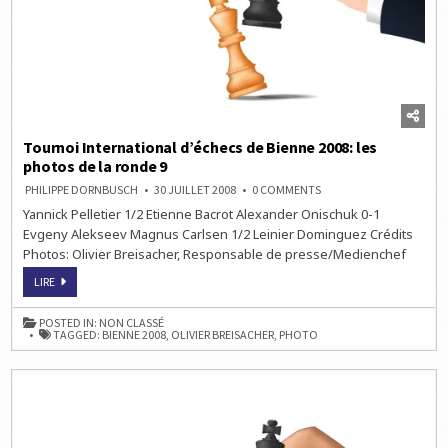
Tournoi International d’échecs de Bienne 2008: les
photos de la ronde 9
ON
PHILIPPE DORNBUSCH
30 JUILLET 2008
0 COMMENTS
TOURNOI
Yannick Pelletier 1/2 Etienne Bacrot Alexander Onischuk 0-1
INTERNATIONAL
D’ÉCHECS
Evgeny Alekseev Magnus Carlsen 1/2 Leinier Dominguez Crédits
DE
BIENNE
Photos: Olivier Breisacher, Responsable de presse/Medienchef
2008:
LES
TOURNOI
LIRE
PHOTOS
INTERNATIONAL
DE
D’ÉCHECS
LA
DE
RONDE
POSTED IN:
NON CLASSÉ
BIENNE
9
TAGGED:
BIENNE 2008
,
OLIVIER BREISACHER
,
PHOTO
2008:
LES
PHOTOS
DE
LA
RONDE
9