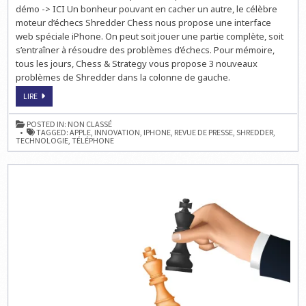
démo -> ICI Un bonheur pouvant en cacher un autre, le célèbre
L’IPHONE
D’APPLE
moteur d’échecs Shredder Chess nous propose une interface
web spéciale iPhone. On peut soit jouer une partie complète, soit
s’entraîner à résoudre des problèmes d’échecs. Pour mémoire,
tous les jours, Chess & Strategy vous propose 3 nouveaux
problèmes de Shredder dans la colonne de gauche.
INNOVATION:
LIRE
CHESS
&
STRATEGY
POSTED IN:
NON CLASSÉ
ADAPTÉ
TAGGED:
APPLE
,
INNOVATION
,
IPHONE
,
REVUE DE PRESSE
,
SHREDDER
,
À
TECHNOLOGIE
,
TÉLÉPHONE
L’IPHONE
D’APPLE