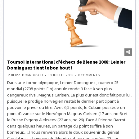
Tournoi International d’échecs de Bienne 2008: Leinier
Dominguez tient le bon bout !
ON
PHILIPPE DORNBUSCH
30 JUILLET 2008
0 COMMENTS
TOURNOI
Dans une forme olympique, Leinier Dominguez , numéro 25
INTERNATIONAL
D’ÉCHECS
mondial (2708 points Elo) annule ronde 9 face à son plus
DE
BIENNE
dangereux rival, Magnus Carlsen. Le plus dur est donc fait pour lui,
2008:
puisque le prodige norvégien restait le dernier participant à
LEINIER
DOMINGUEZ
pouvoir le priver du titre. Avec 6,5 points, le Cubain possède un
TIENT
LE
point d’avance sur le Norvégien Magnus Carlsen (17 ans, no 6) et
BON
le Russe Evgeny Alekseev (22 ans, no 26). Face à Etienne Bacrot
BOUT
!
dans quelques heures, un partage du point suffira à son
bonheur… Il nous renverra alors le doux souvenir du génial
Capablanca, champion du Monde cubain des années 20. Les