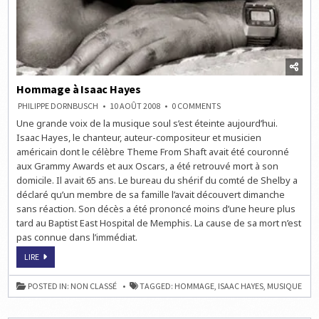
Hommage à Isaac Hayes
ON
PHILIPPE DORNBUSCH
10 AOÛT 2008
0 COMMENTS
HOMMAGE
Une grande voix de la musique soul s’est éteinte aujourd’hui.
À
ISAAC
Isaac Hayes, le chanteur, auteur-compositeur et musicien
HAYES
américain dont le célèbre Theme From Shaft avait été couronné
aux Grammy Awards et aux Oscars, a été retrouvé mort à son
domicile. Il avait 65 ans. Le bureau du shérif du comté de Shelby a
déclaré qu’un membre de sa famille l’avait découvert dimanche
sans réaction. Son décès a été prononcé moins d’une heure plus
tard au Baptist East Hospital de Memphis. La cause de sa mort n’est
pas connue dans l’immédiat.
HOMMAGE
LIRE
À
ISAAC
HAYES
POSTED IN:
NON CLASSÉ
TAGGED:
HOMMAGE
,
ISAAC HAYES
,
MUSIQUE