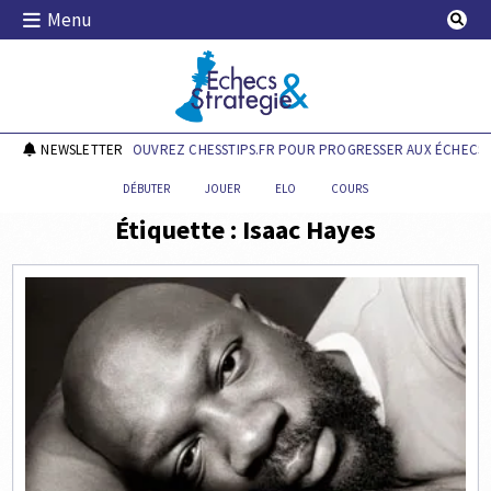
Skip
Menu
to
content
Echecs & Stratégie
NEWSLETTER
DÉCOUVREZ CHESSTIPS.FR POUR PROGRESSER AUX ÉCHECS !
DÉBUTER
JOUER
ELO
COURS
Étiquette :
Isaac Hayes