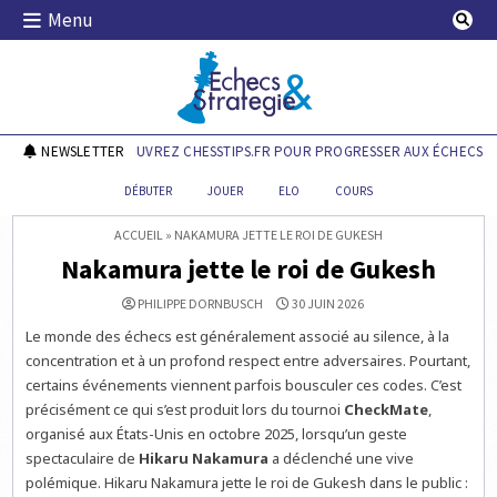
Skip
Menu
to
content
Echecs & Stratégie
NEWSLETTER
DÉCOUVREZ CHESSTIPS.FR POUR PROGRESSER AUX ÉCHECS !
DÉBUTER
JOUER
ELO
COURS
ACCUEIL
»
NAKAMURA JETTE LE ROI DE GUKESH
Nakamura jette le roi de Gukesh
PHILIPPE DORNBUSCH
30 JUIN 2026
Le monde des échecs est généralement associé au silence, à la
concentration et à un profond respect entre adversaires. Pourtant,
certains événements viennent parfois bousculer ces codes. C’est
précisément ce qui s’est produit lors du tournoi
CheckMate
,
organisé aux États-Unis en octobre 2025, lorsqu’un geste
spectaculaire de
Hikaru Nakamura
a déclenché une vive
polémique. Hikaru Nakamura jette le roi de Gukesh dans le public :