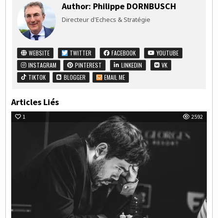
Author:
Philippe DORNBUSCH
Directeur d'Echecs & Stratégie
WEBSITE
TWITTER
FACEBOOK
YOUTUBE
INSTAGRAM
PINTEREST
LINKEDIN
VK
TIKTOK
BLOGGER
EMAIL ME
Articles Liés
1
2592