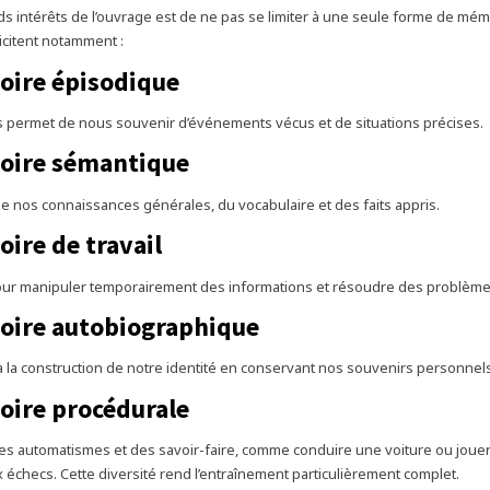
ds intérêts de l’ouvrage est de ne pas se limiter à une seule forme de mém
icitent notamment :
ire épisodique
s permet de nous souvenir d’événements vécus et de situations précises.
oire sémantique
de nos connaissances générales, du vocabulaire et des faits appris.
ire de travail
our manipuler temporairement des informations et résoudre des problème
ire autobiographique
 à la construction de notre identité en conservant nos souvenirs personnels
ire procédurale
s automatismes et des savoir-faire, comme conduire une voiture ou joue
 échecs. Cette diversité rend l’entraînement particulièrement complet.