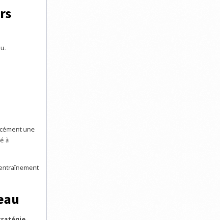
rs
u.
orcément une
é à
’entraînement
veau
tratégie