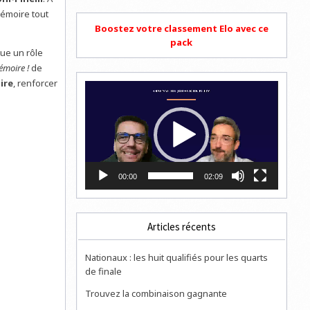
mémoire tout
Boostez votre classement Elo avec ce
pack
ue un rôle
émoire !
de
ire
, renforcer
Lecteur
vidéo
00:00
02:09
Articles récents
Nationaux : les huit qualifiés pour les quarts
de finale
Trouvez la combinaison gagnante