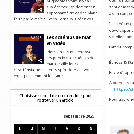
dès 19 heures
Augmentez votre niveau
aux échecs rapidement en
sont demandeu
apprenant à créer des plans
à son compte
forts par le maître Kevin Terrieux. Créez vos...
Il a créé un 
développer de
Les schémas de mat
sabolien l’an
105
en vidéo
L’article comp
Pierre Petitcunot expose
les principaux schémas de
Échecs & St
mat, détaille leurs
caractéristiques et leurs spécificités et vous
Envie d’appr
explique comment les faire...
Abonnez-vou
→
https://c
Choisissez une date du calendrier pour
Pour apprendr
retrouver un article
septembre 2025
L
M
M
J
V
S
D