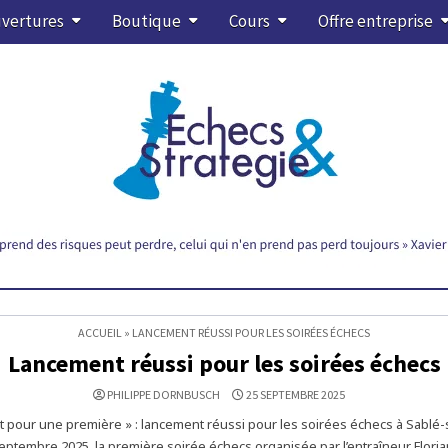
vertures
Boutique
Cours
Offre entreprise
ACCUEIL
»
LANCEMENT RÉUSSI POUR LES SOIRÉES ÉCHECS
Lancement réussi pour les soirées échecs
PHILIPPE DORNBUSCH
25 SEPTEMBRE 2025
t pour une première » : lancement réussi pour les soirées échecs à Sablé-
eptembre 2025, la première soirée échecs organisée par l’entraîneur Flori