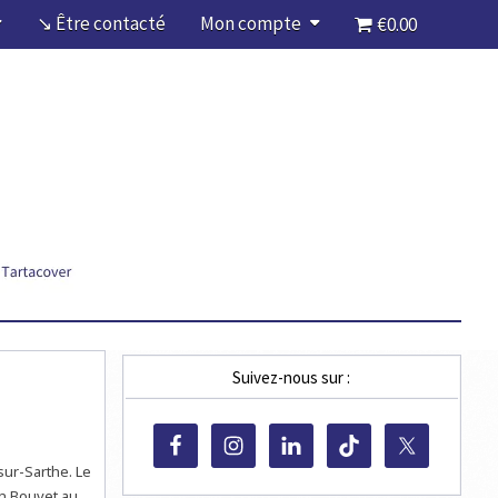
↘ Être contacté
Mon compte
€0.00
Suivez-nous sur :
sur-Sarthe. Le
an Bouvet au