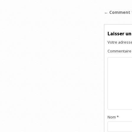
Navigat
← Comment f
de
l’articl
Laisser u
Votre adresse
Commentair
Nom
*