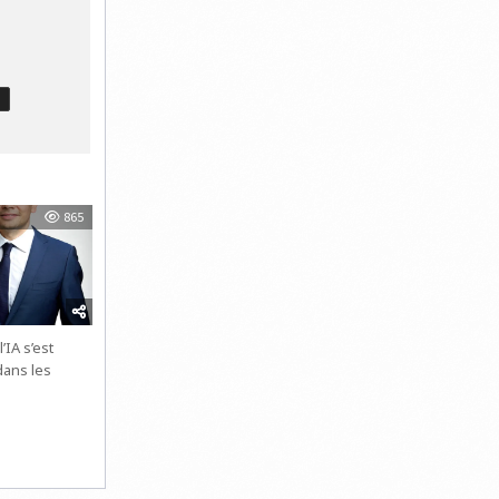
T
865
IA s’est
ans les