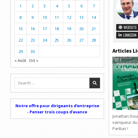
1
2
3
4
5
6
7
8
9
10
11
12
13
14
WEBSITE
15
16
17
18
19
20
21
LINKEDIN
22
23
24
25
26
27
28
Articles Li
29
30
« Août
Oct »
1
Search
for:
Notre offre pour dirigeants d'entreprise
- Penser trois coups d'avance
Jonathan Dou
vainqueur du 
Paribas !