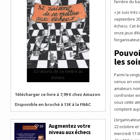
l’arrière du ba
« Je suis très
septembre 202
échecs. Cet é
onze jeux d’é
l’organisateur.
Pouvoi
les so
32 raisons de se mettre au
Parmi la ving
échecs
venus en vois
amateurs non 
Télécharger ce livre à 7,99 € chez Amazon
confronter en
sous cette at
Disponible en broché à 13€ à la FNAC
comptent auj
L’organisateu
Augmentez votre
59
22 octobre et
niveau aux échecs
mercredi 17 d