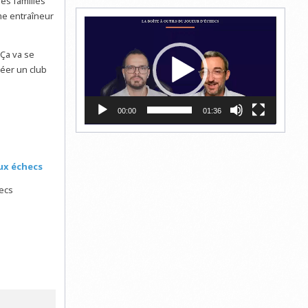
es familles
me entraîneur
Lecteur
vidéo
 Ça va se
réer un club
00:00
01:36
aux échecs
hecs