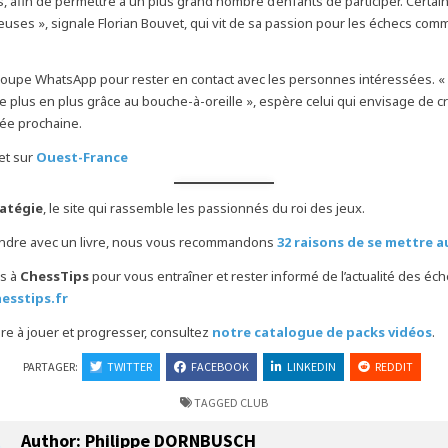
, afin de permettre à un plus grand nombre d’enfants de participer. Certain
ses », signale Florian Bouvet, qui vit de sa passion pour les échecs com
.
groupe WhatsApp pour rester en contact avec les personnes intéressées. «
 plus en plus grâce au bouche-à-oreille », espère celui qui envisage de c
née prochaine.
let sur
Ouest-France
ratégie
, le site qui rassemble les passionnés du roi des jeux.
endre avec un livre, nous vous recommandons
32 raisons de se mettre 
s à
ChessTips
pour vous entraîner et rester informé de l’actualité des éc
hesstips.fr
e à jouer et progresser, consultez
notre catalogue de packs vidéos
.
PARTAGER:
TWITTER
FACEBOOK
LINKEDIN
REDDIT
TAGGED
CLUB
Author:
Philippe DORNBUSCH