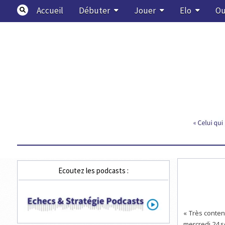
Skip
Accueil
Débuter
Jouer
Elo
Ou
to
content
Echecs & Stratégie
Ecoutez les podcasts :
« Très conten
mercredi 24 s