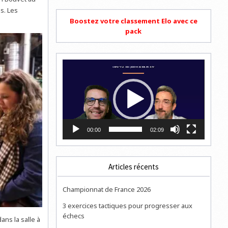
s. Les
Boostez votre classement Elo avec ce
pack
Lecteur
vidéo
00:00
02:09
Articles récents
Championnat de France 2026
3 exercices tactiques pour progresser aux
échecs
ans la salle à