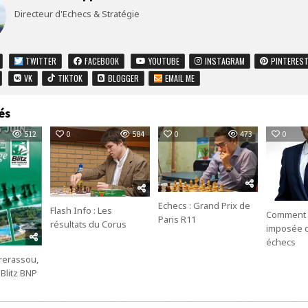
Directeur d'Echecs & Stratégie
TWITTER
FACEBOOK
YOUTUBE
INSTAGRAM
PINTERES
VK
TIKTOK
BLOGGER
EMAIL ME
és
512
0
584
0
473
0
Echecs : Grand Prix de
Flash Info : Les
Comment l’
Paris R11
résultats du Corus
imposée d
échecs
rerassou,
Blitz BNP