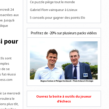
Ce puzzle piège tout le monde
ercredi 24
Gabriel Flom vainqueur à Lisieux
onsacrées aux
5 conseils pour gagner des points Elo
e. Jusqu’à
ndique
Profitez de -20% sur plusieurs packs vidéos
i pour
Ils sont
simples
e de se
 fut réussi
Chess.com
r. Le mercredi
Ouvrez la boite à outils du joueur
roulera le
d'échecs
ons plus tôt,