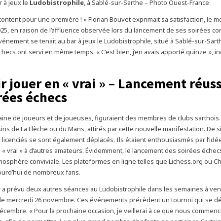
r à jeux le
Ludobistrophile
, à Sablé-sur-Sarthe – Photo Ouest-France
 content pour une première ! » Florian Bouvet exprimait sa satisfaction, le m
5, en raison de l’affluence observée lors du lancement de ses soirées c
vénement se tenait au bar à jeux le Ludobistrophile, situé à Sablé-sur-Sarth
checs ont servi en même temps. « C’est bien, j’en avais apporté quinze », i
r jouer en « vrai » – Lancement réuss
irées échecs
taine de joueurs et de joueuses, figuraient des membres de clubs sarthois. 
ins de La Flèche ou du Mans, attirés par cette nouvelle manifestation. De 
licenciés se sont également déplacés. Ils étaient enthousiasmés par l’idé
 « vrai » à d’autres amateurs. Évidemment, le lancement des soirées échecs
mosphère conviviale. Les plateformes en ligne telles que Lichess.org ou 
ourd’hui de nombreux fans.
r a prévu deux autres séances au Ludobistrophile dans les semaines à veni
 le mercredi 26 novembre. Ces événements précèdent un tournoi qui se dé
écembre. « Pour la prochaine occasion, je veillerai à ce que nous commenci