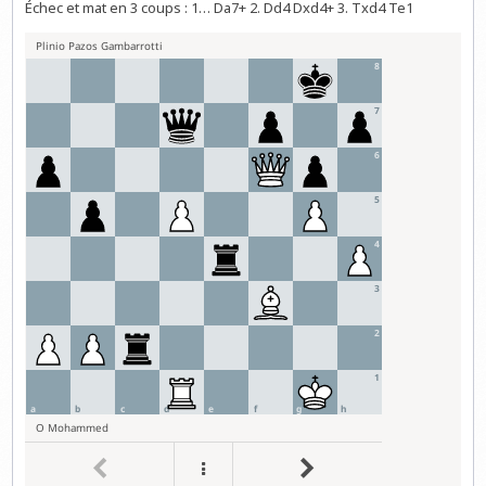
Échec et mat en 3 coups : 1… Da7+ 2. Dd4 Dxd4+ 3. Txd4 Te1