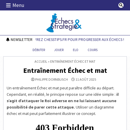
Skip
Menu
to
content
Echecs & Stratégie
NEWSLETTER
DÉCOUVREZ CHESSTIPS.FR POUR PROGRESSER AUX ÉCHECS !
DÉBUTER
JOUER
ELO
COURS
ACCUEIL
»
ENTRAÎNEMENT ÉCHEC ET MAT
Entraînement Échec et mat
PHILIPPE DORNBUSCH
11 AOÛT 2025
Un entraînement Échec et mat peut paraître difficile au départ.
Cependant, en réalité, le principe repose sur une idée simple :
il
s’agit d’attaquer le Roi adverse en ne lui laissant aucune
possibilité
de parer cette attaque.
Utiliser un diagramme
échec et mat peut parfaitement illustrer ce concept.