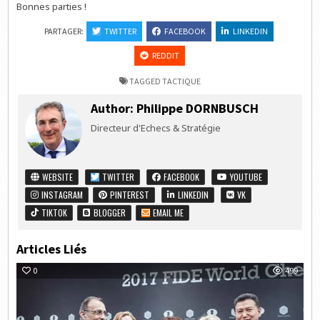
Bonnes parties !
PARTAGER:
TWITTER
FACEBOOK
LINKEDIN
REDDIT
TAGGED
TACTIQUE
Author:
Philippe DORNBUSCH
Directeur d'Echecs & Stratégie
WEBSITE
TWITTER
FACEBOOK
YOUTUBE
INSTAGRAM
PINTEREST
LINKEDIN
VK
TIKTOK
BLOGGER
EMAIL ME
Articles Liés
0
499