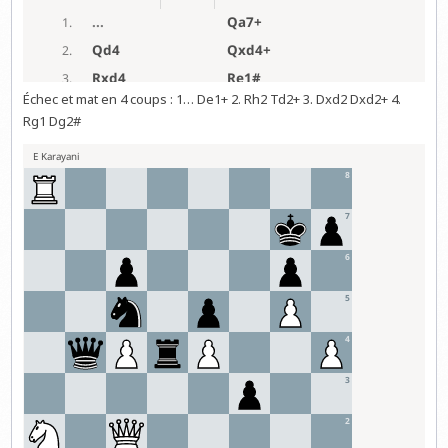
Échec et mat en 4 coups : 1… De1+ 2. Rh2 Td2+ 3. Dxd2 Dxd2+ 4.
Rg1 Dg2#