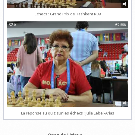
Echecs : Grand Prix de Tashkent R09
0
558
La réponse au quiz sur les échecs : Julia Lebel-Arias
Open de Lisieux →