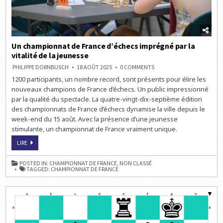
Un championnat de France d’échecs imprégné par la
vitalité de la jeunesse
ON
PHILIPPE DORNBUSCH
18 AOÛT 2025
0 COMMENTS
UN
1200 participants, un nombre record, sont présents pour élire les
CHAMPIONNAT
DE
nouveaux champions de France d’échecs. Un public impressionné
FRANCE
D’ÉCHECS
par la qualité du spectacle. La quatre-vingt-dix-septième édition
IMPRÉGNÉ
des championnats de France d’échecs dynamise la ville depuis le
PAR
LA
week-end du 15 août. Avec la présence d’une jeunesse
VITALITÉ
DE
stimulante, un championnat de France vraiment unique.
LA
JEUNESSE
UN
LIRE
CHAMPIONNAT
DE
FRANCE
POSTED IN:
CHAMPIONNAT DE FRANCE
,
NON CLASSÉ
D’ÉCHECS
TAGGED:
CHAMPIONNAT DE FRANCE
IMPRÉGNÉ
PAR
LA
VITALITÉ
DE
LA
JEUNESSE