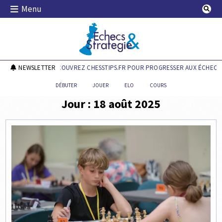
Skip
Menu
to
content
Echecs & Stratégie
NEWSLETTER
DÉCOUVREZ CHESSTIPS.FR POUR PROGRESSER AUX ÉCHECS !
DÉBUTER
JOUER
ELO
COURS
Jour :
18 août 2025