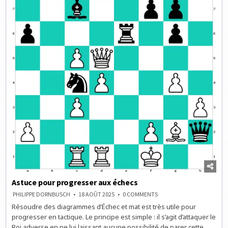
Astuce pour progresser aux échecs
ON
PHILIPPE DORNBUSCH
18 AOÛT 2025
0 COMMENTS
ASTUCE
Résoudre des diagrammes d’Échec et mat est très utile pour
POUR
PROGRESSER
progresser en tactique. Le principe est simple : il s’agit d’attaquer le
AUX
ÉCHECS
Roi adverse en ne lui laissant aucune possibilité de parer cette