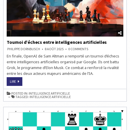
Tournoi d’échecs entre intelligences artificielles
ON
PHILIPPE DORNBUSCH
8 AOÛT 2025
0 COMMENTS
TOURNOI
En finale, OpenAI de Sam Altman a remporté un tournoi d’échecs
D’ÉCHECS
ENTRE
entre intelligences artificielles organisé par Google. Ils ont battu
INTELLIGENCES
ARTIFICIELLES
Grok, le programme d’Elon Musk. Ce combat a renforcé la rivalité
entre les deux acteurs majeurs américains de l’IA.
TOURNOI
LIRE
D’ÉCHECS
ENTRE
INTELLIGENCES
POSTED IN:
INTELLIGENCE ARTIFICIELLE
ARTIFICIELLES
TAGGED:
INTELLIGENCE ARTIFICIELLE