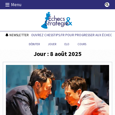
Skip
Menu
to
content
Echecs & Stratégie
NEWSLETTER
DÉCOUVREZ CHESSTIPS.FR POUR PROGRESSER AUX ÉCHECS !
DÉBUTER
JOUER
ELO
COURS
Jour :
8 août 2025