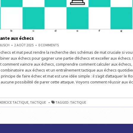
nante aux échecs
ON
NBUSCH
2 AOÛT 2025
0 COMMENTS
PARTIE
 échecs et mat peut rendre la recherche des schémas de mat cruciale si vo
GAGNANTE
AUX
ner aux échecs pour gagner une partie d’échecs et exceller aux échecs. 
ÉCHECS
 comment vaincre aux échecs, comprendre comment calculer aux échecs, a
combinatoire aux échecs et un entraînement tactique aux échecs quotidie
 principe de faire échec et mat est une idée simple : il s’agit d’attaquer le R
nt aucune possibilité de parer cette attaque. Voyons comment réussir aux é
E
XERCICE TACTIQUE
,
TACTIQUE
TAGGED:
TACTIQUE