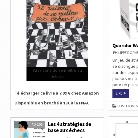
Quoridor Wa
PHILIPPE DOR
Un jeu de stra
se distingue 
32 raisons de se mettre au
sur des aspect
échecs
joueurs ou la
pour un plaisi
Télécharger ce livre à 7,99 € chez Amazon
QUORIDO
LIRE
WALL
CHESS
Disponible en broché à 13€ à la FNAC
POSTED IN:
S
Les 4 stratégies de
205
base aux échecs