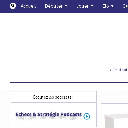
Skip
Accueil
Débuter
Jouer
Elo
Ou
to
content
Echecs & Stratégie
Ecoutez les podcasts :