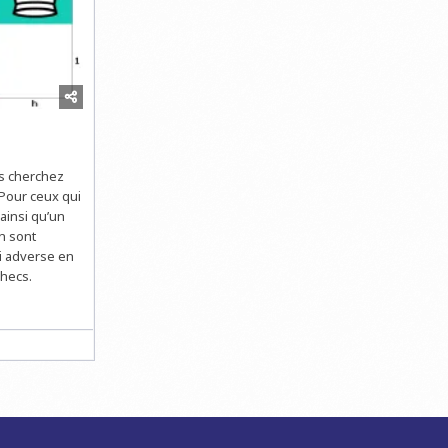
us cherchez
Pour ceux qui
insi qu’un
n sont
oi adverse en
checs.