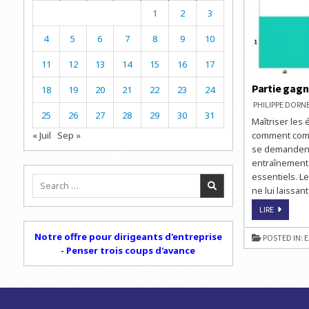
1
2
3
4
5
6
7
8
9
10
11
12
13
14
15
16
17
Partie gag
18
19
20
21
22
23
24
PHILIPPE DOR
25
26
27
28
29
30
31
Maîtriser les
« Juil
Sep »
comment combi
se demandent
entraînement 
essentiels. Le
Search
ne lui laissa
for:
PARTIE
LIRE
GAGNANT
AUX
ÉCHECS
Notre offre pour dirigeants d'entreprise
POSTED IN:
E
- Penser trois coups d'avance