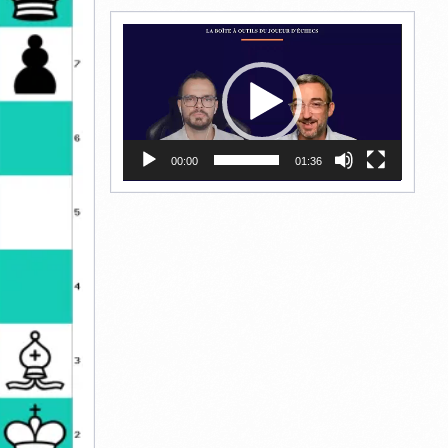
Lecteur
vidéo
00:00
01:36