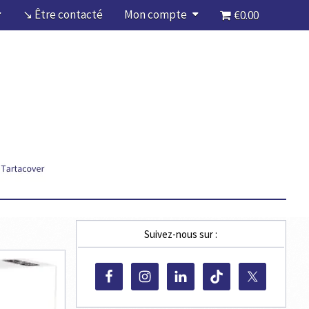
↘ Être contacté
Mon compte
€0.00
Suivez-nous sur :