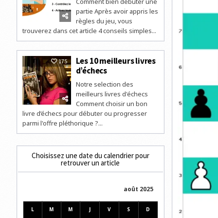
Comment bien débuter une
partie Après avoir appris les
règles du jeu, vous
trouverez dans cet article 4 conseils simples...
Les 10 meilleurs livres
175
d’échecs
Notre selection des
meilleurs livres d'échecs
Comment choisir un bon
livre d’échecs pour débuter ou progresser
parmi l'offre pléthorique ?...
Choisissez une date du calendrier pour
retrouver un article
août 2025
L
M
M
J
V
S
D