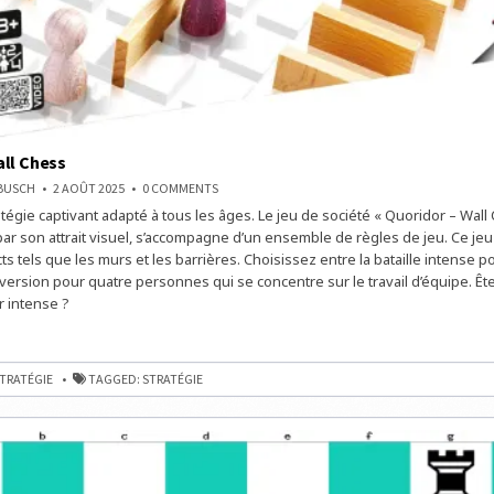
ll Chess
ON
NBUSCH
2 AOÛT 2025
0 COMMENTS
QUORIDOR
tégie captivant adapté à tous les âges. Le jeu de société « Quoridor – Wall 
WALL
CHESS
par son attrait visuel, s’accompagne d’un ensemble de règles de jeu. Ce je
s tels que les murs et les barrières. Choisissez entre la bataille intense 
 version pour quatre personnes qui se concentre sur le travail d’équipe. Êt
r intense ?
R
TRATÉGIE
TAGGED:
STRATÉGIE