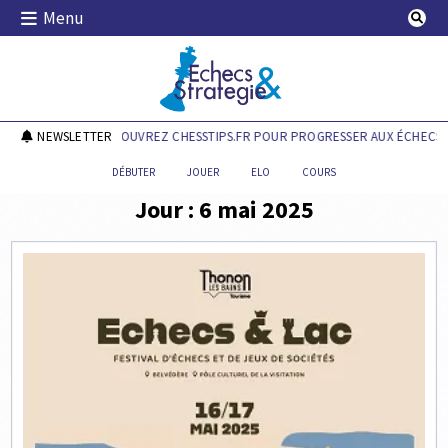
Skip
Menu
to
content
Echecs & Stratégie
NEWSLETTER
DÉCOUVREZ CHESSTIPS.FR POUR PROGRESSER AUX ÉCHECS !
DÉBUTER
JOUER
ELO
COURS
Jour :
6 mai 2025