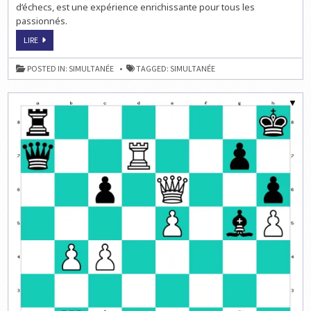
&
d’échecs, est une expérience enrichissante pour tous les
LAC
À
passionnés.
THONON-
LES-
FESTIVAL
LIRE
BAINS
ÉCHECS
17
&
MAI
LAC
2025
POSTED IN:
SIMULTANÉE
TAGGED:
SIMULTANÉE
À
THONON-
LES-
BAINS
17
MAI
2025