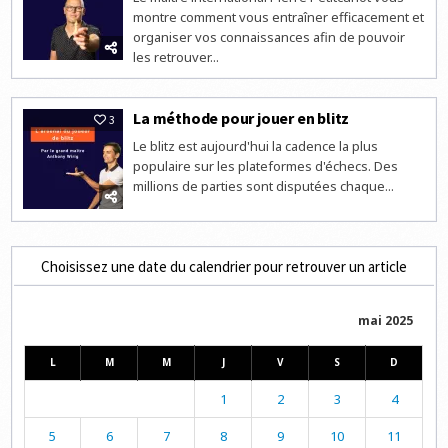
montre comment vous entraîner efficacement et
organiser vos connaissances afin de pouvoir
les retrouver...
La méthode pour jouer en blitz
3
Le blitz est aujourd'hui la cadence la plus
populaire sur les plateformes d'échecs. Des
millions de parties sont disputées chaque...
Choisissez une date du calendrier pour retrouver un article
mai 2025
L
M
M
J
V
S
D
1
2
3
4
5
6
7
8
9
10
11