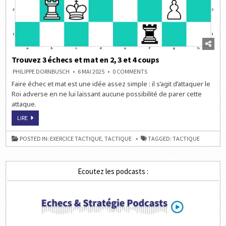
Trouvez 3 échecs et mat en 2, 3 et 4 coups
ON
PHILIPPE DORNBUSCH
6 MAI 2025
0 COMMENTS
TROUVEZ
Faire échec et mat est une idée assez simple : il s’agit d’attaquer le
3
ÉCHECS
Roi adverse en ne lui laissant aucune possibilité de parer cette
ET
MAT
attaque.
EN
2,
TROUVEZ
LIRE
3
3
ET
ÉCHECS
4
ET
COUPS
POSTED IN:
EXERCICE TACTIQUE
,
TACTIQUE
TAGGED:
TACTIQUE
MAT
EN
2,
3
ET
Ecoutez les podcasts :
4
COUPS