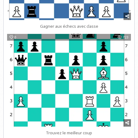
Gagner aux échecs avec classe
0
723
Trouvez le meilleur coup