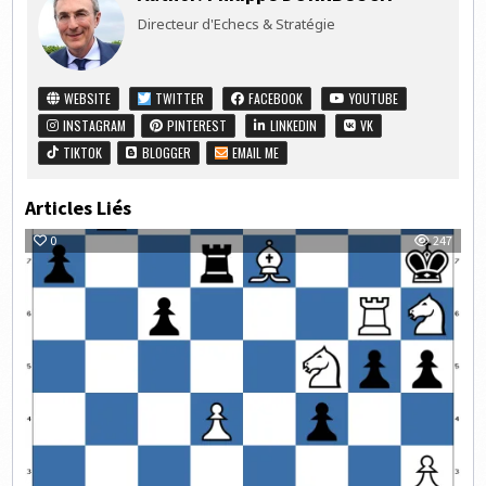
Directeur d'Echecs & Stratégie
WEBSITE
TWITTER
FACEBOOK
YOUTUBE
INSTAGRAM
PINTEREST
LINKEDIN
VK
TIKTOK
BLOGGER
EMAIL ME
Articles Liés
0
247