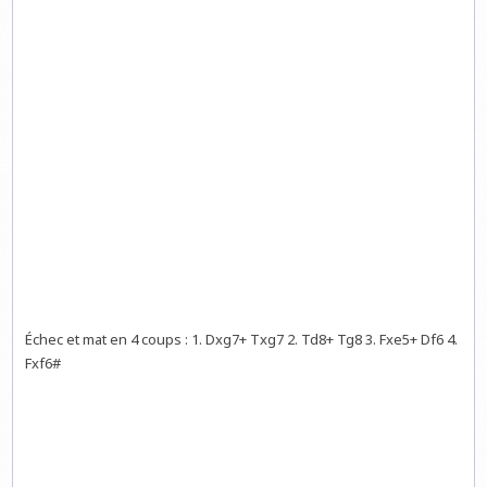
Échec et mat en 4 coups : 1. Dxg7+ Txg7 2. Td8+ Tg8 3. Fxe5+ Df6 4.
Fxf6#