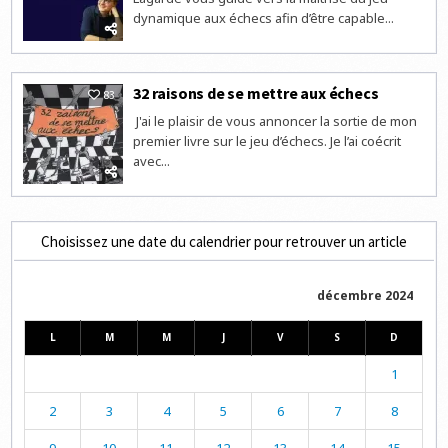
dynamique aux échecs afin d’être capable...
32 raisons de se mettre aux échecs
83
J'ai le plaisir de vous annoncer la sortie de mon
premier livre sur le jeu d’échecs. Je l’ai coécrit
avec...
Choisissez une date du calendrier pour retrouver un article
décembre 2024
L
M
M
J
V
S
D
1
2
3
4
5
6
7
8