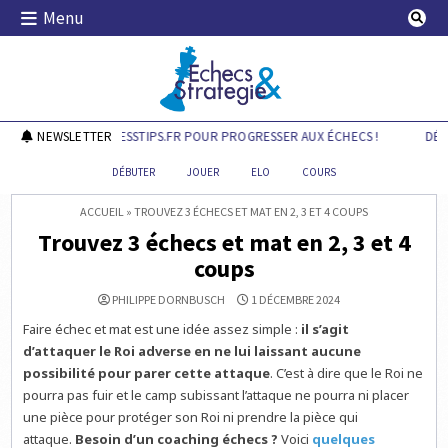
Skip
Menu
to
content
Echecs & Stratégie
DÉCOUVREZ CHESSTIPS.FR POUR PROGRESSER AUX ÉCHECS !
NEWSLETTER
DÉCOU
DÉBUTER
JOUER
ELO
COURS
ACCUEIL
»
TROUVEZ 3 ÉCHECS ET MAT EN 2, 3 ET 4 COUPS
Trouvez 3 échecs et mat en 2, 3 et 4
coups
PHILIPPE DORNBUSCH
1 DÉCEMBRE 2024
Faire échec et mat est une idée assez simple :
il s’agit
d’attaquer le Roi adverse en ne lui laissant aucune
possibilité pour parer cette attaque
. C’est à dire que le Roi ne
pourra pas fuir et le camp subissant l’attaque ne pourra ni placer
une pièce pour protéger son Roi ni prendre la pièce qui
attaque.
Besoin d’un coaching échecs ?
Voici
quelques