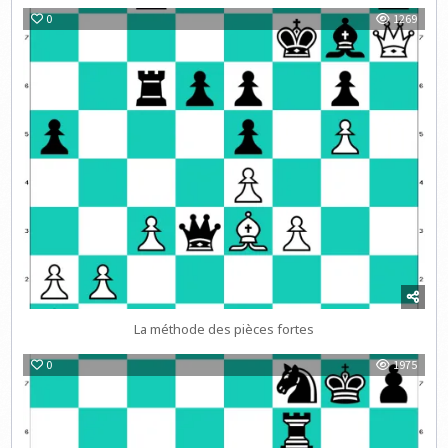
0
1269
La méthode des pièces fortes
0
1975