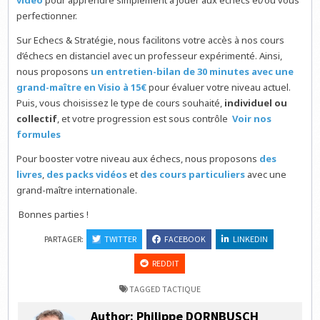
vidéo
pour apprendre simplement à jouer aux échecs et/ou vous
perfectionner.
Sur Echecs & Stratégie, nous facilitons votre accès à nos cours
d’échecs en distanciel avec un professeur expérimenté. Ainsi,
nous proposons
un entretien-bilan de 30 minutes avec une
grand-maître en Visio à 15€
pour évaluer votre niveau actuel.
Puis, vous choisissez le type de cours souhaité,
individuel ou
collectif
, et votre progression est sous contrôle
Voir nos
formules
Pour booster votre niveau aux échecs, nous proposons
des
livres
,
des packs vidéos
et
des cours particuliers
avec une
grand-maître internationale.
Bonnes parties !
PARTAGER:
TWITTER
FACEBOOK
LINKEDIN
REDDIT
TAGGED
TACTIQUE
Author:
Philippe DORNBUSCH