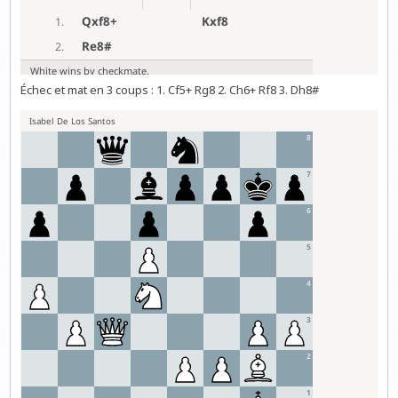
Échec et mat en 3 coups : 1. Cf5+ Rg8 2. Ch6+ Rf8 3. Dh8#