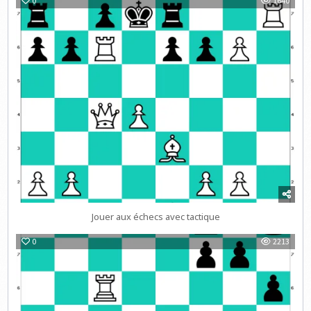
0
1640
Jouer aux échecs avec tactique
0
2213