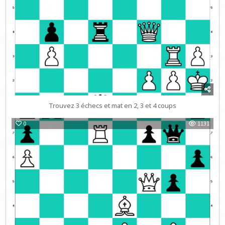
Trouvez 3 échecs et mat en 2, 3 et 4 coups
0
1131