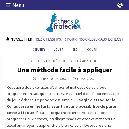
Skip
Menu
to
content
Echecs & Stratégie
NEWSLETTER
DÉCOUVREZ CHESSTIPS.FR POUR PROGRESSER AUX ÉCHECS !
DÉBUTER
JOUER
ELO
COURS
ACCUEIL
»
UNE MÉTHODE FACILE À APPLIQUER
Une méthode facile à appliquer
PHILIPPE DORNBUSCH
17 MAI 2026
Résoudre des exercices d’échecs et mat est très utile pour
progresser en tactique, ce qui est essentiel dans l’apprentissage
du jeu d’échecs. Le principe est simple :
il s’agit d’attaquer le
Roi adverse en ne lui laissant aucune possibilité de parer
cette attaque.
Pour ceux qui cherchent une astuce pour
progresser aux échecs, les diagrammes d’échec et mat sont un
excellent moyen d’apprendre à bien calculer. Découvrez une