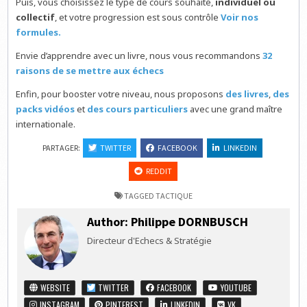
Puis, vous choisissez le type de cours souhaité,
individuel ou
collectif
, et votre progression est sous contrôle
Voir nos
formules.
Envie d’apprendre avec un livre, nous vous recommandons
32
raisons de se mettre aux échecs
Enfin, pour booster votre niveau, nous proposons
des livres
,
des
packs vidéos
et
des cours particuliers
avec une grand maître
internationale.
PARTAGER:
TWITTER
FACEBOOK
LINKEDIN
REDDIT
TAGGED
TACTIQUE
Author:
Philippe DORNBUSCH
Directeur d'Echecs & Stratégie
WEBSITE
TWITTER
FACEBOOK
YOUTUBE
INSTAGRAM
PINTEREST
LINKEDIN
VK