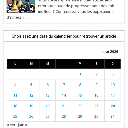
et/ou continuer de progresser pour devenir
meilleur ? Connaissez-vous les applications
d'échecs ?...
Choisissez une date du calendrier pour retrouver un article
mai 2026
L
M
M
J
V
S
D
1
2
3
4
5
6
7
8
9
10
11
12
13
14
15
16
17
18
19
20
21
22
23
24
25
26
27
28
29
30
31
« Avr
Juin »