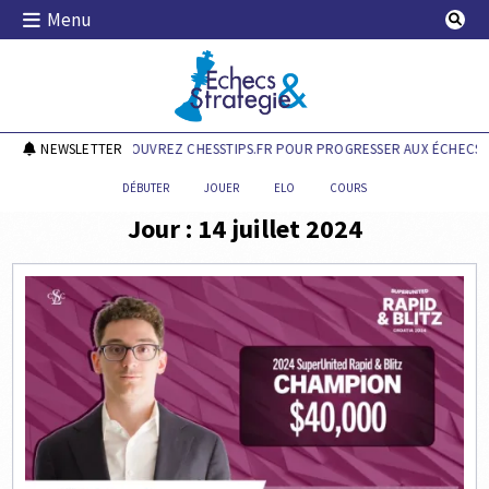
Skip
Menu
to
content
Echecs & Stratégie
NEWSLETTER
DÉCOUVREZ CHESSTIPS.FR POUR PROGRESSER AUX ÉCHECS !
DÉBUTER
JOUER
ELO
COURS
Jour :
14 juillet 2024