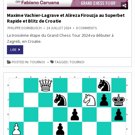
Maxime Vachier-Lagrave et Alireza Firouzja au Superbet
Rapide et Blitz de Croatie
ON
PHILIPPE DORNBUSCH
14 JUILLET 2024
0 COMMENTS
MAXIME
La troisième étape du Grand Chess Tour 2024 va débuter à
VACHIER-
LAGRAVE
Zagreb, en Croatie.
ET
ALIREZA
MAXIME
FIROUZJA
LIRE
VACHIER-
AU
LAGRAVE
SUPERBET
ET
RAPIDE
POSTED IN:
TOURNOI
TAGGED:
TOURNOI
ALIREZA
ET
FIROUZJA
BLITZ
AU
DE
SUPERBET
CROATIE
RAPIDE
ET
BLITZ
DE
CROATIE