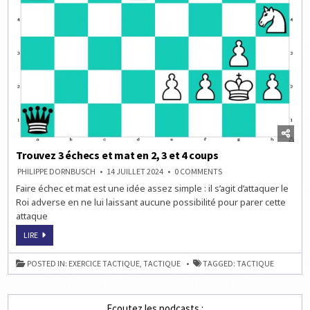
Trouvez 3 échecs et mat en 2, 3 et 4 coups
ON
PHILIPPE DORNBUSCH
14 JUILLET 2024
0 COMMENTS
TROUVEZ
Faire échec et mat est une idée assez simple : il s’agit d’attaquer le
3
ÉCHECS
Roi adverse en ne lui laissant aucune possibilité pour parer cette
ET
MAT
attaque
EN
2,
TROUVEZ
LIRE
3
3
ET
ÉCHECS
4
ET
COUPS
POSTED IN:
EXERCICE TACTIQUE
,
TACTIQUE
TAGGED:
TACTIQUE
MAT
EN
2,
3
ET
Ecoutez les podcasts :
4