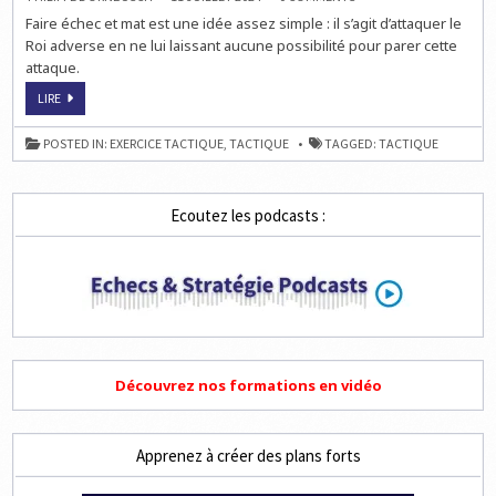
TROUVEZ
Faire échec et mat est une idée assez simple : il s’agit d’attaquer le
3
ÉCHECS
Roi adverse en ne lui laissant aucune possibilité pour parer cette
ET
MAT
attaque.
EN
2,
TROUVEZ
LIRE
3
3
ET
ÉCHECS
4
ET
COUPS
POSTED IN:
EXERCICE TACTIQUE
,
TACTIQUE
TAGGED:
TACTIQUE
MAT
EN
2,
3
ET
Ecoutez les podcasts :
4
COUPS
Découvrez nos formations en vidéo
Apprenez à créer des plans forts