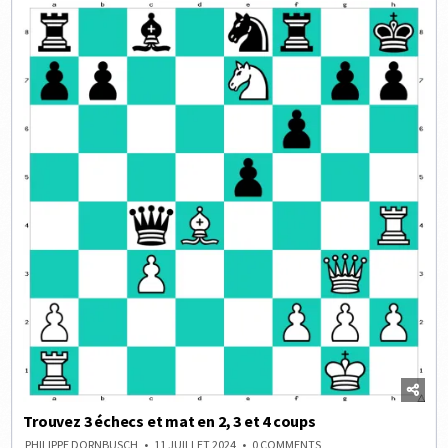
Trouvez 3 échecs et mat en 2, 3 et 4 coups
ON
PHILIPPE DORNBUSCH
11 JUILLET 2024
0 COMMENTS