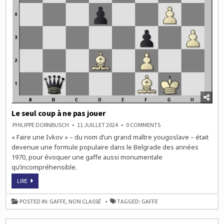
Le seul coup à ne pas jouer
ON
PHILIPPE DORNBUSCH
11 JUILLET 2024
0 COMMENTS
LE
« Faire une Ivkov » – du nom d’un grand maître yougoslave – était
SEUL
COUP
devenue une formule populaire dans le Belgrade des années
À
NE
1970, pour évoquer une gaffe aussi monumentale
PAS
qu’incompréhensible.
JOUER
LE
LIRE
SEUL
COUP
À
POSTED IN:
GAFFE
,
NON CLASSÉ
TAGGED:
GAFFE
NE
PAS
JOUER