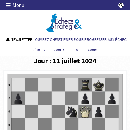
Skip
Menu
to
content
Echecs & Stratégie
NEWSLETTER
DÉCOUVREZ CHESSTIPS.FR POUR PROGRESSER AUX ÉCHECS !
DÉBUTER
JOUER
ELO
COURS
Jour :
11 juillet 2024