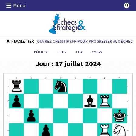
Skip
Menu
to
content
Echecs & Stratégie
NEWSLETTER
DÉCOUVREZ CHESSTIPS.FR POUR PROGRESSER AUX ÉCHECS !
DÉBUTER
JOUER
ELO
COURS
Jour :
17 juillet 2024