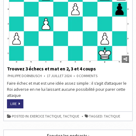
Trouvez 3 échecs et mat en 2, 3 et 4 coups
ON
PHILIPPE DORNBUSCH
17 JUILLET 2024
0 COMMENTS
TROUVEZ
Faire échec et mat est une idée assez simple : il s’agit d’attaquer le
3
ÉCHECS
Roi adverse en ne lui laissant aucune possibilité pour parer cette
ET
MAT
attaque
EN
2,
TROUVEZ
LIRE
3
3
ET
ÉCHECS
4
ET
COUPS
POSTED IN:
EXERCICE TACTIQUE
,
TACTIQUE
TAGGED:
TACTIQUE
MAT
EN
2,
3
ET
Ecoutez les podcasts :