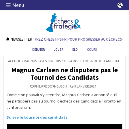
Skip
Menu
to
content
Echecs & Stratégie
NEWSLETTER
DÉCOUVREZ CHESSTIPS.FR POUR PROGRESSER AUX ÉCHECS !
DÉBUTER
JOUER
ELO
COURS
ACCUEIL
»
MAGNUS CARLSEN NE DISPUTERA PAS LE TOURNOI DES CANDIDATS
Magnus Carlsen ne disputera pas le
Tournoi des Candidats
PHILIPPE DORNBUSCH
3 JANVIER 2024
Comme on pouvait s’y attendre, Magnus Carlsen a annoncé qu’il
ne participera pas au tournoi d’échecs des Candidats à Toronto en
avril prochain.
Suivre le tournoi des candidats