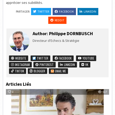
apprécier ses subtilités.
PARTAGER:
TWITTER
FACEBOOK
LINKEDIN
REDDIT
Author:
Philippe DORNBUSCH
Directeur d'Echecs & Stratégie
WEBSITE
TWITTER
FACEBOOK
YOUTUBE
INSTAGRAM
PINTEREST
LINKEDIN
VK
TIKTOK
BLOGGER
EMAIL ME
Articles Liés
0
517