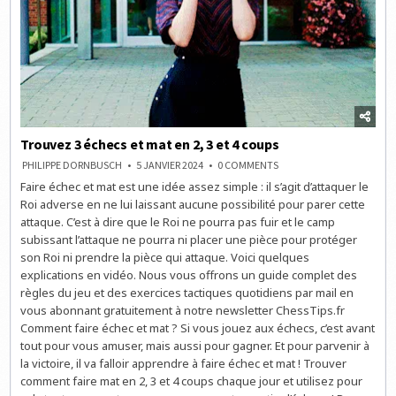
Trouvez 3 échecs et mat en 2, 3 et 4 coups
ON
PHILIPPE DORNBUSCH
5 JANVIER 2024
0 COMMENTS
TROUVEZ
Faire échec et mat est une idée assez simple : il s’agit d’attaquer le
3
ÉCHECS
Roi adverse en ne lui laissant aucune possibilité pour parer cette
ET
MAT
attaque. C’est à dire que le Roi ne pourra pas fuir et le camp
EN
subissant l’attaque ne pourra ni placer une pièce pour protéger
2,
3
son Roi ni prendre la pièce qui attaque. Voici quelques
ET
4
explications en vidéo. Nous vous offrons un guide complet des
COUPS
règles du jeu et des exercices tactiques quotidiens par mail en
vous abonnant gratuitement à notre newsletter ChessTips.fr
Comment faire échec et mat ? Si vous jouez aux échecs, c’est avant
tout pour vous amuser, mais aussi pour gagner. Et pour parvenir à
la victoire, il va falloir apprendre à faire échec et mat ! Trouver
comment faire mat en 2, 3 et 4 coups chaque jour et utilisez pour