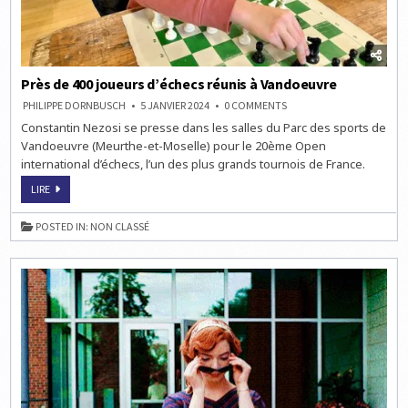
Près de 400 joueurs d’échecs réunis à Vandoeuvre
ON
PHILIPPE DORNBUSCH
5 JANVIER 2024
0 COMMENTS
PRÈS
Constantin Nezosi se presse dans les salles du Parc des sports de
DE
400
Vandoeuvre (Meurthe-et-Moselle) pour le 20ème Open
JOUEURS
D’ÉCHECS
international d’échecs, l’un des plus grands tournois de France.
RÉUNIS
À
PRÈS
LIRE
VANDOEUVRE
DE
400
JOUEURS
POSTED IN:
NON CLASSÉ
D’ÉCHECS
RÉUNIS
À
VANDOEUVRE