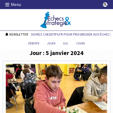
Skip
Menu
to
content
Echecs & Stratégie
NEWSLETTER
DÉCOUVREZ CHESSTIPS.FR POUR PROGRESSER AUX ÉCHECS !
DÉBUTER
JOUER
ELO
COURS
Jour :
5 janvier 2024