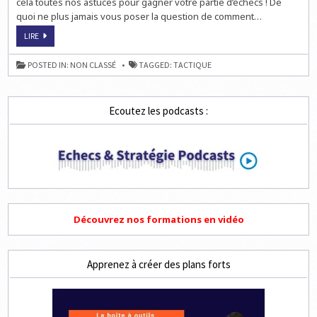
cela toutes nos astuces pour gagner votre partie d’échecs ! De
quoi ne plus jamais vous poser la question de comment…
TROUVEZ
LIRE
3
ÉCHECS
ET
POSTED IN:
NON CLASSÉ
TAGGED:
TACTIQUE
MAT
EN
2,
3
ET
Ecoutez les podcasts :
4
COUPS
Découvrez nos formations en vidéo
Apprenez à créer des plans forts