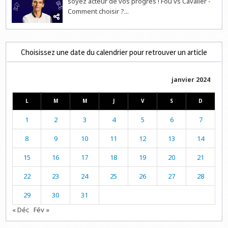
soyez acteur de vos progrès ! Fou vs Cavalier -
Comment choisir ?...
Choisissez une date du calendrier pour retrouver un article
janvier 2024
L
M
M
J
V
S
D
1
2
3
4
5
6
7
8
9
10
11
12
13
14
15
16
17
18
19
20
21
22
23
24
25
26
27
28
29
30
31
« Déc
Fév »