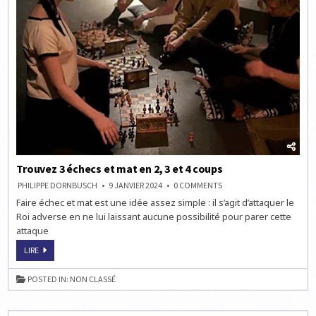
Trouvez 3 échecs et mat en 2, 3 et 4 coups
ON
PHILIPPE DORNBUSCH
9 JANVIER 2024
0 COMMENTS
TROUVEZ
Faire échec et mat est une idée assez simple : il s’agit d’attaquer le
3
ÉCHECS
Roi adverse en ne lui laissant aucune possibilité pour parer cette
ET
MAT
attaque
EN
2,
TROUVEZ
LIRE
3
3
ET
ÉCHECS
4
ET
COUPS
POSTED IN:
NON CLASSÉ
MAT
EN
2,
3