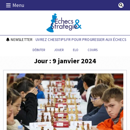
Skip
Menu
to
content
Echecs & Stratégie
NEWSLETTER
DÉCOUVREZ CHESSTIPS.FR POUR PROGRESSER AUX ÉCHECS !
DÉBUTER
JOUER
ELO
COURS
Jour :
9 janvier 2024