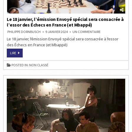
Le 18 janvier, l’émission Envoyé spécial sera consacrée à
l’essor des Échecs en France (et Mbappé)
SUR
PHILIPPE DORNBUSCH
9 JANVIER 2024
UN COMMENTAIRE
LE
Le 18 janvier, l’émission Envoyé spécial sera consacrée à l’essor
18
JANVIER,
des Échecs en France (et Mbappé)
L’ÉMISSION
ENVOYÉ
LE
SPÉCIAL
LIRE
18
SERA
JANVIER,
CONSACRÉE
L’ÉMISSION
À
POSTED IN:
NON CLASSÉ
ENVOYÉ
L’ESSOR
SPÉCIAL
DES
SERA
ÉCHECS
CONSACRÉE
EN
À
FRANCE
L’ESSOR
(ET
DES
MBAPPÉ)
ÉCHECS
EN
FRANCE
(ET
MBAPPÉ)