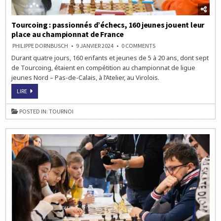
Tourcoing : passionnés d’échecs, 160 jeunes jouent leur
place au championnat de France
ON
PHILIPPE DORNBUSCH
9 JANVIER 2024
0 COMMENTS
TOURCOING :
Durant quatre jours, 160 enfants et jeunes de 5 à 20 ans, dont sept
PASSIONNÉS
D’ÉCHECS,
de Tourcoing, étaient en compétition au championnat de ligue
160
JEUNES
jeunes Nord – Pas-de-Calais, à l’Atelier, au Virolois.
JOUENT
LEUR
TOURCOING :
LIRE
PLACE
PASSIONNÉS
AU
D’ÉCHECS,
CHAMPIONNAT
160
DE
POSTED IN:
TOURNOI
JEUNES
FRANCE
JOUENT
LEUR
PLACE
AU
CHAMPIONNAT
DE
FRANCE