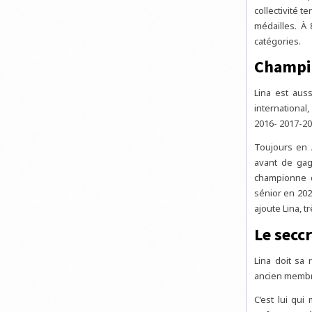
collectivité te
médailles. À 
catégories.
Champio
Lina est auss
international
2016- 2017-20
Toujours en A
avant de gag
championne d
sénior en 2023
ajoute Lina, tr
Le seccr
Lina doit sa 
ancien membre
C’est lui qui