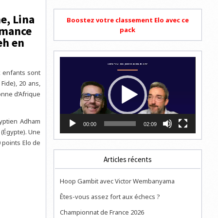
e, Lina
Boostez votre classement Elo avec ce
ormance
pack
eh en
Lecteur
vidéo
x enfants sont
Fide), 20 ans,
onne d’Afrique
Égyptien Adham
00:00
02:09
 (Égypte). Une
 points Elo de
Articles récents
Hoop Gambit avec Victor Wembanyama
Êtes-vous assez fort aux échecs ?
Championnat de France 2026