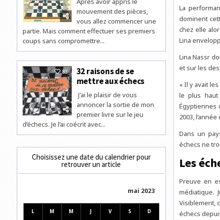
Après avoir appris le
La performan
mouvement des pièces,
dominent cett
vous allez commencer une
chez elle alo
partie. Mais comment effectuer ses premiers
Lina envelop
coups sans compromettre...
Lina Nassr do
et sur les de
32 raisons de se
83
mettre aux échecs
« Il y avait l
J'ai le plaisir de vous
le plus haut
annoncer la sortie de mon
Égyptiennes d
premier livre sur le jeu
2003, l’année
d’échecs. Je l’ai coécrit avec...
Dans un pays
échecs ne tro
Choisissez une date du calendrier pour
Les éche
retrouver un article
Preuve en es
mai 2023
médiatique. 
Visiblement, c
L
M
M
J
V
S
D
échecs depuis