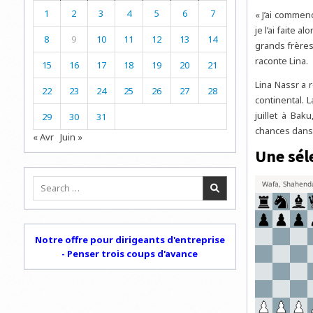
1
2
3
4
5
6
7
« J’ai commen
je l’ai faite 
8
9
10
11
12
13
14
grands frères
raconte Lina.
15
16
17
18
19
20
21
Lina Nassr a 
22
23
24
25
26
27
28
continental. 
juillet à Bak
29
30
31
chances dans 
« Avr
Juin »
Une sél
Search
for:
Notre offre pour dirigeants d'entreprise
- Penser trois coups d'avance