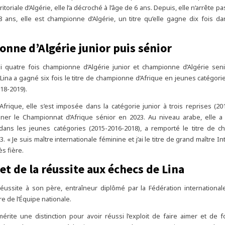
rritoriale d’Algérie, elle l’a décroché à l’âge de 6 ans. Depuis, elle n’arrête p
8 ans, elle est championne d’Algérie, un titre qu’elle gagne dix fois d
nne d’Algérie junior puis sénior
i quatre fois championne d’Algérie junior et championne d’Algérie sen
, Lina a gagné six fois le titre de championne d’Afrique en jeunes catégori
18-2019).
frique, elle s’est imposée dans la catégorie junior à trois reprises (20
ner le Championnat d’Afrique sénior en 2023. Au niveau arabe, elle a é
ans les jeunes catégories (2015-2016-2018), a remporté le titre de 
. « Je suis maître internationale féminine et j’ai le titre de grand maître In
ès fière.
et de la réussite aux échecs de Lina
réussite à son père, entraîneur diplômé par la Fédération internationa
 de l’Équipe nationale.
 mérite une distinction pour avoir réussi l’exploit de faire aimer et de 