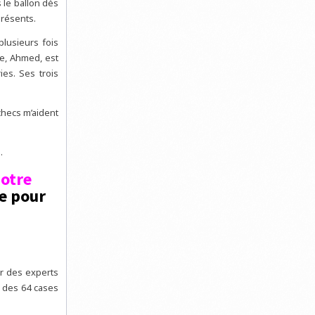
 le ballon dès
présents.
plusieurs fois
re, Ahmed, est
ies. Ses trois
checs m’aident
.
otre
de pour
ar des experts
 des 64 cases