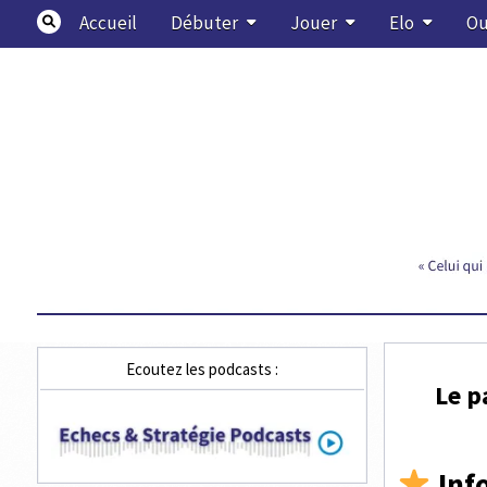
Skip
Accueil
Débuter
Jouer
Elo
Ou
to
content
Echecs & Stratégie
Ecoutez les podcasts :
Le p
Info