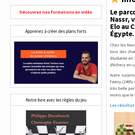
Le parc
Découvrez nos formations en vidéo
Nassr, 
Elo au 
Apprenez à créer des plans forts
Égypte.
Chez les Nass
tous des cha
étudiante en 
d’échecs en c
Autre surpris
Fawzy (2495) 
très belle pe
moins que le
Notre livre avec les règles du jeu
Les résultat