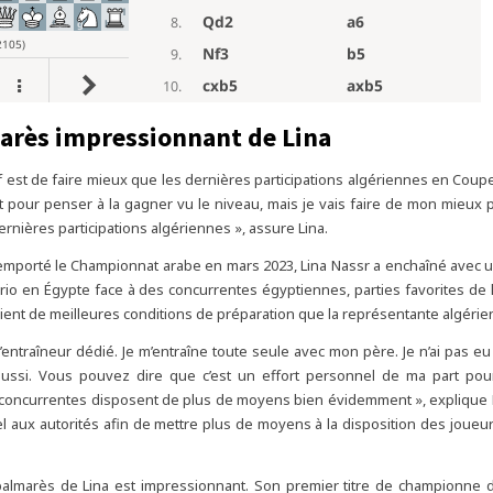
arès impressionnant de Lina
f est de faire mieux que les dernières participations algériennes en Coup
t pour penser à la gagner vu le niveau, mais je vais faire de mon mieux p
ernières participations algériennes », assure Lina.
emporté le Championnat arabe en mars 2023, Lina Nassr a enchaîné avec un 
rio en Égypte face à des concurrentes égyptiennes, parties favorites de 
cient de meilleures conditions de préparation que la représentante algérie
 d’entraîneur dédié. Je m’entraîne toute seule avec mon père. Je n’ai pas e
aussi. Vous pouvez dire que c’est un effort personnel de ma part pour
 concurrentes disposent de plus de moyens bien évidemment », explique 
l aux autorités afin de mettre plus de moyens à la disposition des joueu
palmarès de Lina est impressionnant. Son premier titre de championne 