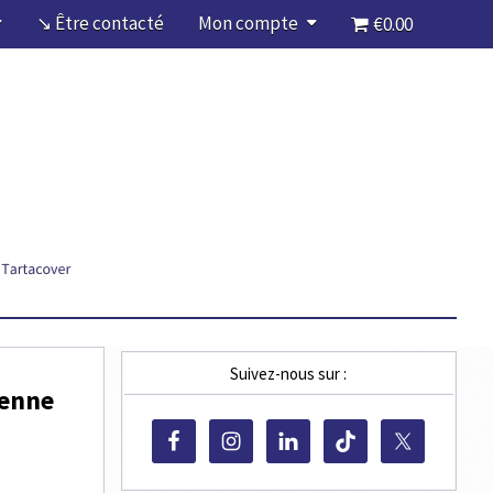
↘ Être contacté
Mon compte
€0.00
Suivez-nous sur :
ienne