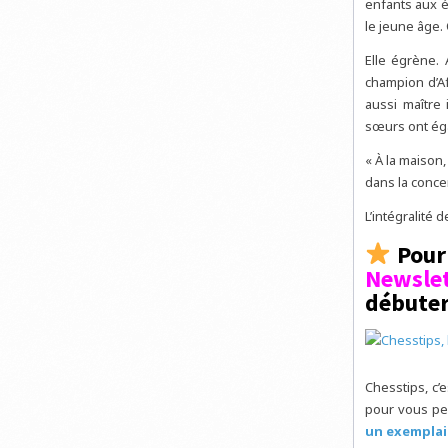
enfants aux é
le jeune âge.
Elle égrène. 
champion d’Af
aussi maître 
sœurs ont éga
« À la maison
dans la conce
L’intégralité d
Pour 
Newslet
débuter
Chesstips, c’
pour vous pe
un exemplai