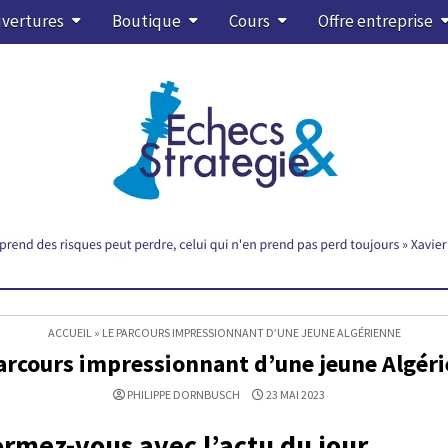
vertures
Boutique
Cours
Offre entreprise
ACCUEIL
»
LE PARCOURS IMPRESSIONNANT D’UNE JEUNE ALGÉRIENNE
arcours impressionnant d’une jeune Algér
PHILIPPE DORNBUSCH
23 MAI 2023
rmez-vous avec l’actu du jour