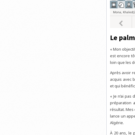
Le palm
« Mon objecti
est encore tô
loin que les d
Après avoir r
acquis avec b
et qui bénéfi
« Je n’ai pas
préparation 
résultat. Mes
lance un appe
Algérie.
À 20 ans, le 