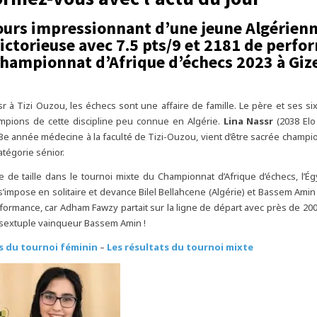
ours impressionnant d’une jeune Algérienn
victorieuse avec 7.5 pts/9 et 2181 de perf
Championnat d’Afrique d’échecs 2023 à Giz
r à Tizi Ouzou, les échecs sont une affaire de famille. Le père et ses si
mpions de cette discipline peu connue en Algérie.
Lina Nassr
(2038 Elo 
3e année médecine à la faculté de Tizi-Ouzou, vient d’être sacrée champi
atégorie sénior.
e de taille dans le tournoi mixte du Championnat d’Afrique d’échecs, l’
s’impose en solitaire et devance Bilel Bellahcene (Algérie) et Bassem Amin
rformance, car Adham Fawzy partait sur la ligne de départ avec près de 200
 sextuple vainqueur Bassem Amin !
s du tournoi féminin
–
Les résultats du tournoi mixte