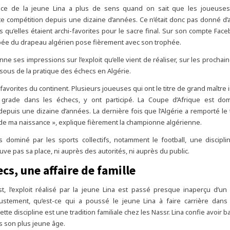
ce de la jeune Lina a plus de sens quand on sait que les joueuse
e compétition depuis une dizaine d’années. Ce n’était donc pas donné d’al
rs qu’elles étaient archi-favorites pour le sacre final. Sur son compte Face
pée du drapeau algérien pose fièrement avec son trophée.
nne ses impressions sur l’exploit qu’elle vient de réaliser, sur les procha
ssous de la pratique des échecs en Algérie.
es favorites du continent. Plusieurs joueuses qui ont le titre de grand maître 
 grade dans les échecs, y ont participé. La Coupe d’Afrique est do
epuis une dizaine d’années. La dernière fois que l’Algérie a remporté le tit
 de ma naissance », explique fièrement la championne algérienne.
 dominé par les sports collectifs, notamment le football, une discipl
uve pas sa place, ni auprès des autorités, ni auprès du public.
cs, une affaire de famille
t, l’exploit réalisé par la jeune Lina est passé presque inaperçu d’un
Justement, qu’est-ce qui a poussé le jeune Lina à faire carrière dans
ette discipline est une tradition familiale chez les Nassr. Lina confie avoir 
 son plus jeune âge.