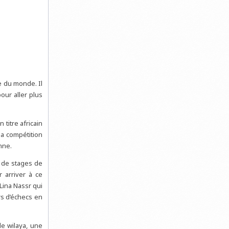
e du monde. Il
our aller plus
titre africain
la compétition
nne.
u de stages de
 arriver à ce
Lina Nassr qui
rs d’échecs en
de wilaya, une