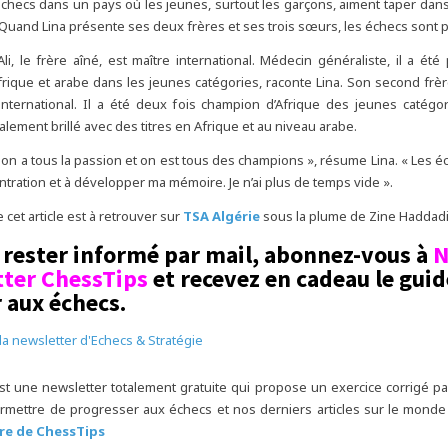
checs dans un pays où les jeunes, surtout les garçons, aiment taper dans
 Quand Lina présente ses deux frères et ses trois sœurs, les échecs sont 
Ali, le frère aîné, est maître international. Médecin généraliste, il a été 
rique et arabe dans les jeunes catégories, raconte Lina. Son second frè
international. Il a été deux fois champion d’Afrique des jeunes catégor
lement brillé avec des titres en Afrique et au niveau arabe.
, on a tous la passion et on est tous des champions », résume Lina. « Les é
ntration et à développer ma mémoire. Je n’ai plus de temps vide ».
e cet article est à retrouver sur
TSA Algérie
sous la plume de Zine Haddadi
rester informé par mail, abonnez-vous à
N
ter ChessTips
et recevez en cadeau le gui
 aux échecs.
est une newsletter totalement gratuite qui propose un exercice corrigé p
rmettre de progresser aux échecs et nos derniers articles sur le monde
re de ChessTips