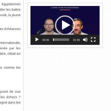
s égyptiennes
Lecteur
ler les battre
vidéo
book, la jeune
ines échéances
00:00
01:36
internationale,
minée par les
re, c’était en
ine comme les
 point de vue
 les échecs ?
baigné dans les