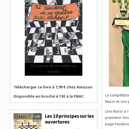
32 raisons de se mettre au
échecs
Télécharger ce livre à 7,99 € chez Amazon
La compétitio
Disponible en broché à 13€ à la FNAC
Nassr et son 
Lina Nassr a r
Les 10 principes sur les
180
première fois
ouvertures
page Facebo