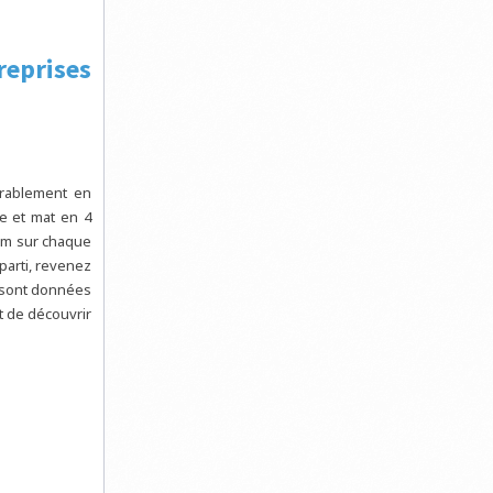
reprises
urablement en
ge et mat en 4
um sur chaque
parti, revenez
i sont données
t de découvrir