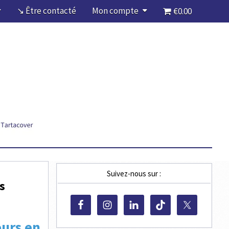
↘ Être contacté
Mon compte
€0.00
Suivez-nous sur :
s
urs en