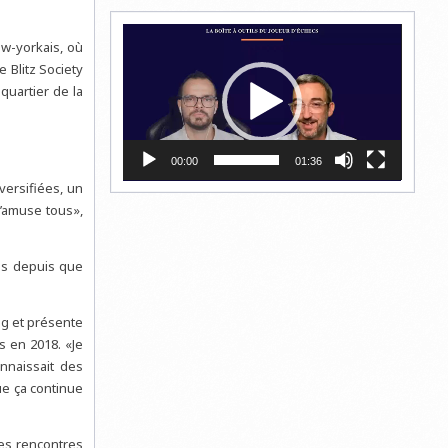
Lecteur
w-yorkais, où
vidéo
 Blitz Society
quartier de la
00:00
01:36
versifiées, un
s’amuse tous»,
ais depuis que
ng et présente
s en 2018. «Je
nnaissait des
que ça continue
des rencontres