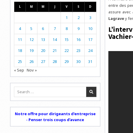
entre des per
L
M
M
J
V
S
D
assure avec 
1
2
3
Lagrave
y fer
L’inter
4
5
6
7
8
9
10
Vachier
11
12
13
14
15
16
17
18
19
20
21
22
23
24
25
26
27
28
29
30
31
« Sep
Nov »
Search
for:
Notre offre pour dirigeants d'entreprise
- Penser trois coups d'avance