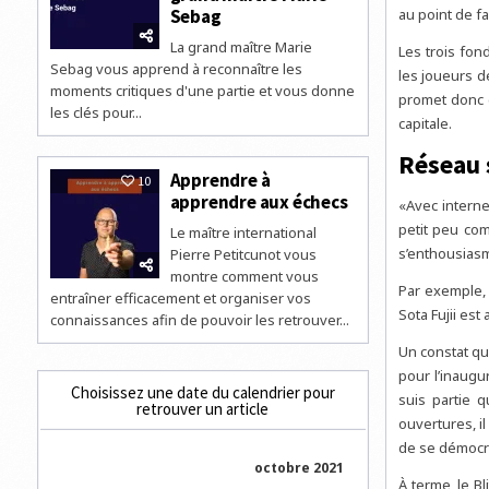
Sebag
au point de fa
La grand maître Marie
Les trois fo
Sebag vous apprend à reconnaître les
les joueurs d
moments critiques d'une partie et vous donne
promet donc d
les clés pour...
capitale.
Réseau 
Apprendre à
10
apprendre aux échecs
«Avec interne
petit peu com
Le maître international
s’enthousiasm
Pierre Petitcunot vous
montre comment vous
Par exemple, 
entraîner efficacement et organiser vos
Sota Fujii est
connaissances afin de pouvoir les retrouver...
Un constat qu
pour l’inaugu
Choisissez une date du calendrier pour
suis partie 
retrouver un article
ouvertures, il
de se démocra
octobre 2021
À terme, le B