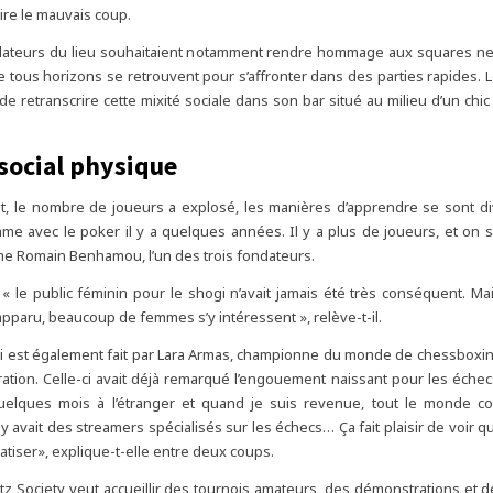
ire le mauvais coup.
ndateurs du lieu souhaitaient notamment rendre hommage aux squares ne
e tous horizons se retrouvent pour s’affronter dans des parties rapides. Le
e retranscrire cette mixité sociale dans son bar situé au milieu d’un chic 
social physique
t, le nombre de joueurs a explosé, les manières d’apprendre se sont di
me avec le poker il y a quelques années. Il y a plus de joueurs, et on 
e Romain Benhamou, l’un des trois fondateurs.
« le public féminin pour le shogi n’avait jamais été très conséquent. M
 apparu, beaucoup de femmes s’y intéressent », relève-t-il.
i est également fait par Lara Armas, championne du monde de chessboxi
ration. Celle-ci avait déjà remarqué l’engouement naissant pour les échec
quelques mois à l’étranger et quand je suis revenue, tout le monde co
 y avait des streamers spécialisés sur les échecs… Ça fait plaisir de voir 
tiser», explique-t-elle entre deux coups.
litz Society veut accueillir des tournois amateurs, des démonstrations et 