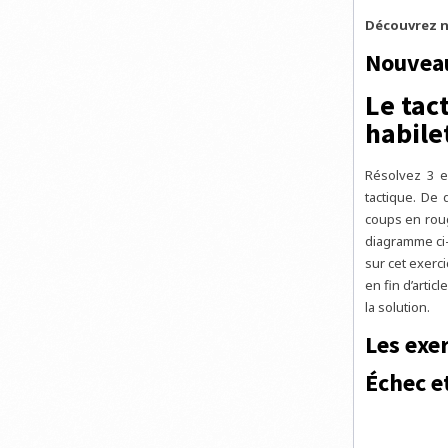
Découvrez n
Nouvea
Le tac
habile
Résolvez 3 e
tactique. De 
coups en rou
diagramme ci-
sur cet exerc
en fin d’arti
la solution.
Les exer
Échec e