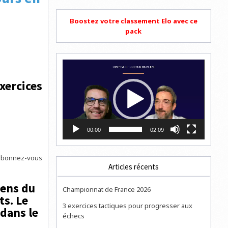
Boostez votre classement Elo avec ce
pack
Lecteur
vidéo
xercices
00:00
02:09
 abonnez-vous
Articles récents
iens du
Championnat de France 2026
ts. Le
3 exercices tactiques pour progresser aux
 dans le
échecs