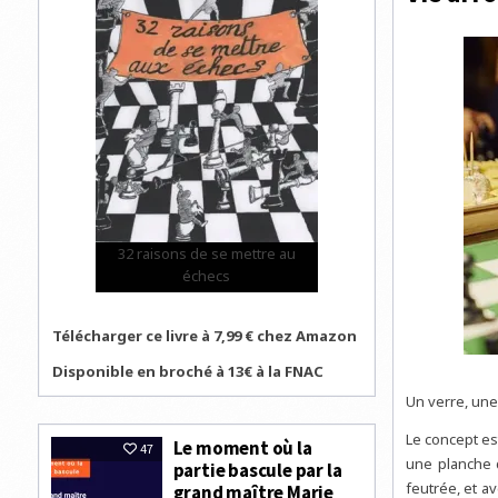
32 raisons de se mettre au
échecs
Télécharger ce livre à 7,99 € chez Amazon
Disponible en broché à 13€ à la FNAC
Un verre, une
Le concept es
Le moment où la
47
une planche 
partie bascule par la
feutrée, et a
grand maître Marie