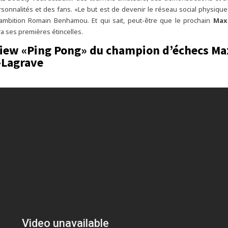
sonnalités et des fans. «Le but est de devenir le réseau social physiqu
ambition Romain Benhamou. Et qui sait, peut-être que le prochain
Max
a ses premières étincelles.
view «Ping Pong» du champion d’échecs M
-Lagrave