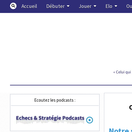
Skip
Accueil
Débuter
Jouer
Elo
Ou
to
content
Echecs & Stratégie
Ecoutez les podcasts :
Notre 