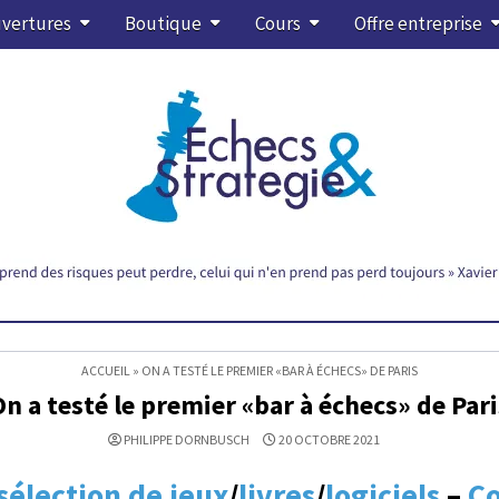
vertures
Boutique
Cours
Offre entreprise
ACCUEIL
»
ON A TESTÉ LE PREMIER «BAR À ÉCHECS» DE PARIS
On a testé le premier «bar à échecs» de Pari
PHILIPPE DORNBUSCH
20 OCTOBRE 2021
sélection de jeux
/
livres
/
logiciels
–
Co