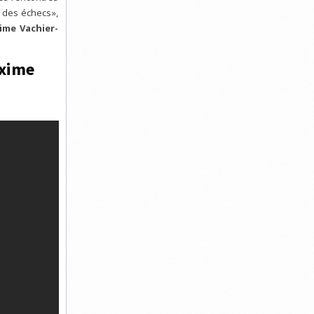
e des échecs»,
ime Vachier-
axime