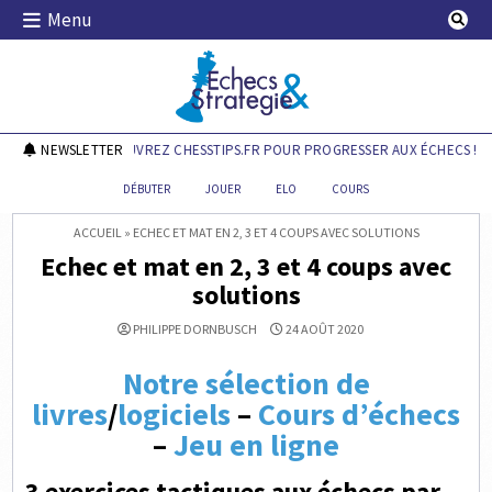
Skip
Menu
to
content
Echecs & Stratégie
NEWSLETTER
DÉCOUVREZ CHESSTIPS.FR POUR PROGRESSER AUX ÉCHECS !
DÉBUTER
JOUER
ELO
COURS
ACCUEIL
»
ECHEC ET MAT EN 2, 3 ET 4 COUPS AVEC SOLUTIONS
Echec et mat en 2, 3 et 4 coups avec
solutions
PHILIPPE DORNBUSCH
24 AOÛT 2020
Notre sélection de
livres
/
logiciels
–
Cours d’échecs
–
Jeu en ligne
3 exercices tactiques aux échecs par