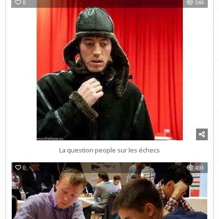
0
546
La question people sur les échecs
0
493