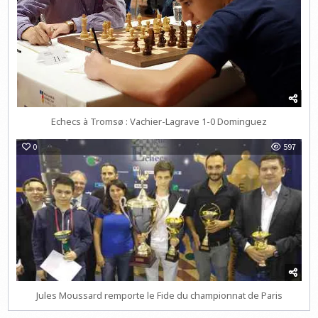
Echecs à Tromsø : Vachier-Lagrave 1-0 Dominguez
0
597
Jules Moussard remporte le Fide du championnat de Paris