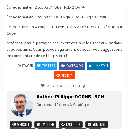
Échec et mat en 2 coups : 1. Db2+ Rd5 2. Dd4#
Échec et mat en 3 coups : 1. Df6+ Rg8 2. Dg7+ Cxg7 3. Tf8#
Échec et mat en 4 coups : 1. Txh6+ gxh6 2. Df6+ Rh7 3. Dxf7+ Rh8 4.
Cg6#
N’hésitez pas à partager ces exercices sur les réseaux sociaux
avec vos amis. Vous pouvez également déposer vos suggestions
en commentaire de ce blog. Merci !
PARTAGER:
TWITTER
FACEBOOK
LINKEDIN
REDDIT
TAGGED
EXERCICE TACTIQUE
Author:
Philippe DORNBUSCH
Directeur d'Echecs & Stratégie
WEBSITE
TWITTER
FACEBOOK
YOUTUBE