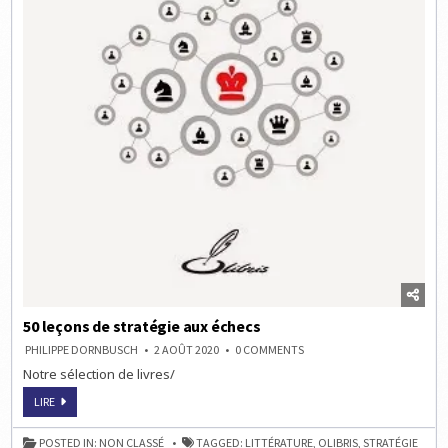
50 leçons de stratégie aux échecs
ON
PHILIPPE DORNBUSCH
2 AOÛT 2020
0 COMMENTS
50
Notre sélection de livres/
LEÇONS
DE
STRATÉGIE
50
LIRE
AUX
LEÇONS
ÉCHECS
DE
STRATÉGIE
POSTED IN:
NON CLASSÉ
TAGGED:
LITTÉRATURE
,
OLIBRIS
,
STRATÉGIE