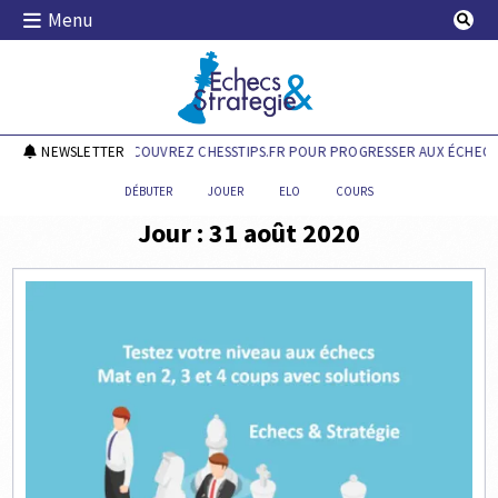
Skip
Menu
to
content
Echecs & Stratégie
NEWSLETTER
DÉCOUVREZ CHESSTIPS.FR POUR PROGRESSER AUX ÉCHECS 
DÉBUTER
JOUER
ELO
COURS
Jour :
31 août 2020