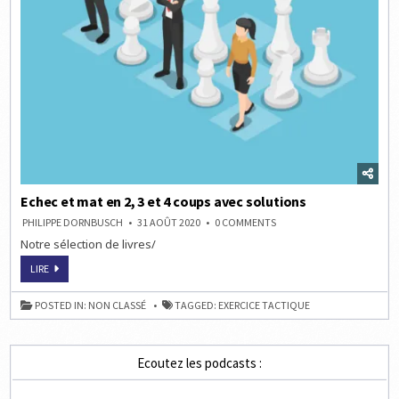
Echec et mat en 2, 3 et 4 coups avec solutions
ON
PHILIPPE DORNBUSCH
31 AOÛT 2020
0 COMMENTS
ECHEC
Notre sélection de livres/
ET
MAT
EN
ECHEC
LIRE
2,
ET
3
MAT
ET
EN
POSTED IN:
NON CLASSÉ
TAGGED:
EXERCICE TACTIQUE
4
2,
COUPS
3
AVEC
ET
SOLUTIONS
4
COUPS
Ecoutez les podcasts :
AVEC
SOLUTIONS