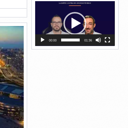
Lecteur
vidéo
00:00
01:36