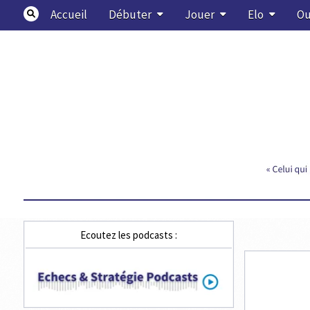
Skip
Accueil
Débuter
Jouer
Elo
Ou
to
content
Echecs & Stratégie
Ecoutez les podcasts :