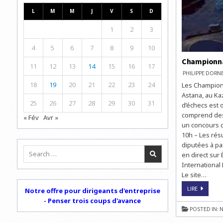
L
M
M
J
V
S
D
1
2
3
4
5
6
7
8
9
10
Championna
11
12
13
14
15
16
17
PHILIPPE DOR
18
19
20
21
22
23
24
Les Championn
Astana, au Ka
25
26
27
28
29
30
31
d’échecs est 
comprend des 
« Fév
Avr »
un concours d
10h – Les rés
diputées à pa
Search
en direct sur 
for:
International 
Le site…
CHAMPIO
LIRE
Notre offre pour dirigeants d'entreprise
DU
- Penser trois coups d'avance
MONDE
D’ÉCHECS
POSTED IN:
N
PAR
ÉQUIPE