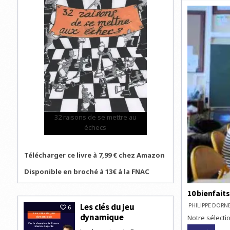
32 raisons de se mettre au
échecs
Télécharger ce livre à 7,99 € chez Amazon
Disponible en broché à 13€ à la FNAC
10 bienfaits
Les clés du jeu
PHILIPPE DOR
6
dynamique
Notre sélectio