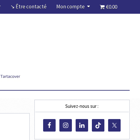
↘ Être contacté
Mon compte
€0.00
Suivez-nous sur :