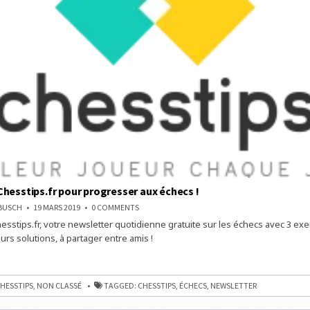
hesstips.fr pour progresser aux échecs !
ON
NBUSCH
19 MARS 2019
0 COMMENTS
DÉCOUVREZ
sstips.fr, votre newsletter quotidienne gratuite sur les échecs avec 3 exe
CHESSTIPS.FR
POUR
eurs solutions, à partager entre amis !
PROGRESSER
AUX
EZ
ÉCHECS
S.FR
!
ER
HESSTIPS
,
NON CLASSÉ
TAGGED:
CHESSTIPS
,
ÉCHECS
,
NEWSLETTER