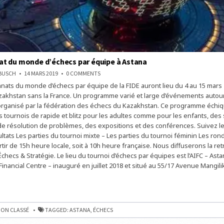
t du monde d’échecs par équipe à Astana
ON
NBUSCH
14 MARS 2019
0 COMMENTS
CHAMPIONNAT
ats du monde d’échecs par équipe de la FIDE auront lieu du 4 au 15 mars 
DU
MONDE
zakhstan sans la France. Un programme varié et large d’événements autour
D’ÉCHECS
PAR
organisé par la fédération des échecs du Kazakhstan. Ce programme échi
ÉQUIPE
tournois de rapide et blitz pour les adultes comme pour les enfants, des
À
ASTANA
e résolution de problèmes, des expositions et des conférences. Suivez le 
ultats Les parties du tournoi mixte – Les parties du tournoi féminin Les ro
rtir de 15h heure locale, soit à 10h heure française. Nous diffuserons la re
Échecs & Stratégie. Le lieu du tournoi d’échecs par équipes est l’AIFC – Ast
Financial Centre – inauguré en juillet 2018 et situé au 55/17 Avenue Mangili
NNAT
ON CLASSÉ
TAGGED:
ASTANA
,
ÉCHECS