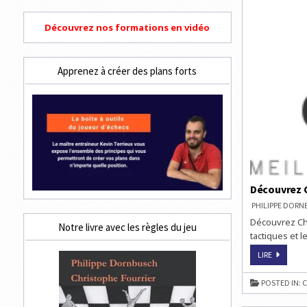
Découvrez nos formations en vidéo
Apprenez à créer des plans forts
Découvrez C
PHILIPPE DOR
Découvrez Che
Notre livre avec les règles du jeu
tactiques et l
DÉCOUVR
LIRE
CHESSTIP
POUR
PROGRESS
POSTED IN:
C
AUX
ÉCHECS
!