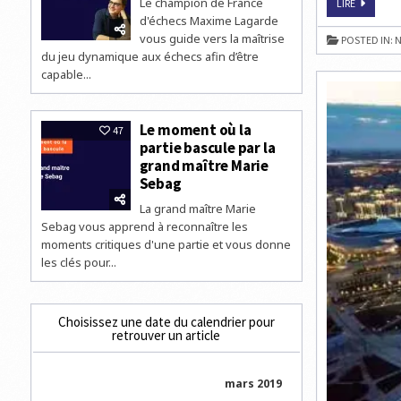
Le champion de France
10
LIRE
BIENFAIT
d'échecs Maxime Lagarde
DE
LA
vous guide vers la maîtrise
POSTED IN:
N
PRATIQUE
du jeu dynamique aux échecs afin d’être
DES
ÉCHECS
capable...
Le moment où la
47
partie bascule par la
grand maître Marie
Sebag
La grand maître Marie
Sebag vous apprend à reconnaître les
moments critiques d'une partie et vous donne
les clés pour...
Choisissez une date du calendrier pour
retrouver un article
mars 2019