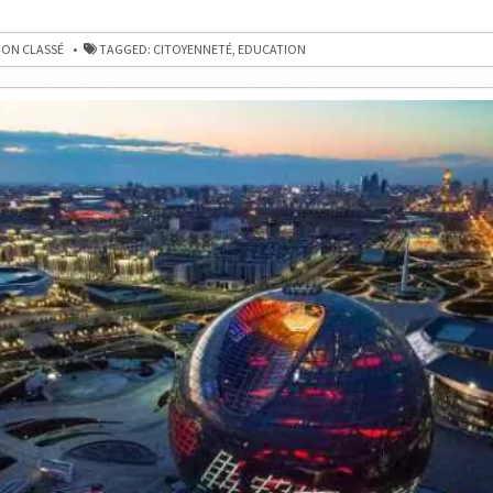
PRATIQUE
S
DES
ÉCHECS
ON CLASSÉ
TAGGED:
CITOYENNETÉ
,
EDUCATION