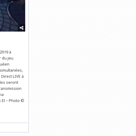
2019 à
 du jeu
quéen
 simultanées,
Direct LIVE à
ndes seront
transmission
ana
k El – Photo ©