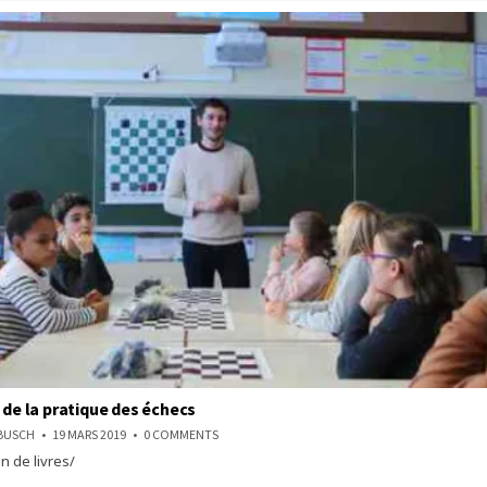
 de la pratique des échecs
ON
NBUSCH
19 MARS 2019
0 COMMENTS
10
n de livres/
BIENFAITS
DE
LA