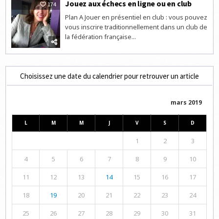
Jouez aux échecs en ligne ou en club
174
Plan A Jouer en présentiel en club : vous pouvez
vous inscrire traditionnellement dans un club de
la fédération française...
Choisissez une date du calendrier pour retrouver un article
mars 2019
L
M
M
J
V
S
D
1
2
3
4
5
6
7
8
9
10
11
12
13
14
15
16
17
18
19
20
21
22
23
24
25
26
27
28
29
30
31