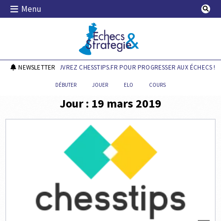
Skip
Menu
to
content
Echecs & Stratégie
NEWSLETTER
DÉCOUVREZ CHESSTIPS.FR POUR PROGRESSER AUX ÉCHECS !
DÉBUTER
JOUER
ELO
COURS
Jour :
19 mars 2019