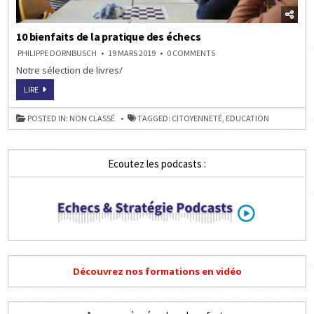
10 bienfaits de la pratique des échecs
ON
PHILIPPE DORNBUSCH
19 MARS 2019
0 COMMENTS
10
Notre sélection de livres/
BIENFAITS
DE
LA
10
LIRE
PRATIQUE
BIENFAITS
DES
DE
ÉCHECS
LA
POSTED IN:
NON CLASSÉ
TAGGED:
CITOYENNETÉ
,
EDUCATION
PRATIQUE
DES
ÉCHECS
Ecoutez les podcasts :
Découvrez nos formations en vidéo