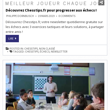
Découvrez Chesstips.fr pour progresser aux échecs !
ON
PHILIPPE DORNBUSCH
19 MARS 2019
0 COMMENTS
DÉCOUVREZ
Découvrez Chesstips.fr, votre newsletter quotidienne gratuite sur
CHESSTIPS.FR
POUR
les échecs avec 3 exercices tactiques et leurs solutions, à partager
PROGRESSER
AUX
entre amis !
ÉCHECS
!
DÉCOUVREZ
LIRE
CHESSTIPS.FR
POUR
PROGRESSER
POSTED IN:
CHESSTIPS
,
NON CLASSÉ
AUX
TAGGED:
CHESSTIPS
,
ÉCHECS
,
NEWSLETTER
ÉCHECS
!