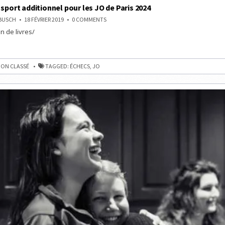
 sport additionnel pour les JO de Paris 2024
ON
NBUSCH
18 FÉVRIER 2019
0 COMMENTS
LES
n de livres/
ÉCHECS,
SPORT
ADDITIONNEL
POUR
LES
JO
NNEL
ON CLASSÉ
TAGGED:
ÉCHECS
,
JO
DE
PARIS
2024