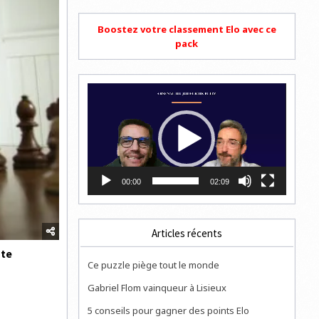
Boostez votre classement Elo avec ce
pack
Lecteur
vidéo
00:00
02:09
Articles récents
ate
Ce puzzle piège tout le monde
Gabriel Flom vainqueur à Lisieux
5 conseils pour gagner des points Elo