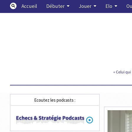
Skip
Accueil
Débuter
Jouer
Elo
Ou
to
content
Echecs & Stratégie
Ecoutez les podcasts :