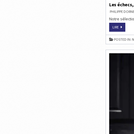
Les échecs,
PHILIPPE DOR
Notre sélectio
LES
LIRE
ÉCHECS,
SPORT
ADDITIO
POSTED IN:
N
POUR
LES
JO
DE
PARIS
2024