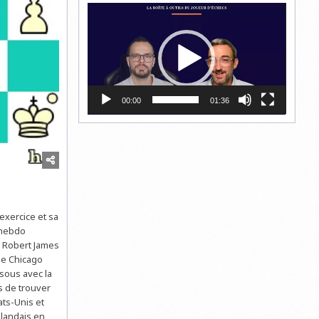
Lecteur
vidéo
00:00
01:36
xercice et sa
 hebdo
es Robert James
de Chicago
ssous avec la
s de trouver
ats-Unis et
slandais en