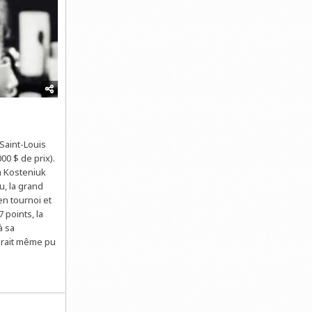
 Saint-Louis
00 $ de prix).
a Kosteniuk
u, la grand
en tournoi et
 points, la
à sa
urait même pu