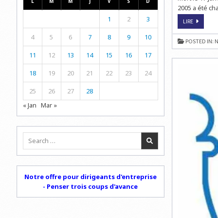
L
M
M
J
V
S
D
2005 a été ch
1
2
3
DÉCOUVR
LIRE
CHESSTIP
POUR
4
5
6
7
8
9
10
PROGRESS
POSTED IN:
N
AUX
ÉCHECS
11
12
13
14
15
16
17
!
18
19
20
21
22
23
24
25
26
27
28
« Jan
Mar »
Search
for:
Notre offre pour dirigeants d'entreprise
- Penser trois coups d'avance