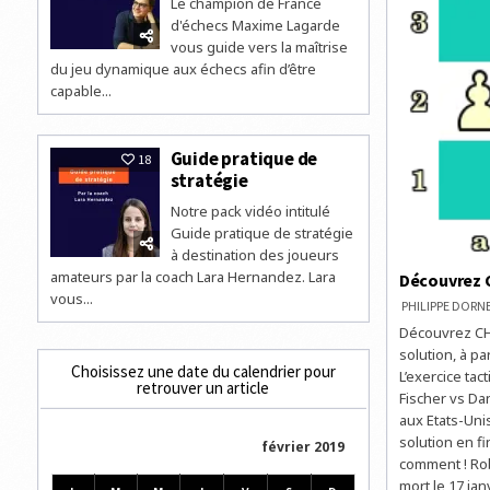
Le champion de France
d'échecs Maxime Lagarde
vous guide vers la maîtrise
du jeu dynamique aux échecs afin d’être
capable...
Guide pratique de
18
stratégie
Notre pack vidéo intitulé
Guide pratique de stratégie
à destination des joueurs
amateurs par la coach Lara Hernandez. Lara
Découvrez C
vous...
PHILIPPE DOR
Découvrez CHE
solution, à p
Choisissez une date du calendrier pour
L’exercice tac
retrouver un article
Fischer vs Da
aux Etats-Uni
solution en f
février 2019
comment ! Robe
mort le 17 jan