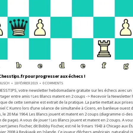
hesstips.fr pour progresser aux échecs !
ON
NBUSCH
18 FÉVRIER 2019
0 COMMENTS
DÉCOUVREZ
SSTIPS, votre newsletter hebdomadaire gratuite sur les échecs avec un e
CHESSTIPS.FR
POUR
artager entre amis ! Les Blancs matent en 2 coups -> Recevoir la Newsletter
PROGRESSER
AUX
tique de cette semaine est extrait de la pratique. La partie mettait aux pris
ÉCHECS
niel C Kumro lors d’une séance de simultanée à Cicero, en banlieue ouest 
!
s, le 20 Mai 1964. Les Blancs jouent et matent en 2 coups (diagramme ci-de
in de page). A vous de jouer ! Les Blancs jouent et matent en 2 coups. A vou
rt James Fischer, dit Bobby Fischer, est né le 9 mars 1943 à Chicago aux Ét
vier 2008 à Reykjavik en Islande. Ce joueur d’échecs américain, naturalisé i