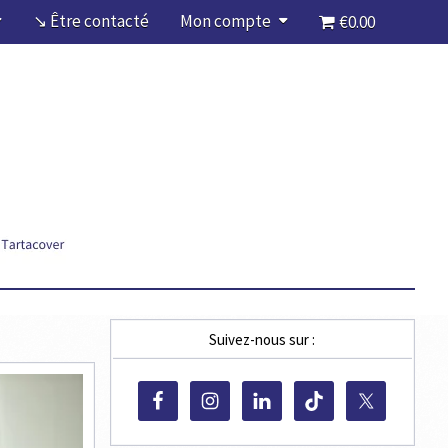
↘ Être contacté
Mon compte
€0.00
Suivez-nous sur :