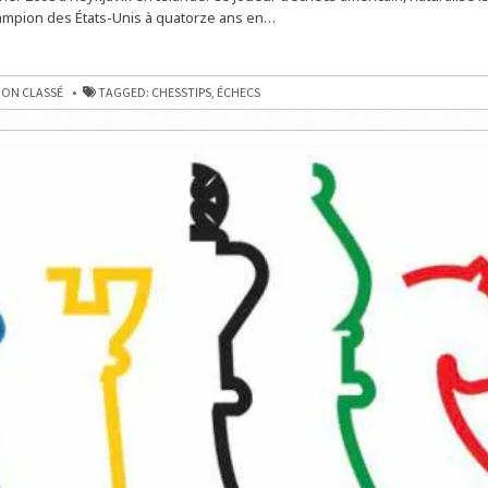
ampion des États-Unis à quatorze ans en…
EZ
S.FR
ER
ON CLASSÉ
TAGGED:
CHESSTIPS
,
ÉCHECS