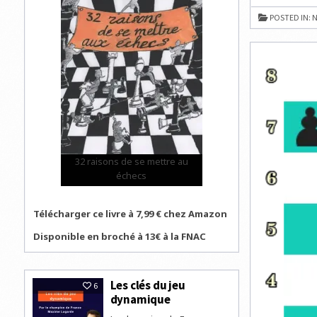
ENFANT
TALENTU
POSTED IN:
N
IL
Y
A
SOUVENT
UN
PARENT
TRÈS
INVESTI
SELON
SLATE
32 raisons de se mettre au
échecs
Télécharger ce livre à 7,99 € chez Amazon
Disponible en broché à 13€ à la FNAC
Les clés du jeu
6
dynamique