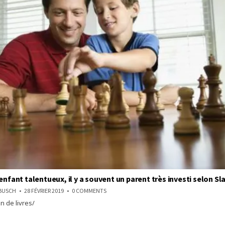
enfant talentueux, il y a souvent un parent très investi selon Sl
ON
NBUSCH
28 FÉVRIER 2019
0 COMMENTS
DERRIÈRE
n de livres/
UN
ENFANT
TALENTUEUX,
IL