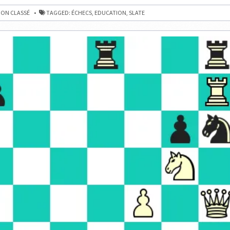
Y
A
EUX,
ON CLASSÉ
TAGGED:
ÉCHECS
,
EDUCATION
,
SLATE
SOUVENT
UN
PARENT
TRÈS
INVESTI
SELON
SLATE