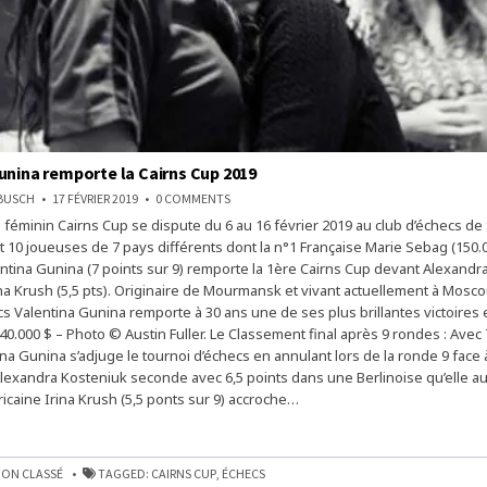
unina remporte la Cairns Cup 2019
ON
NBUSCH
17 FÉVRIER 2019
0 COMMENTS
VALENTINA
i féminin Cairns Cup se dispute du 6 au 16 février 2019 au club d’échecs de
GUNINA
REMPORTE
t 10 joueuses de 7 pays différents dont la n°1 Française Marie Sebag (150.0
LA
CAIRNS
ntina Gunina (7 points sur 9) remporte la 1ère Cairns Cup devant Alexandr
CUP
rina Krush (5,5 pts). Originaire de Mourmansk et vivant actuellement à Mosco
2019
cs Valentina Gunina remporte à 30 ans une de ses plus brillantes victoires 
 40.000 $ – Photo © Austin Fuller. Le Classement final après 9 rondes : Avec 7
na Gunina s’adjuge le tournoi d’échecs en annulant lors de la ronde 9 face 
lexandra Kosteniuk seconde avec 6,5 points dans une Berlinoise qu’elle a
ricaine Irina Krush (5,5 ponts sur 9) accroche…
A
E
ON CLASSÉ
TAGGED:
CAIRNS CUP
,
ÉCHECS