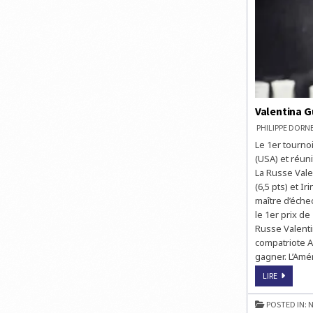
Valentina G
PHILIPPE DOR
Le 1er tourno
(USA) et réuni
La Russe Vale
(6,5 pts) et I
maître d’éche
le 1er prix de
Russe Valenti
compatriote A
gagner. L’Amé
VALENTIN
LIRE
GUNINA
REMPORT
LA
POSTED IN:
N
CAIRNS