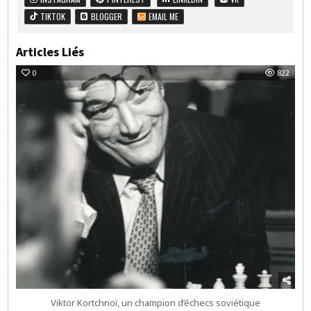
TIKTOK
BLOGGER
EMAIL ME
Articles Liés
0
822
Viktor Kortchnoï, un champion d’échecs soviétique