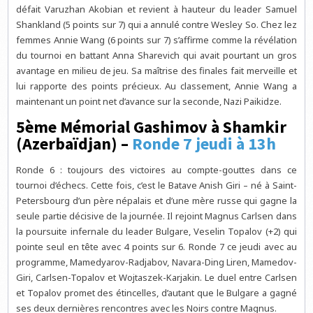
défait Varuzhan Akobian et revient à hauteur du leader Samuel
Shankland (5 points sur 7) qui a annulé contre Wesley So. Chez lez
femmes Annie Wang (6 points sur 7) s’affirme comme la révélation
du tournoi en battant Anna Sharevich qui avait pourtant un gros
avantage en milieu de jeu. Sa maîtrise des finales fait merveille et
lui rapporte des points précieux. Au classement, Annie Wang a
maintenant un point net d’avance sur la seconde, Nazi Paikidze.
5ème Mémorial Gashimov à Shamkir
(Azerbaïdjan) –
Ronde 7 jeudi à 13h
Ronde 6 : toujours des victoires au compte-gouttes dans ce
tournoi d’échecs. Cette fois, c’est le Batave Anish Giri – né à Saint-
Petersbourg d’un père népalais et d’une mère russe qui gagne la
seule partie décisive de la journée. Il rejoint Magnus Carlsen dans
la poursuite infernale du leader Bulgare, Veselin Topalov (+2) qui
pointe seul en tête avec 4 points sur 6. Ronde 7 ce jeudi avec au
programme, Mamedyarov-Radjabov, Navara-Ding Liren, Mamedov-
Giri, Carlsen-Topalov et Wojtaszek-Karjakin. Le duel entre Carlsen
et Topalov promet des étincelles, d’autant que le Bulgare a gagné
ses deux dernières rencontres avec les Noirs contre Magnus.