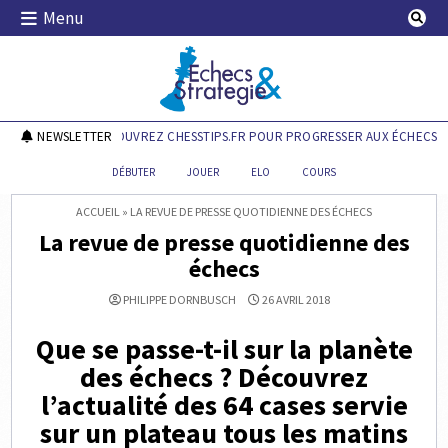
Skip
Menu
to
content
Echecs & Stratégie
NEWSLETTER
DÉCOUVREZ CHESSTIPS.FR POUR PROGRESSER AUX ÉCHECS !
DÉBUTER
JOUER
ELO
COURS
ACCUEIL
»
LA REVUE DE PRESSE QUOTIDIENNE DES ÉCHECS
La revue de presse quotidienne des
échecs
PHILIPPE DORNBUSCH
26 AVRIL 2018
Que se passe-t-il sur la planète
des échecs ? Découvrez
l’actualité des 64 cases servie
sur un plateau tous les matins