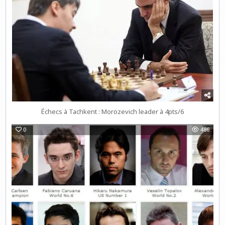
Échecs à Tachkent : Morozevich leader à 4pts/6
0
486