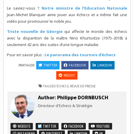
Le saviez-vous ?
Notre ministre de l’Education Nationale
Jean-Michel Blanquer aime jouer aux échecs et a même fait une
vidéo pour promouvoir le noble jeu.
Triste nouvelle de Géorgie
qui affecte le monde des échecs
avec la disparition de la maître Nino Khurtsidze (1975-2018) à
seulement 42 ans des suites d’une longue maladie.
Pour en savoir plus :
Le panorama des tournois d’échecs
PARTAGER:
TWITTER
FACEBOOK
LINKEDIN
REDDIT
TAGGED
ÉCHECS
,
REVUE DE PRESSE
Author:
Philippe DORNBUSCH
Directeur d'Echecs & Stratégie
WEBSITE
TWITTER
FACEBOOK
YOUTUBE
INSTAGRAM
PINTEREST
LINKEDIN
VK