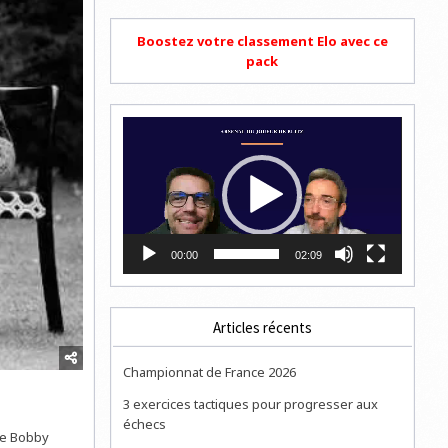
Boostez votre classement Elo avec ce
pack
Lecteur
vidéo
00:00
02:09
Articles récents
Championnat de France 2026
3 exercices tactiques pour progresser aux
échecs
tre Bobby