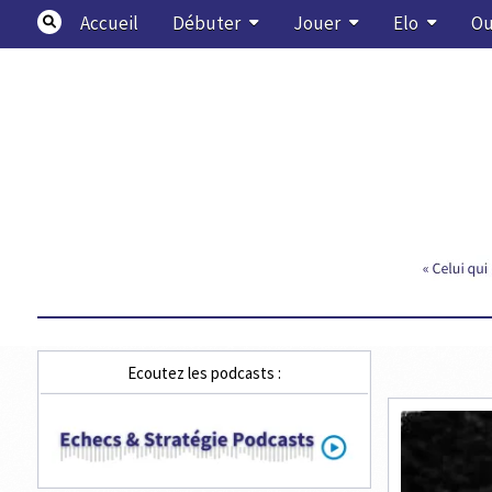
Skip
Accueil
Débuter
Jouer
Elo
Ou
to
content
Echecs & Stratégie
Ecoutez les podcasts :