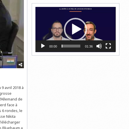
Lecteur
vidéo
00:00
01:36
9 avril 2018 à
 grosse
l’Allemand de
erd face à
 6 rondes, le
se Nikita
 Télécharger
ias Bluebaum a