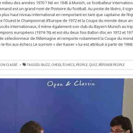
 milieu des années 1970 ? Né en 1945 à Munich, ce footballeur internationa
LES
ÉCHECS
emand est un grand nom de l’histoire du football. Au poste de libéro, il sig
:
 plus haut niveau international en remportant en tant que capitaine de l’é
LE
PODIUM
e l’Ouest le Championnat d’Europe de 1972 et la Coupe du monde deux ans
DE
NOS
uccès internationaux, il mène également son club du Bayern Munich au tri
LECTEURS
mpions européens (1974-76) et est élu deux fois Ballon d’or, en 1972 et 197
te sélectionneur de l’Allemagne et remporte notamment la Coupe du mond
le Roi aux échecs Le surnom « der Kaiser » lui est attribué à partir de 1968
ON CLASSÉ
TAGGED:
BUZZ
,
CHESS
,
ÉCHECS
,
PEOPLE
,
QUIZ
,
RÉPONSE PEOPLE