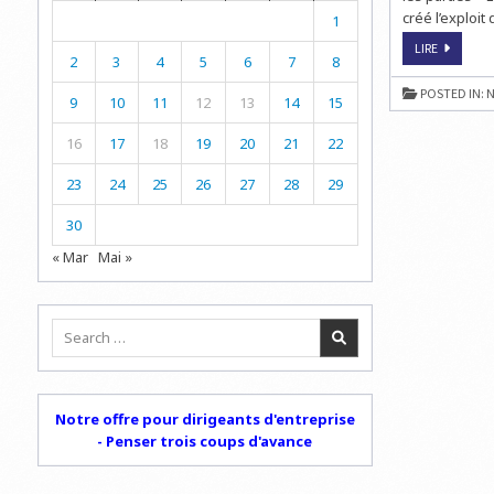
créé l’exploit
1
ECHECS
LIRE
2
3
4
5
6
7
8
:
GRENKE
CHESS
POSTED IN:
N
CLASSIC
9
10
11
12
13
14
15
2018
16
17
18
19
20
21
22
23
24
25
26
27
28
29
30
« Mar
Mai »
Search
for:
Notre offre pour dirigeants d'entreprise
- Penser trois coups d'avance