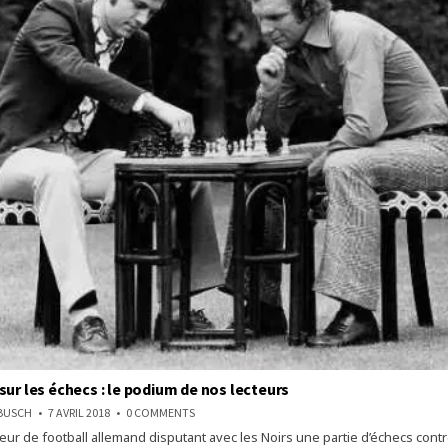
sur les échecs : le podium de nos lecteurs
ON
NBUSCH
7 AVRIL 2018
0 COMMENTS
QUIZ
ueur de football allemand disputant avec les Noirs une partie d’échecs con
HEBDO
SUR