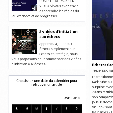
COMPLET DE PACKS EN
VIDÉO Si vous avez envie
d'apprendre les règles du
jeu d'échecs et de progresser...
5 vidéos d’initiation
196
aux échecs
Apprenez à jouer aux
échecs simplement Sur
Echecs et Stratégie, nous
vous proposons pour commencer des vidéos
d'initiation aux échecs....
Echecs : Gr
PHILIPPE DOR
Le traditionn
Choisissez une date du calendrier pour
Karlsruhe pui
retrouver un article
surprise avec
20 ans Matthi
son compatrio
avril 2018
joueur d’éche
Vitiugov sont 
L
M
M
J
V
S
D
les parties –