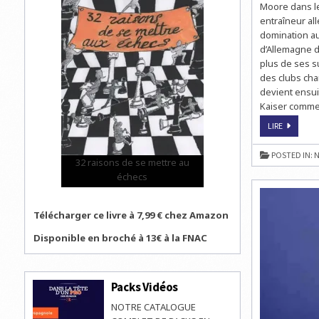
Moore dans le
entraîneur all
domination au
d’Allemagne d
plus de ses s
des clubs cha
devient ensui
Kaiser comme 
QUIZ
LIRE
HEBDO
SUR
LES
POSTED IN:
N
ÉCHECS
32 raisons de se mettre au
:
échecs
LE
PODIUM
DE
NOS
LECTEURS
Télécharger ce livre à 7,99 € chez Amazon
Disponible en broché à 13€ à la FNAC
Packs Vidéos
NOTRE CATALOGUE