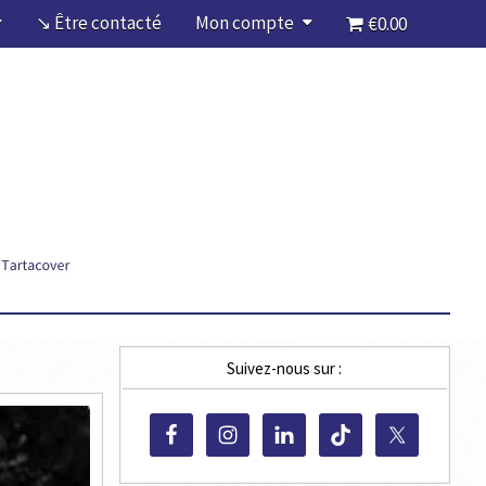
↘ Être contacté
Mon compte
€0.00
Suivez-nous sur :