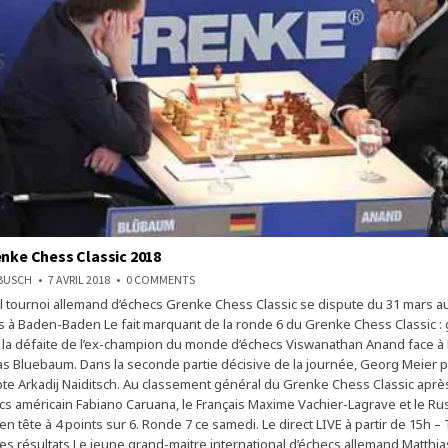
enke Chess Classic 2018
ON
NBUSCH
7 AVRIL 2018
0 COMMENTS
ECHECS
el tournoi allemand d’échecs Grenke Chess Classic se dispute du 31 mars au 
:
GRENKE
s à Baden-Baden Le fait marquant de la ronde 6 du Grenke Chess Classic :
CHESS
CLASSIC
 la défaite de l’ex-champion du monde d’échecs Viswanathan Anand face à 
2018
as Bluebaum. Dans la seconde partie décisive de la journée, Georg Meier p
te Arkadij Naiditsch. Au classement général du Grenke Chess Classic après
cs américain Fabiano Caruana, le Français Maxime Vachier-Lagrave et le Rus
en tête à 4 points sur 6. Ronde 7 ce samedi. Le direct LIVE à partir de 15h –
 Les résultats Le jeune grand-maitre international d’échecs allemand Matth